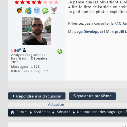
Je pense que les Silverlight sub
A lire le titre de l'article on c
Je pari que les pirates exploiten
N'hésitez pas à consulter la
FAQ Ja
Ma
page Developpez
| Mon
profil 
Analyste Programmeur
Inscrit en
Décembre
2011
Messages
1 326
Billets dans le blog
12
+
Signaler un problème
Répondre à la discussion
Actualités
Forum
Systèmes
Sécurité
Un pour cent des bugs signalés