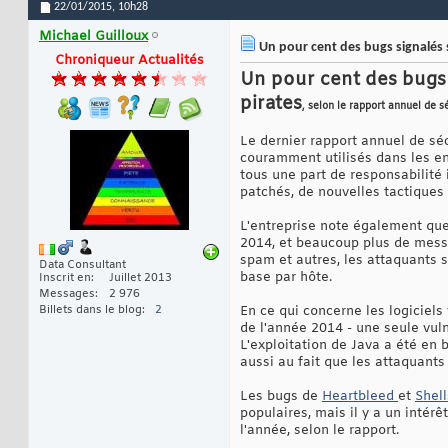
22/01/2015,
10h28
Michael Guilloux
Un pour cent des bugs signalés so
Chroniqueur Actualités
Un pour cent des bugs s
pirates
, selon le rapport annuel de s
Le dernier rapport annuel de séc
couramment utilisés dans les ent
tous une part de responsabilité 
patchés, de nouvelles tactiques 
L'entreprise note également que
2014, et beaucoup plus de messag
spam et autres, les attaquants
Data Consultant
base par hôte.
Inscrit en
Juillet 2013
Messages
2 976
Billets dans le blog
2
En ce qui concerne les logiciels
de l'année 2014 - une seule vulné
L'exploitation de Java a été en 
aussi au fait que les attaquants
Les bugs de
Heartbleed
et
Shel
populaires, mais il y a un inté
l'année, selon le rapport.