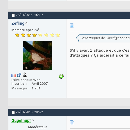
22/01/2015,
16h27
Zefling
Membre éprouvé
les attaques de Silverlight ont
S'il y avait 1 attaque et que c'
d'attaques ? Ça aiderait à ce fai
Développeur Web
Inscrit en
Avril 2007
Messages
1 231
22/01/2015,
20h22
Gugelhupf
Modérateur