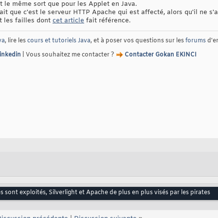
it le même sort que pour les Applet en Java.
roirait que c'est le serveur HTTP Apache qui est affecté, alors qu'il ne 
t les failles dont
cet article
fait référence.
va
, lire les
cours et tutoriels Java
, et à poser vos questions sur les
forums
d'e
Linkedin
| Vous souhaitez me contacter ?
Contacter Gokan EKINCI
 sont exploités, Silverlight et Apache de plus en plus visés par les pirates