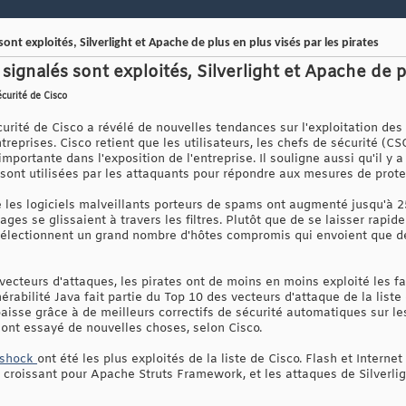
nt exploités, Silverlight et Apache de plus en plus visés par les pirates
ignalés sont exploités, Silverlight et Apache de pl
écurité de Cisco
urité de Cisco a révélé de nouvelles tendances sur l'exploitation des f
reprises. Cisco retient que les utilisateurs, les chefs de sécurité (CS
importante dans l'exposition de l'entreprise. Il souligne aussi qu'il y
sont utilisées par les attaquants pour répondre aux mesures de protec
 les logiciels malveillants porteurs de spams ont augmenté jusqu'à
es se glissaient à travers les filtres. Plutôt que de se laisser rapid
 sélectionnent un grand nombre d'hôtes compromis qui envoient que d
 vecteurs d'attaques, les pirates ont de moins en moins exploité les f
rabilité Java fait partie du Top 10 des vecteurs d'attaque de la liste 
baisse grâce à de meilleurs correctifs de sécurité automatiques sur 
 ont essayé de nouvelles choses, selon Cisco.
lshock
ont été les plus exploités de la liste de Cisco. Flash et Interne
rêt croissant pour Apache Struts Framework, et les attaques de Silver