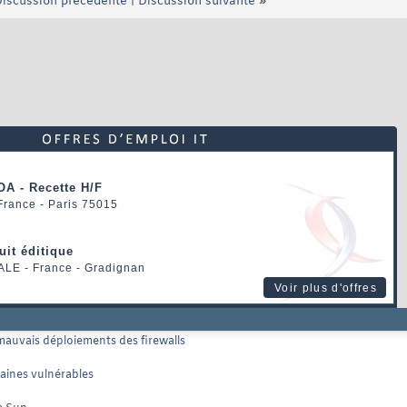
iscussion précédente
|
Discussion suivante
»
OA - Recette H/F
 France - Paris 75015
uit éditique
ALE
- France - Gradignan
Voir plus d'offres
mauvais déploiements des firewalls
caines vulnérables