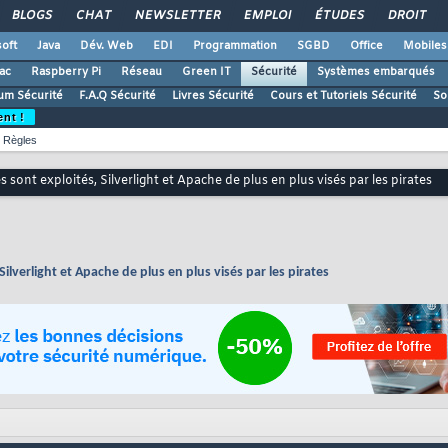
BLOGS
CHAT
NEWSLETTER
EMPLOI
ÉTUDES
DROIT
oft
Java
Dév. Web
EDI
Programmation
SGBD
Office
Mobiles
ac
Raspberry Pi
Réseau
Green IT
Sécurité
Systèmes embarqués
um Sécurité
F.A.Q Sécurité
Livres Sécurité
Cours et Tutoriels Sécurité
So
ent !
Règles
 sont exploités, Silverlight et Apache de plus en plus visés par les pirates
ilverlight et Apache de plus en plus visés par les pirates