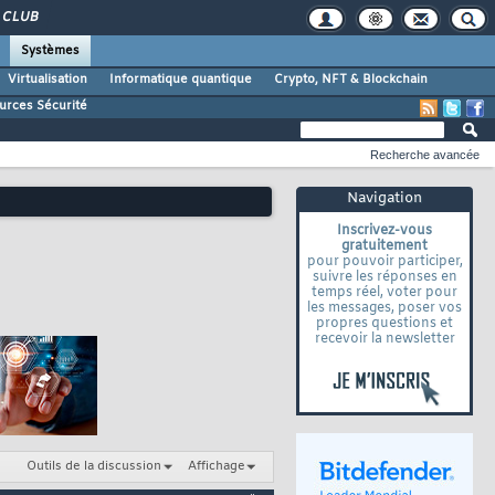
CLUB
Systèmes
Virtualisation
Informatique quantique
Crypto, NFT & Blockchain
urces Sécurité
Recherche avancée
Navigation
Inscrivez-vous
gratuitement
pour pouvoir participer,
suivre les réponses en
temps réel, voter pour
les messages, poser vos
propres questions et
recevoir la newsletter
Outils de la discussion
Affichage