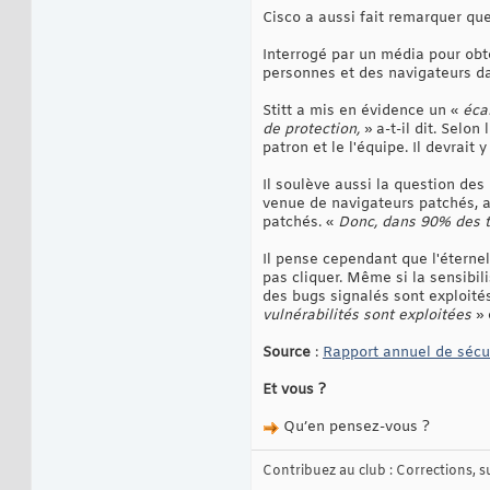
Cisco a aussi fait remarquer qu
Interrogé par un média pour obte
personnes et des navigateurs da
Stitt a mis en évidence un «
éca
de protection,
» a-t-il dit. Selon
patron et le l'équipe. Il devrait
Il soulève aussi la question de
venue de navigateurs patchés, a
patchés. «
Donc, dans 90% des tra
Il pense cependant que l'éternel 
pas cliquer. Même si la sensibil
des bugs signalés sont exploités
vulnérabilités sont exploitées
» 
Source
:
Rapport annuel de sécu
Et vous ?
Qu’en pensez-vous ?
Contribuez au club : Corrections, sug