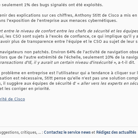
e seulement 1% des bugs signalés ont été exploités.
nir des explications sur ces chiffres, Anthony Stitt de Cisco a mis en
ns l'exposition de l'entreprise aux menaces cybernétiques.
rt entre le niveau de confort entre les chefs de sécurité et les équipe
 lui, les CSO sont sujets à l'excès de confiance, ce qui implique qu'il y 
 y avoir plus de transparence entre l'équipe et le CSO au sujet de leur 
s navigateurs non patchés. Environ 64% de l'activité de navigation ob
lors que de l'autre extrémité de l'échelle, seulement 10% de la navig
nsactions d'IE, il y aurait un certain niveau d'insécurité
», a-t-il dit.
problème en entreprise est l'utilisateur qui a tendance à cliquer sur l
isation est nécessaire, Stitt pense qu'elle n'est pas une solution co
, il suggère aux équipes de sécurité d’ «
aller vers les experts en séc
et les corriger en priorité.
rité de Cisco
gestions, critiques, ... :
Contactez le service news
et
Rédigez des actualités