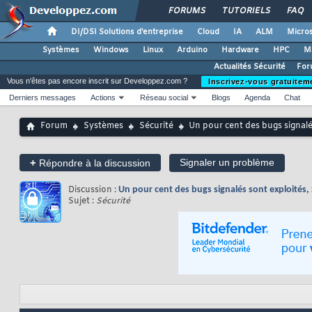
FORUMS
TUTORIELS
FAQ
DI/DSI Solutions d'entreprise
Cloud
IA
ALM
Micros
Systèmes
Windows
Linux
Arduino
Hardware
HPC
M
Actualités Sécurité
For
Vous n'êtes pas encore inscrit sur Developpez.com ?
Inscrivez-vous gratuitem
Derniers messages
Actions
Réseau social
Blogs
Agenda
Chat
Forum
Systèmes
Sécurité
Un pour cent des bugs signalés
+
Signaler un problème
Répondre à la discussion
Discussion :
Un pour cent des bugs signalés sont exploités, S
Sujet :
Sécurité