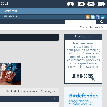
CLUB
Systèmes
O
HUMOUR
Recherche avancée
Navigation
Inscrivez-vous
gratuitement
pour pouvoir participer,
suivre les réponses en
temps réel, voter pour
les messages, poser vos
propres questions et
recevoir la newsletter
Outils de la discussion
Affichage
#1