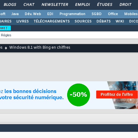
BLOGS
CHAT
NEWSLETTER
EMPLOI
ÉTUDES
DROIT
oft
Java
Dév. Web
EDI
Programmation
SGBD
Office
Mobiles
AIRES
LIVRES
TÉLÉCHARGEMENTS
SOURCES
DÉBATS
WIKI
DIC
ent !
Règles
és
Windows 8.1 with Bing en chiffres