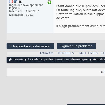
Ingénieur développement
Etant donné que le prix des licen
logiciels
En toute logique, Microsoft devr
Inscrit en
Août 2007
Cette formulation laisse suppos
Messages
2 161
de vente
Il s'agit probablement d'une err
+
Signaler un problème
Répondre à la discussion
Actualités
TUTORIELS
FAQs
LIVRES
T
Forum
Le club des professionnels en informatique
Actualit
«
D