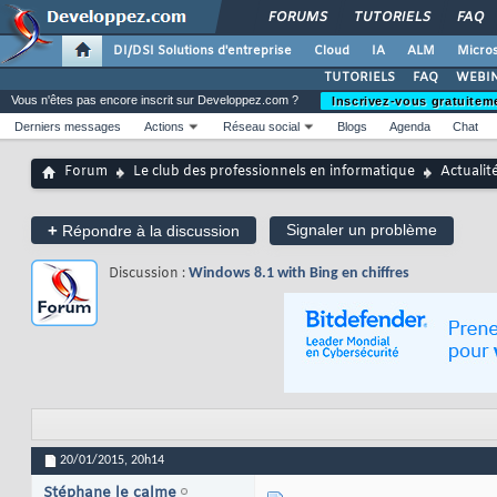
FORUMS
TUTORIELS
FAQ
DI/DSI Solutions d'entreprise
Cloud
IA
ALM
Micros
TUTORIELS
FAQ
WEBIN
Vous n'êtes pas encore inscrit sur Developpez.com ?
Inscrivez-vous gratuitem
Derniers messages
Actions
Réseau social
Blogs
Agenda
Chat
Forum
Le club des professionnels en informatique
Actualit
+
Signaler un problème
Répondre à la discussion
Discussion :
Windows 8.1 with Bing en chiffres
20/01/2015,
20h14
Stéphane le calme