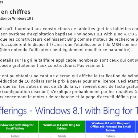
es
en chiffres
fication de Windows 10 ?
it qu’il fournirait aux constructeurs de tablettes (petites tablettes c
 son système d’exploitation baptisée « Windows 8.1 with Bing ». L’UG
que les constructeurs définissent Bing comme moteur de recherche par
’ils acquièrent le dispositif) ainsi que l’établissement de MSN comme
f (bien entendu l’utilisateur peut également modifier ce paramètre).
étails sur la grille tarifaire applicable, nombreux sont ceux qui ont
oposée gratuitement aux constructeurs. Pas vraiment.
 ont pu obtenir une capture d’écran qui affiche la tarification de Win
uction de 10 dollars sur le prix à payer pour une licence. Ceci étant, 
s que sur les autres il est de 25 dollars, il revient donc de facto gra
ne (configuration discount) s’explique probablement par les requêtes (q
rs concernant le moteur de recherche et la page d’accueil définis par 