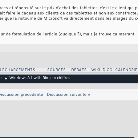
ces et répercuté sur le prix d'achat des tablettes, c'est le client qui 
ait faire le cadeau aux clients de ces tablettes et non aux constructe
er que la ristourne de Microsoft va directement dans les marges du co
eur de formulation de l'article (quoique ?), mais je trouve ça marrant
ELECHARGEMENTS
SOURCES
DEBATS
WIKI
DICO
CALENDRIE
és
Windows 8.1 with Bing en chiffres
iscussion précédente
|
Discussion suivante
»