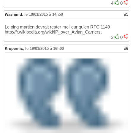
4
0
Washmid
,
le 19/01/2015 à 14h59
#5
Le ping martien devrait rester meilleur qu'en RFC 1149
http://fr.wikipedia.org/wiki/IP_over_Avian_Carriers.
3
0
Kropernic
,
le 19/01/2015 à 16h00
#6