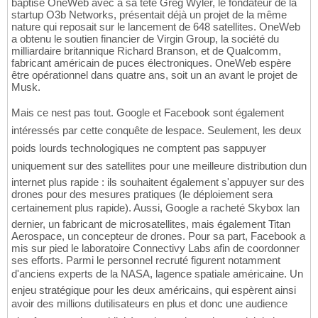
baptisé OneWeb avec à sa tête Greg Wyler, le fondateur de la
startup O3b Networks, présentait déjà un projet de la même
nature qui reposait sur le lancement de 648 satellites. OneWeb
a obtenu le soutien financier de Virgin Group, la société du
milliardaire britannique Richard Branson, et de Qualcomm,
fabricant américain de puces électroniques. OneWeb espère
être opérationnel dans quatre ans, soit un an avant le projet de
Musk.
Mais ce nest pas tout. Google et Facebook sont également
intéressés par cette conquête de lespace. Seulement, les deux
poids lourds technologiques ne comptent pas sappuyer
uniquement sur des satellites pour une meilleure distribution dun
internet plus rapide : ils souhaitent également s'appuyer sur des
drones pour des mesures pratiques (le déploiement sera
certainement plus rapide). Aussi, Google a racheté Skybox lan
dernier, un fabricant de microsatellites, mais également Titan
Aerospace, un concepteur de drones. Pour sa part, Facebook a
mis sur pied le laboratoire Connectivy Labs afin de coordonner
ses efforts. Parmi le personnel recruté figurent notamment
d'anciens experts de la NASA, lagence spatiale américaine. Un
enjeu stratégique pour les deux américains, qui espèrent ainsi
avoir des millions dutilisateurs en plus et donc une audience