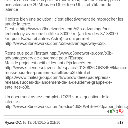
une vitesse de 20 Mbps en DL et 6 en UL ... et 750 ms de
latence
Il existe bien une solution : c'est effectivement de rapprocher les
sat de la terre.
C'est le http://www.o3bnetworks.com/o3b-advantage/our-
technology avec une flottille à 8000 km (au lieu des 37-38000
km pour KaSat et autres Astra) ce qui permet
http://www.o3bnetworks.com/o3b-advantage/why-o3b.
Reste que pour l'instant http://www.o3bnetworks.com/o3b-
advantage/service-coverage pour l'Europe
Mais le projet est actif et les sat déjà lancés en
http://www.sciencesetavenir.fr/espace/20130626.OBS4599/lancem
reussi-pour-les-premiers-satellites-o3b.html et
https://www.thalesgroup.com/fr/worldwide/espace/press-
release/succes-du-lancement-de-la-deuxieme-grappe-de-
satellites-o3b.
Un document assez complet d'O3B sur la question de la
latence :
http://www.o3bnetworks.com/media/40980/white%20paper_latenc
4
0
RyzenOC
,
le 19/01/2015 à 21h30
#17