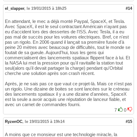
el_slapper
,
le 19/01/2015 à 18h25
#14
En attendant, le mec a déjà monté Paypal, SpaceX, et Tesla.
Avec SpaceX, il est le seul contractant Américain n'ayant pas
eu d'accident lors des dessertes de l'ISS. Avec Tesla, il a eu
pas mal de succès pour les voitures electriques. Bref, ce n'est
pas un rigolo. En 2006 quand il lançait sa première fusée d'à
peine 20 mètres avec beaucoup de difficultés, tout le monde se
foutait de sa gueule. Aujourd'hui, tous les gens qui
commercialisent des lancements spatiaux flippent face à lui. Et
la NASA lui met la pression pour qu'il ravitaille la station tout
seul(alors qu'il devait partager la charge) pendant qu'Orbital
cherche une solution après son crash récent.
Après, je ne sais pas ce que vaut ce projet-là. Mais ce n'est pas
un rigolo. Une dizaine de boites se sont lancées sur le créneau
des lancements spatiaux il y a une dizaine d'années, SpaceX
est la seule a avoir acquis une réputation de lanceur fiable, et
avec un carnet de commandes fourni.
7
0
RyzenOC
,
le 19/01/2015 à 19h14
#15
A moins que ce monsieur est une technologie miracle, la