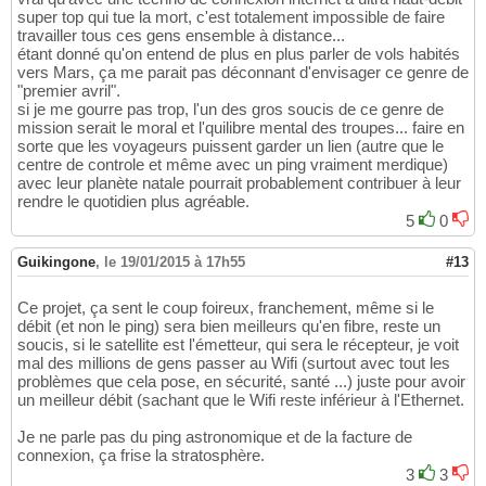
super top qui tue la mort, c'est totalement impossible de faire
travailler tous ces gens ensemble à distance...
étant donné qu'on entend de plus en plus parler de vols habités
vers Mars, ça me parait pas déconnant d'envisager ce genre de
"premier avril".
si je me gourre pas trop, l'un des gros soucis de ce genre de
mission serait le moral et l'quilibre mental des troupes... faire en
sorte que les voyageurs puissent garder un lien (autre que le
centre de controle et même avec un ping vraiment merdique)
avec leur planète natale pourrait probablement contribuer à leur
rendre le quotidien plus agréable.
5
0
Guikingone
,
le 19/01/2015 à 17h55
#13
Ce projet, ça sent le coup foireux, franchement, même si le
débit (et non le ping) sera bien meilleurs qu'en fibre, reste un
soucis, si le satellite est l'émetteur, qui sera le récepteur, je voit
mal des millions de gens passer au Wifi (surtout avec tout les
problèmes que cela pose, en sécurité, santé ...) juste pour avoir
un meilleur débit (sachant que le Wifi reste inférieur à l'Ethernet.
Je ne parle pas du ping astronomique et de la facture de
connexion, ça frise la stratosphère.
3
3