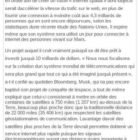
en orbite afin de créer un vaste « Internet spatial » dont lobjectif
serait daccélérer la vitesse du trafic sur le web, en plus de
fournir une connexion à moindre coût aux 4,3 milliards de
personnes qui en sont encore dépourvues, selon les
statistiques dune récente étude des Nations-Unies. Il espère
même que son système sera utilisé un jour pour connecter à
internet des personnes vivant sur Mars.
Un projet auquel il croit vraiment puisquil se dit être prêt à
investir jusquà 10 milliards de dollars. « Nous nous focalisons
sur la création dun système mondial de télécommunications qui
sera plus grand que tout ce qui a été imaginé jusquà présent »,
a-t-il confié au quotidien Bloomberg. Musk, qui na pas encore
baptisé son projet de conquête de lespace, a tout de même
expliqué que celui-ci consisterait à mettre en orbite des
centaines de satellites à 750 miles (1 207 km) au-dessus de la
Terre, beaucoup plus proche donc que la traditionnelle distance
de 22 000 miles (35 406 km) que respectent les satellites
géostationnaires de communication. Lavantage davoir des
satellites plus proches de la Terre devrait permettre dobtenir un
service internet plus rapide puisque les signaux
électromagnétiques auront une distance moins importante à