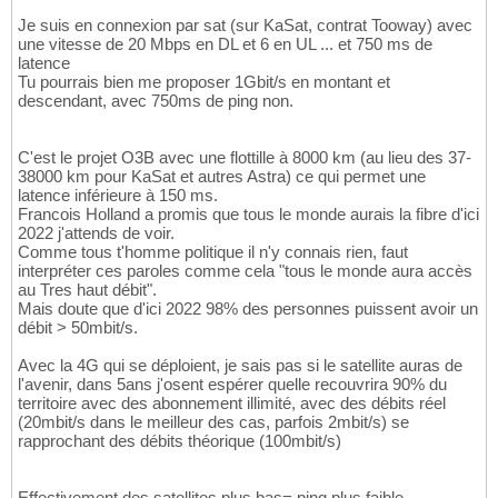
Je suis en connexion par sat (sur KaSat, contrat Tooway) avec
une vitesse de 20 Mbps en DL et 6 en UL ... et 750 ms de
latence
Tu pourrais bien me proposer 1Gbit/s en montant et
descendant, avec 750ms de ping non.
C'est le projet O3B avec une flottille à 8000 km (au lieu des 37-
38000 km pour KaSat et autres Astra) ce qui permet une
latence inférieure à 150 ms.
Francois Holland a promis que tous le monde aurais la fibre d'ici
2022 j'attends de voir.
Comme tous t'homme politique il n'y connais rien, faut
interpréter ces paroles comme cela "tous le monde aura accès
au Tres haut débit".
Mais doute que d'ici 2022 98% des personnes puissent avoir un
débit > 50mbit/s.
Avec la 4G qui se déploient, je sais pas si le satellite auras de
l'avenir, dans 5ans j'osent espérer quelle recouvrira 90% du
territoire avec des abonnement illimité, avec des débits réel
(20mbit/s dans le meilleur des cas, parfois 2mbit/s) se
rapprochant des débits théorique (100mbit/s)
Effectivement des satellites plus bas= ping plus faible.