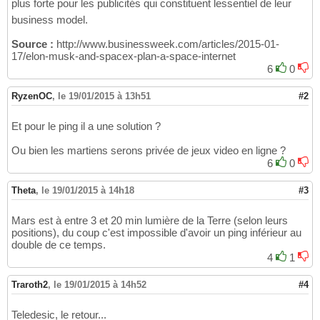
plus forte pour les publicités qui constituent lessentiel de leur
business model.
Source :
http://www.businessweek.com/articles/2015-01-
17/elon-musk-and-spacex-plan-a-space-internet
6
0
RyzenOC
,
le 19/01/2015 à 13h51
#2
Et pour le ping il a une solution ?
Ou bien les martiens serons privée de jeux video en ligne ?
6
0
Theta
,
le 19/01/2015 à 14h18
#3
Mars est à entre 3 et 20 min lumière de la Terre (selon leurs
positions), du coup c'est impossible d'avoir un ping inférieur au
double de ce temps.
4
1
Traroth2
,
le 19/01/2015 à 14h52
#4
Teledesic, le retour...