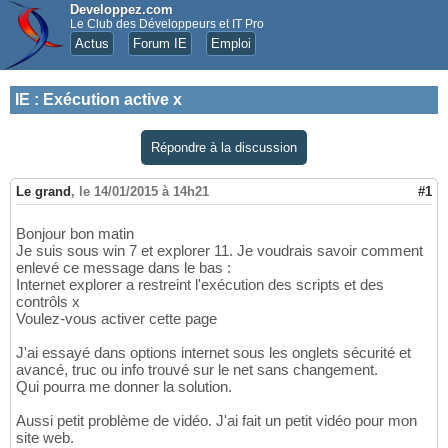
Developpez.com
Le Club des Développeurs et IT Pro
Actus
Forum IE
Emploi
IE
:
Exécution active x
Répondre à la discussion
Le grand
,
le 14/01/2015 à 14h21
#1
Bonjour bon matin
Je suis sous win 7 et explorer 11. Je voudrais savoir comment
enlevé ce message dans le bas :
Internet explorer a restreint l'exécution des scripts et des
contrôls x
Voulez-vous activer cette page
J'ai essayé dans options internet sous les onglets sécurité et
avancé, truc ou info trouvé sur le net sans changement.
Qui pourra me donner la solution.
Aussi petit problème de vidéo. J'ai fait un petit vidéo pour mon
site web.