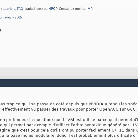
t
(
tutoriels
,
FAQ
, traductions) ou
HPC
? Contactez-moi par
MP
.
hon avec PyQt5
!
pas trop ce qu'il se passe de coté depuis que NVIDIA a rendu les spéc
vais effectivement vu passer des travaux pour porter OpenACC sur GCC.
é en profondeur la question) que LLVM est utilisé parce qu'il permet d
e qui permet par exemple d'utiliser l'arbre syntaxique généré par LLV
ine que c'est pour cela qu'ils ont pu porter facilement C++11 dans CU
 à la base moins modulaire, donc il est probablement plus difficile d