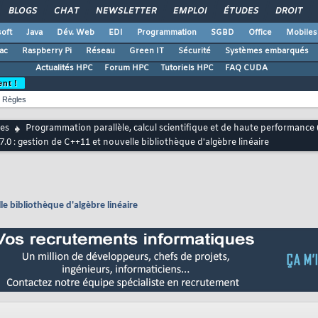
BLOGS
CHAT
NEWSLETTER
EMPLOI
ÉTUDES
DROIT
oft
Java
Dév. Web
EDI
Programmation
SGBD
Office
Mobiles
ac
Raspberry Pi
Réseau
Green IT
Sécurité
Systèmes embarqués
Actualités HPC
Forum HPC
Tutoriels HPC
FAQ CUDA
ent !
Règles
es
Programmation parallèle, calcul scientifique et de haute performance
.0 : gestion de C++11 et nouvelle bibliothèque d'algèbre linéaire
le bibliothèque d'algèbre linéaire