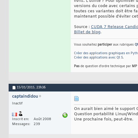
nvrtc. L’utilité ? Pour optimise
versions du code avec certains 
toutes ces variantes doit être fa
maintenant possible d’éviter ce
Source :
CUDA 7 Release Candid
Billet de blog
.
Vous souhaitez
participer
aux rubriques
Q
Créer des applications graphiques en Pyt
Créer des applications avec Qt 5
.
Pas
de question d'ordre technique par
MP
15/01/2015,
23h36
captaindidou
Inactif
On aurait bien aimé le support
Question portabilité Linux/Wind
Une prochaine fois, peut-être.
Inscrit en
Août 2008
Messages
239