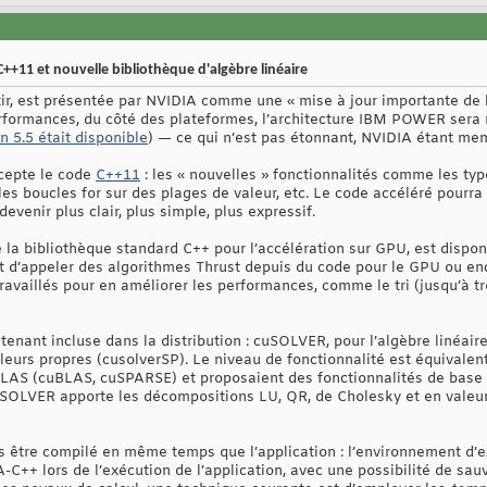
C++11 et nouvelle bibliothèque d'algèbre linéaire
tir, est présentée par NVIDIA comme une « mise à jour importante de l
rformances, du côté des plateformes, l’architecture IBM POWER sera
n 5.5 était disponible
) — ce qui n’est pas étonnant, NVIDIA étant m
ccepte le code
C++11
: les « nouvelles » fonctionnalités comme les typ
 les boucles for sur des plages de valeur, etc. Le code accéléré pourr
evenir plus clair, plus simple, plus expressif.
e la bibliothèque standard C++ pour l’accélération sur GPU, est dispon
 d’appeler des algorithmes Thrust depuis du code pour le GPU ou enco
ravaillés pour en améliorer les performances, comme le tri (jusqu’à tr
tenant incluse dans la distribution : cuSOLVER, pour l’algèbre linéai
leurs propres (cusolverSP). Le niveau de fonctionnalité est équivalen
BLAS (cuBLAS, cuSPARSE) et proposaient des fonctionnalités de base e
uSOLVER apporte les décompositions LU, QR, de Cholesky et en valeurs
s être compilé en même temps que l’application : l’environnement d
C++ lors de l’exécution de l’application, avec une possibilité de sa