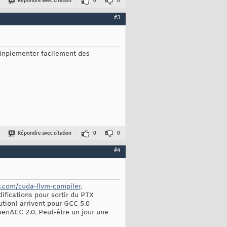
Répondre avec citation
0
0
#3
d'inplementer facilement des
Répondre avec citation
0
0
#4
ia.com/cuda-llvm-compiler
.
ifications pour sortir du PTX
ution) arrivent pour GCC 5.0
penACC 2.0. Peut-être un jour une