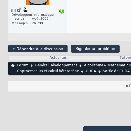
Développeur informatique
Inscrit en
Août 2008
Messages
26 799
+
Signaler un problème
Répondre à la discussion
Actualités
Tutori
Forum
Général Développement
Algorithme & Mathématiqu
Coprocesseurs et calcul hétérogène
CUDA
Sortie de CUDA 7
«
D