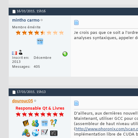
16/01/2015,
15h16
mintho carmo
Membre émérite
Je crois pas que ce soit a l'ord
analyses syntaxiques, appeler d
Inscrit en
Décembre
2013
Messages
405
17/01/2015,
15h13
dourouc05
Responsable Qt & Livres
D'ailleurs, aux dernières nouvel
Maintenant, utiliser GCC pour co
(assembleur de haut niveau util
(
http://www.phoronix.com/sca
implémentation libre de CUDA 