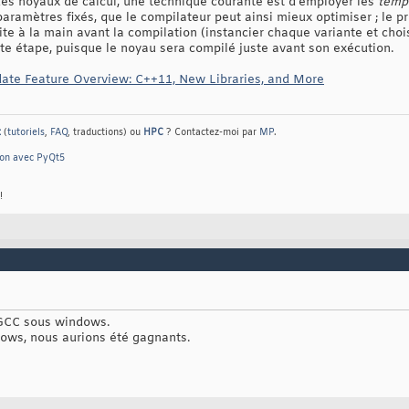
r des noyaux de calcul, une technique courante est d’employer les
temp
paramètres fixés, que le compilateur peut ainsi mieux optimiser ; le 
ite à la main avant la compilation (instancier chaque variante et choisir
tte étape, puisque le noyau sera compilé juste avant son exécution.
ate Feature Overview: C++11, New Libraries, and More
t
(
tutoriels
,
FAQ
, traductions) ou
HPC
? Contactez-moi par
MP
.
hon avec PyQt5
!
 GCC sous windows.
ows, nous aurions été gagnants.