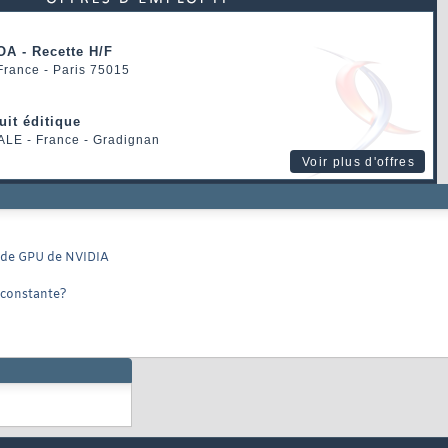
OA - Recette H/F
 France - Paris 75015
uit éditique
ALE
- France - Gradignan
Voir plus d'offres
re de GPU de NVIDIA
 constante?