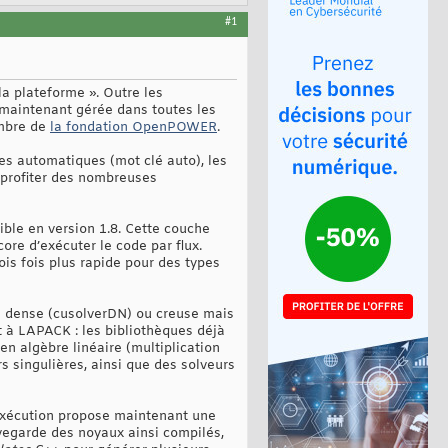
#1
a plateforme ». Outre les
 maintenant gérée dans toutes les
embre de
la fondation OpenPOWER
.
es automatiques (mot clé auto), les
a profiter des nombreuses
ible en version 1.8. Cette couche
re d’exécuter le code par flux.
ois fois plus rapide pour des types
re dense (cusolverDN) ou creuse mais
t à LAPACK : les bibliothèques déjà
n algèbre linéaire (multiplication
 singulières, ainsi que des solveurs
’exécution propose maintenant une
uvegarde des noyaux ainsi compilés,