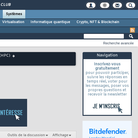
CLUB
Systèmes
Virtualisation
Informatique quantique
Crypto, NFT & Blockchain
Recherche avancée
Navigation
 (HPC)
Inscrivez-vous
gratuitement
pour pouvoir participer,
suivre les réponses en
temps réel, voter pour
les messages, poser vos
propres questions et
recevoir la newsletter
Outils de la discussion
Affichage