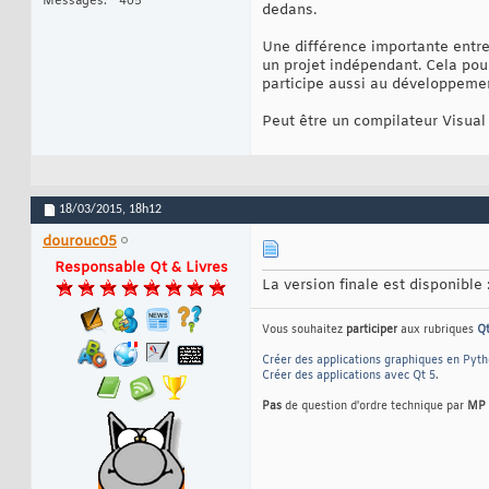
Messages
405
dedans.
Une différence importante entr
un projet indépendant. Cela pour
participe aussi au développeme
Peut être un compilateur Visua
18/03/2015,
18h12
dourouc05
Responsable Qt & Livres
La version finale est disponible 
Vous souhaitez
participer
aux rubriques
Q
Créer des applications graphiques en Pyt
Créer des applications avec Qt 5
.
Pas
de question d'ordre technique par
MP