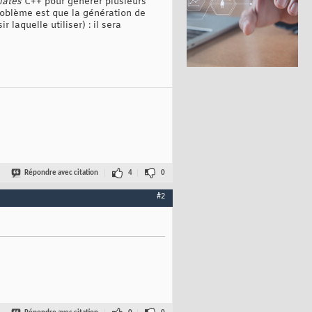
lates
C++ pour générer plusieurs
problème est que la génération de
 laquelle utiliser) : il sera
Répondre avec citation
4
0
#2