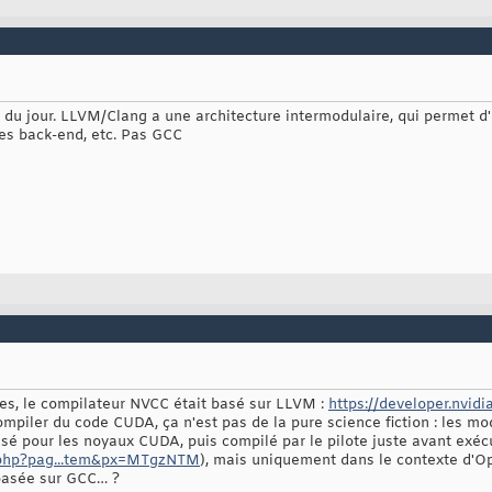
re du jour. LLVM/Clang a une architecture intermodulaire, qui permet 
es back-end, etc. Pas GCC
les, le compilateur NVCC était basé sur LLVM :
https://developer.nvid
mpiler du code CUDA, ça n'est pas de la pure science fiction : les mod
isé pour les noyaux CUDA, puis compilé par le pilote juste avant exéc
n.php?pag...tem&px=MTgzNTM
), mais uniquement dans le contexte d'O
basée sur GCC… ?