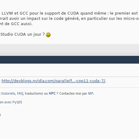
e LLVM et GCC pour le support de CUDA quand même : le premier est 
rait avoir un impact sur le code généré, en particulier sur les micro-
nt de GCC aussi.
l Studio CUDA un jour ?
:
http://devblogs.nvidia.com/parallelf...-cpp11-cuda-7/
.
t
(
tutoriels
,
FAQ
, traductions) ou
HPC
? Contactez-moi par
MP
.
hon avec PyQt5
!