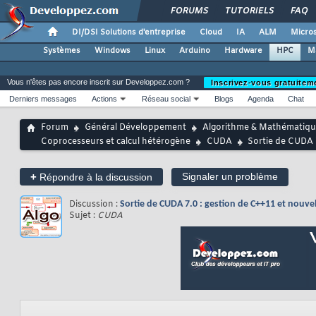
FORUMS
TUTORIELS
FAQ
DI/DSI Solutions d'entreprise
Cloud
IA
ALM
Micros
Systèmes
Windows
Linux
Arduino
Hardware
HPC
M
Vous n'êtes pas encore inscrit sur Developpez.com ?
Inscrivez-vous gratuitem
Derniers messages
Actions
Réseau social
Blogs
Agenda
Chat
Forum
Général Développement
Algorithme & Mathématiqu
Coprocesseurs et calcul hétérogène
CUDA
Sortie de CUDA 7
+
Signaler un problème
Répondre à la discussion
Discussion :
Sortie de CUDA 7.0 : gestion de C++11 et nouvel
Sujet :
CUDA