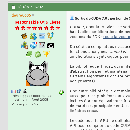
14/01/2015,
13h12
dourouc05
Sortie de CUDA 7.0 : gestion de 
Responsable Qt & Livres
CUDA 7, dont la RC vient de sor
habituelles améliorations de pe
versions du SDK (
seule la versio
Du côté du compilateur, nvcc a
fonctions anonymes (
lambdas
),
améliorations syntaxiques pour d
La bibliothèque Thrust, qui imit
d’abstraction permet maintenant
Certains algorithmes ont été ret
non primitifs).
Une autre bibliothèque est main
aussi pour les problèmes aux va
Développeur informatique
Inscrit en
Août 2008
inclues étaient équivalentes à 
Messages
26 799
de matrices, principalement). c
linéaires creux.
Le code pour le GPU ne doit plu
API pour compiler du code CUDA-