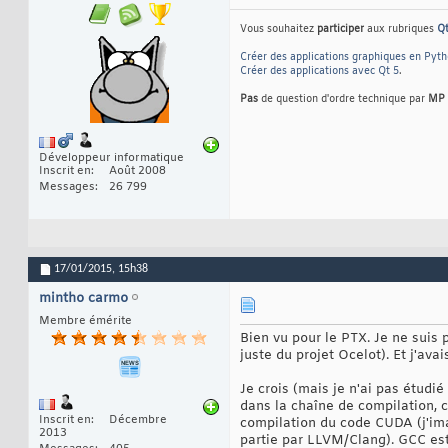
Vous souhaitez
participer
aux rubriques
Q
Créer des applications graphiques en Pyt
Créer des applications avec Qt 5
.
Pas
de question d'ordre technique par
MP
Développeur informatique
Inscrit en
Août 2008
Messages
26 799
17/01/2015,
15h38
mintho carmo
Membre émérite
Bien vu pour le PTX. Je ne suis 
juste du projet Ocelot). Et j'a
Je crois (mais je n'ai pas étudi
dans la chaîne de compilation, c
Inscrit en
Décembre
compilation du code CUDA (j'imag
2013
partie par LLVM/Clang). GCC est