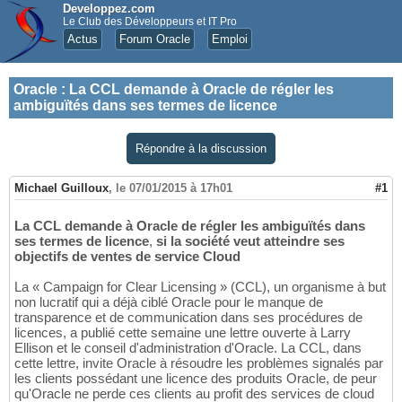
Developpez.com
Le Club des Développeurs et IT Pro
Actus
Forum Oracle
Emploi
Oracle
:
La CCL demande à Oracle de régler les
ambiguïtés dans ses termes de licence
Répondre à la discussion
Michael Guilloux
,
le 07/01/2015 à 17h01
#1
La CCL demande à Oracle de régler les ambiguïtés dans
ses termes de licence
,
si la société veut atteindre ses
objectifs de ventes de service Cloud
La « Campaign for Clear Licensing » (CCL), un organisme à but
non lucratif qui a déjà ciblé Oracle pour le manque de
transparence et de communication dans ses procédures de
licences, a publié cette semaine une lettre ouverte à Larry
Ellison et le conseil d'administration d'Oracle. La CCL, dans
cette lettre, invite Oracle à résoudre les problèmes signalés par
les clients possédant une licence des produits Oracle, de peur
qu'Oracle ne perde ces clients au profit des services de cloud