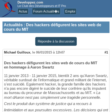
Developpez.com
Le Club des Développeurs et IT Pro
Actus
Forum Actualit�s
Emploi
Actualités
:
Des hackers défigurent les sites web de
cours du MIT
Répondre à la discussion
Michael Guilloux
,
le 06/01/2015 à 12h07
#1
Des hackers défigurent les sites web de cours du MIT
en hommage à Aaron Swartz
11 janvier 2013 - 11 janvier 2015, bientôt 2 ans qu'Aaron Swartz,
véritable surdoué de l'informatique et grand militant de l'internet,
s'est suicidé. Egalement hacker, la grande famille des hackers
n'a pas encore digéré le suicide de leur confrère qu'ils imputent
au bureau du procureur de Massachussetts et au MIT. «
La
mort dAaron nest pas simplement une tragédie personnelle.
Cest le produit dun système de justice qui a recours à
lintimidation et aux poursuites excessives. Les décisions qui ont