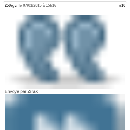
250rgv
,
le 07/01/2015 à 15h16
#10
Envoyé par
Zirak