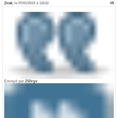
Zirak
,
le 07/01/2015 à 12h22
#9
Envoyé par
250rgv