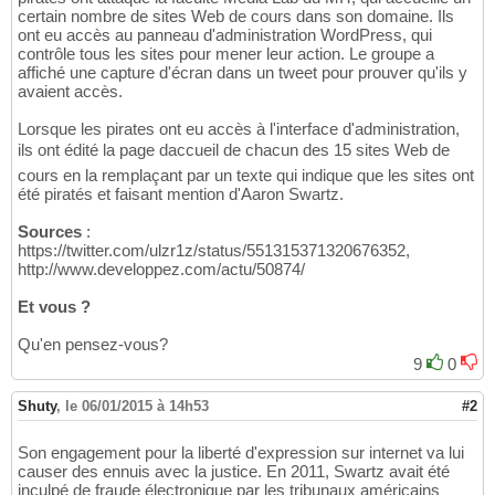
certain nombre de sites Web de cours dans son domaine. Ils
ont eu accès au panneau d'administration WordPress, qui
contrôle tous les sites pour mener leur action. Le groupe a
affiché une capture d'écran dans un tweet pour prouver qu'ils y
avaient accès.
Lorsque les pirates ont eu accès à l'interface d'administration,
ils ont édité la page daccueil de chacun des 15 sites Web de
cours en la remplaçant par un texte qui indique que les sites ont
été piratés et faisant mention d'Aaron Swartz.
Sources
:
https://twitter.com/ulzr1z/status/551315371320676352,
http://www.developpez.com/actu/50874/
Et vous ?
Qu'en pensez-vous?
9
0
Shuty
,
le 06/01/2015 à 14h53
#2
Son engagement pour la liberté d'expression sur internet va lui
causer des ennuis avec la justice. En 2011, Swartz avait été
inculpé de fraude électronique par les tribunaux américains