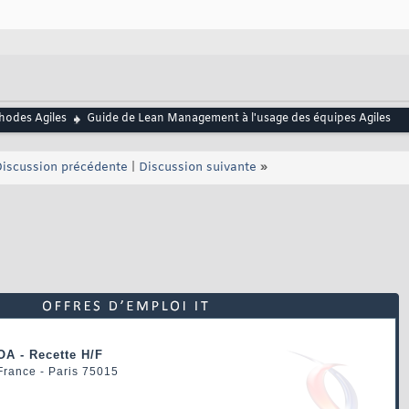
hodes Agiles
Guide de Lean Management à l'usage des équipes Agiles
iscussion précédente
|
Discussion suivante
»
OA - Recette H/F
 France - Paris 75015