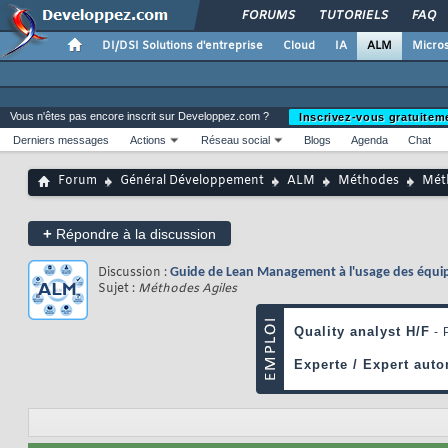
FORUMS
TUTORIELS
FAQ
DI/DSI Solutions d'entreprise
Cloud
IA
ALM
Micros
Vous n'êtes pas encore inscrit sur Developpez.com ?
Inscrivez-vous gratuitem
Derniers messages
Actions
Réseau social
Blogs
Agenda
Chat
Forum
Général Développement
ALM
Méthodes
Mét
+
Répondre à la discussion
Discussion :
Guide de Lean Management à l'usage des équip
Sujet :
Méthodes Agiles