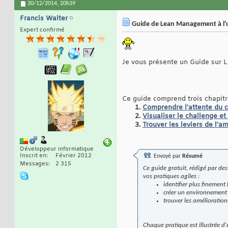
30/12/2014,
20h39
Francis Walter
Guide de Lean Management à l'u
Expert confirmé
Je vous présente un Guide sur L
Ce guide comprend trois chapitr
Comprendre l'attente du c
Visualiser le challenge e
Trouver les leviers de l'a
Développeur informatique
Inscrit en
Février 2012
Envoyé par
Résumé
Messages
2 315
Ce guide gratuit, rédigé par de
vos pratiques agiles :
identifier plus finement
créer un environnement 
trouver les amélioration
Chaque pratique est illustrée d