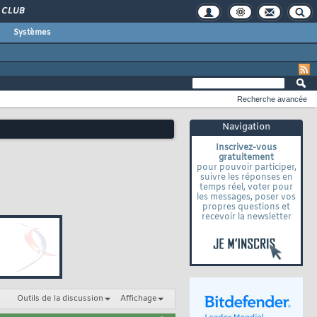
CLUB
Systèmes
Recherche avancée
Navigation
Inscrivez-vous
gratuitement
pour pouvoir participer,
suivre les réponses en
temps réel, voter pour
les messages, poser vos
propres questions et
recevoir la newsletter
Outils de la discussion
Affichage