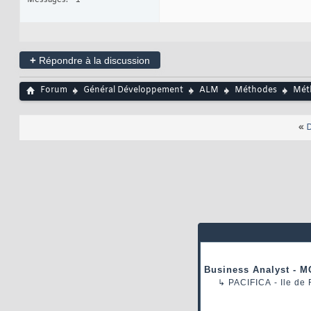
Messages
1
+
Répondre à la discussion
Forum
Général Développement
ALM
Méthodes
Mét
«
D
Business Analyst - M
↳
PACIFICA
- Ile de