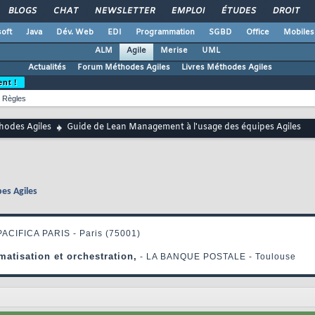
BLOGS
CHAT
NEWSLETTER
EMPLOI
ÉTUDES
DROIT
oft
Java
Dév. Web
EDI
Programmation
SGBD
Office
Mobiles
ALM
Agile
Merise
UML
Actualités
Forum Méthodes Agiles
Livres Méthodes Agiles
ent !
Règles
hodes Agiles
Guide de Lean Management à l'usage des équipes Agiles
es Agiles