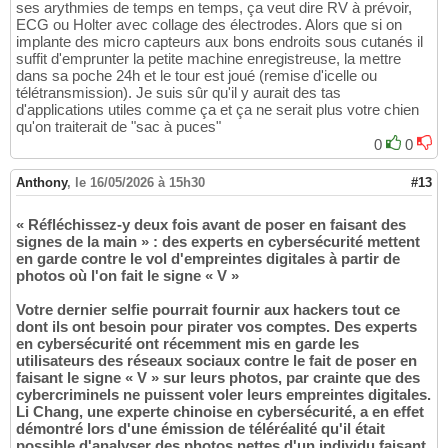
ses arythmies de temps en temps, ça veut dire RV à prévoir,
ECG ou Holter avec collage des électrodes. Alors que si on
implante des micro capteurs aux bons endroits sous cutanés il
suffit d'emprunter la petite machine enregistreuse, la mettre
dans sa poche 24h et le tour est joué (remise d'icelle ou
télétransmission). Je suis sûr qu'il y aurait des tas
d'applications utiles comme ça et ça ne serait plus votre chien
qu'on traiterait de "sac à puces"
0
0
Anthony
,
le 16/05/2026 à 15h30
#13
« Réfléchissez-y deux fois avant de poser en faisant des
signes de la main » : des experts en cybersécurité mettent
en garde contre le vol d'empreintes digitales à partir de
photos où l'on fait le signe « V »
Votre dernier selfie pourrait fournir aux hackers tout ce
dont ils ont besoin pour pirater vos comptes. Des experts
en cybersécurité ont récemment mis en garde les
utilisateurs des réseaux sociaux contre le fait de poser en
faisant le signe « V » sur leurs photos, par crainte que des
cybercriminels ne puissent voler leurs empreintes digitales.
Li Chang, une experte chinoise en cybersécurité, a en effet
démontré lors d'une émission de téléréalité qu'il était
possible d'analyser des photos nettes d'un individu faisant