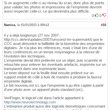
Si on augmente celle-ci au niveau du scan, donc plus de points
pour valider, les photos et impressions de l'empreinte devront
aussi respecter celle-ci, ce qui deviendra plus difficile.
0
0
Namica
,
le 01/01/2015 à 00h12
#10
Il y a déjà longtemps (27 nov 2007 :
http://ccc.de/en/updates/2007/umsonst-im-supermarkt) que le
CCC avait démontré la faillibilité de la biométrie des empreintes
digitales. Je n'ai plus les références, mais c'était lors d'une de
leurs conférences en un temps moyenageux à la vitesse de
l'évolution des techniques.
L'empreinte devait être prélevée sur un objet, puis scannée et
retouchée pour enlever les éventuels artefacts, imprimée sur un
transparent dans une imprimante laser.
Le toner déposé sur la feuille était ensuite prélevé sur un
support enduit de colle à bois de manière à produire la
fausse
empreinte digitale.
Le fait nouveau est ici, que l'empreinte à pu être captée à partir
d'une photo avec un appareil photo standard (sic).
VeriFinger, le logiciel cité dans l'article appartient à
http://www.neurotechnology.com
L'entreprise produit aussi des logiciels biométriques concernant