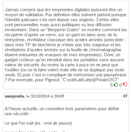
Jamais compris que les empreintes digitales puissent être un
moyen de validation. Par définition elles traînent partout puisque
l'identité judiciaire s'en sert depuis ses origines. Certes elles
sont personnelles mais aussi publiques vu leur diffusion
involontaire. Dans un "
Benjamin Gates
" on montre comment les
récupérer d'après un verre, sur un gant en latex avec de la
ninhydrine, révélateur classique des acides aminés (anecdote :
dans mes TP de biochimie je n'étais pas très soigneux et les
révélations d'acides aminés sur la feuille de chromatographie
étaient entourées de marques de mes empreintes). Donc un
gadget coûteux qu'on introduit dans les portables sans aucune
valeur de sécurité. Au moins la carte à puce on ne peut que
l'oublier (ou se la faire voler) mais elle ne se duplique pas toute
seule. Et puis c'est si compliqué de mémoriser une passphrase
? Par exemple, pour Pignouf, "C'est#La#Lutte@Finale1917"
5
0
vampirella
,
le 31/12/2014 à 11h09
#7
A l'heure actuelle, on considère trois paramètres pour définir
une sécurité :
ce que l'on sait (ex : mot de passe)