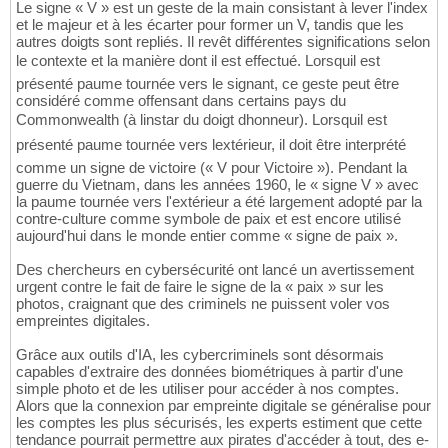
Le signe « V » est un geste de la main consistant à lever l'index
et le majeur et à les écarter pour former un V, tandis que les
autres doigts sont repliés. Il revêt différentes significations selon
le contexte et la manière dont il est effectué. Lorsquil est
présenté paume tournée vers le signant, ce geste peut être
considéré comme offensant dans certains pays du
Commonwealth (à linstar du doigt dhonneur). Lorsquil est
présenté paume tournée vers lextérieur, il doit être interprété
comme un signe de victoire (« V pour Victoire »). Pendant la
guerre du Vietnam, dans les années 1960, le « signe V » avec
la paume tournée vers l'extérieur a été largement adopté par la
contre-culture comme symbole de paix et est encore utilisé
aujourd'hui dans le monde entier comme « signe de paix ».
Des chercheurs en cybersécurité ont lancé un avertissement
urgent contre le fait de faire le signe de la « paix » sur les
photos, craignant que des criminels ne puissent voler vos
empreintes digitales.
Grâce aux outils d'IA, les cybercriminels sont désormais
capables d'extraire des données biométriques à partir d'une
simple photo et de les utiliser pour accéder à nos comptes.
Alors que la connexion par empreinte digitale se généralise pour
les comptes les plus sécurisés, les experts estiment que cette
tendance pourrait permettre aux pirates d'accéder à tout, des e-