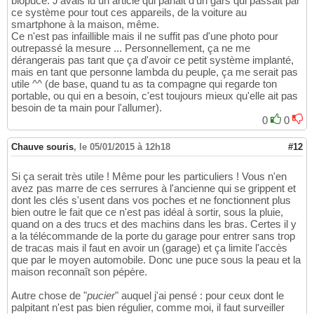
biopuce. J'avais lu un article qui parlait d'un gars qui passait par
ce système pour tout ces appareils, de la voiture au
smartphone à la maison, même.
Ce n'est pas infaillible mais il ne suffit pas d'une photo pour
outrepassé la mesure ... Personnellement, ça ne me
dérangerais pas tant que ça d'avoir ce petit système implanté,
mais en tant que personne lambda du peuple, ça me serait pas
utile ^^ (de base, quand tu as ta compagne qui regarde ton
portable, ou qui en a besoin, c'est toujours mieux qu'elle ait pas
besoin de ta main pour l'allumer).
0
0
Chauve souris
,
le 05/01/2015 à 12h18
#12
Si ça serait très utile ! Même pour les particuliers ! Vous n'en
avez pas marre de ces serrures à l'ancienne qui se grippent et
dont les clés s'usent dans vos poches et ne fonctionnent plus
bien outre le fait que ce n'est pas idéal à sortir, sous la pluie,
quand on a des trucs et des machins dans les bras. Certes il y
a la télécommande de la porte du garage pour entrer sans trop
de tracas mais il faut en avoir un (garage) et ça limite l'accès
que par le moyen automobile. Donc une puce sous la peau et la
maison reconnaît son pépère.
Autre chose de "
pucier
" auquel j'ai pensé : pour ceux dont le
palpitant n'est pas bien régulier, comme moi, il faut surveiller