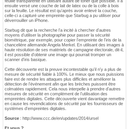
feuille transparente en utilisant autant de toner que possible. Il a
ensuite versé une couche de lait de latex ou de la colle à bois
sur la feuille. Le résultat est qu'après avoir enlevé la couche,
celle-ci a capturé une empreinte que Starbug a pu utiliser pour
déverrouiller un iPhone.
Starbug dit que la recherche l'a incité à chercher d'autres
moyens d'utiliser la photographie pour passer la sécurité
biométrique, par exemple, pour copier l'empreinte de l'iris de la
chancelière allemande Angela Merkel. En utilisant des images à
haute résolution de ses matériels de campagne électorale, dit-il,
il est possible d'obtenir une image qui pourrait tromper un
scanner d'iris basique.
Cette découverte est la preuve incontestable qu'il n'y a plus de
mesure de sécurité fiable à 100%. Le mieux que nous puissions
faire est de rendre les attaques plus difficiles et améliorer la
détection de l'événement afin que les brèches puissent être
colmatées rapidement. Cela nous interpelle à prendre d'autres
mesures de sécurité en complément de l'utilisation des
empreintes digitales. Cette découverte vient davantage remettre
en cause les revendications de sécurité par les fournisseurs de
systèmes d'empreintes digitales.
Source
: http://www.ccc.de/en/updates/2014/ursel
Et vous ?