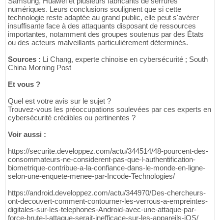
Samsung, Huawei et plusieurs fabricants de serrures
numériques. Leurs conclusions soulignent que si cette
technologie reste adaptée au grand public, elle peut s'avérer
insuffisante face à des attaquants disposant de ressources
importantes, notamment des groupes soutenus par des États
ou des acteurs malveillants particulièrement déterminés.
Sources :
Li Chang, experte chinoise en cybersécurité ; South
China Morning Post
Et vous ?
Quel est votre avis sur le sujet ?
Trouvez-vous les préoccupations soulevées par ces experts en
cybersécurité crédibles ou pertinentes ?
Voir aussi :
https://securite.developpez.com/actu/344514/48-pourcent-des-
consommateurs-ne-considerent-pas-que-l-authentification-
biometrique-contribue-a-la-confiance-dans-le-monde-en-ligne-
selon-une-enquete-menee-par-Incode-Technologies/
https://android.developpez.com/actu/344970/Des-chercheurs-
ont-decouvert-comment-contourner-les-verrous-a-empreintes-
digitales-sur-les-telephones-Android-avec-une-attaque-par-
force-brute-l-attaque-serait-inefficace-sur-les-appareils-iOS/