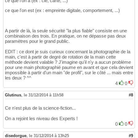
ce que l'on a (ex : clé, carte, ...)
ce que l'on est (ex : empreinte digitale, comportement, ...)
A partir de là, la seule sécurité "la plus fiable" consiste en une
combinaison des trois. En pratique, on ne dépasse pas deux
paramètres pour le grand public.
EDIT : ce dont je suis curieux concernant la photographie de la
main, c'est à partir de degré de rotation de la main cette
méthode devient valable ? J'imagine qu'il n'y a aucun problème
pour une main photographié paume en avant et que cela devient
impossible à partir d'un main "de profil", sur le côté ... mais entre
les deux ? ^^
4
0
Glutinus
,
le 31/12/2014 à 11h58
#8
Ce n'est plus de la science-fiction...
On a rejoint les niveau des Experts !
0
0
disedorgue
,
le 31/12/2014 à 13h25
#9