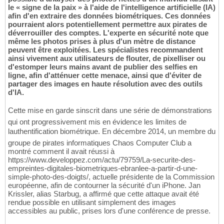
le « signe de la paix » à l'aide de l'intelligence artificielle (IA)
afin d'en extraire des données biométriques. Ces données
pourraient alors potentiellement permettre aux pirates de
déverrouiller des comptes. L'experte en sécurité note que
même les photos prises à plus d'un mètre de distance
peuvent être exploitées. Les spécialistes recommandent
ainsi vivement aux utilisateurs de flouter, de pixelliser ou
d'estomper leurs mains avant de publier des selfies en
ligne, afin d'atténuer cette menace, ainsi que d'éviter de
partager des images en haute résolution avec des outils
d'IA.
Cette mise en garde sinscrit dans une série de démonstrations
qui ont progressivement mis en évidence les limites de
lauthentification biométrique. En décembre 2014, un membre du
groupe de pirates informatiques Chaos Computer Club a
montré comment il avait réussi à
https://www.developpez.com/actu/79759/La-securite-des-
empreintes-digitales-biometriques-ebranlee-a-partir-d-une-
simple-photo-des-doigts/, actuelle présidente de la Commission
européenne, afin de contourner la sécurité d'un iPhone. Jan
Krissler, alias Starbug, a affirmé que cette attaque avait été
rendue possible en utilisant simplement des images
accessibles au public, prises lors d'une conférence de presse.