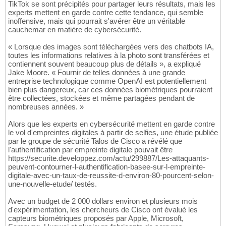
TikTok se sont précipités pour partager leurs résultats, mais les
experts mettent en garde contre cette tendance, qui semble
inoffensive, mais qui pourrait s'avérer être un véritable
cauchemar en matière de cybersécurité.
« Lorsque des images sont téléchargées vers des chatbots IA,
toutes les informations relatives à la photo sont transférées et
contiennent souvent beaucoup plus de détails », a expliqué
Jake Moore. « Fournir de telles données à une grande
entreprise technologique comme OpenAI est potentiellement
bien plus dangereux, car ces données biométriques pourraient
être collectées, stockées et même partagées pendant de
nombreuses années. »
Alors que les experts en cybersécurité mettent en garde contre
le vol d'empreintes digitales à partir de selfies, une étude publiée
par le groupe de sécurité Talos de Cisco a révélé que
l'authentification par empreinte digitale pouvait être
https://securite.developpez.com/actu/299887/Les-attaquants-
peuvent-contourner-l-authentification-basee-sur-l-empreinte-
digitale-avec-un-taux-de-reussite-d-environ-80-pourcent-selon-
une-nouvelle-etude/ testés.
Avec un budget de 2 000 dollars environ et plusieurs mois
d'expérimentation, les chercheurs de Cisco ont évalué les
capteurs biométriques proposés par Apple, Microsoft,