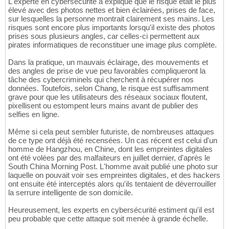
L'experte en cybersécurité a expliqué que le risque était le plus
élevé avec des photos nettes et bien éclairées, prises de face,
sur lesquelles la personne montrait clairement ses mains. Les
risques sont encore plus importants lorsqu'il existe des photos
prises sous plusieurs angles, car celles-ci permettent aux
pirates informatiques de reconstituer une image plus complète.
Dans la pratique, un mauvais éclairage, des mouvements et
des angles de prise de vue peu favorables compliqueront la
tâche des cybercriminels qui cherchent à récupérer nos
données. Toutefois, selon Chang, le risque est suffisamment
grave pour que les utilisateurs des réseaux sociaux floutent,
pixellisent ou estompent leurs mains avant de publier des
selfies en ligne.
Même si cela peut sembler futuriste, de nombreuses attaques
de ce type ont déjà été recensées. Un cas récent est celui d'un
homme de Hangzhou, en Chine, dont les empreintes digitales
ont été volées par des malfaiteurs en juillet dernier, d'après le
South China Morning Post. L'homme avait publié une photo sur
laquelle on pouvait voir ses empreintes digitales, et des hackers
ont ensuite été interceptés alors qu'ils tentaient de déverrouiller
la serrure intelligente de son domicile.
Heureusement, les experts en cybersécurité estiment qu'il est
peu probable que cette attaque soit menée à grande échelle.