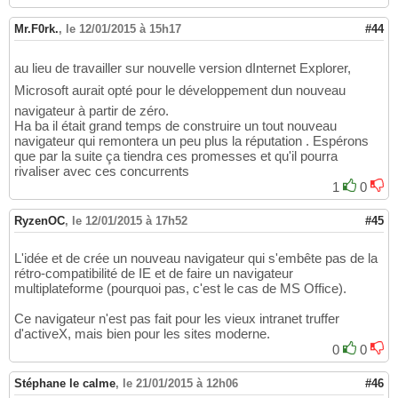
Mr.F0rk.
,
le 12/01/2015 à 15h17
#44
au lieu de travailler sur nouvelle version dInternet Explorer,
Microsoft aurait opté pour le développement dun nouveau
navigateur à partir de zéro.
Ha ba il était grand temps de construire un tout nouveau
navigateur qui remontera un peu plus la réputation . Espérons
que par la suite ça tiendra ces promesses et qu'il pourra
rivaliser avec ces concurrents
1
0
RyzenOC
,
le 12/01/2015 à 17h52
#45
L'idée et de crée un nouveau navigateur qui s'embête pas de la
rétro-compatibilité de IE et de faire un navigateur
multiplateforme (pourquoi pas, c'est le cas de MS Office).
Ce navigateur n'est pas fait pour les vieux intranet truffer
d'activeX, mais bien pour les sites moderne.
0
0
Stéphane le calme
,
le 21/01/2015 à 12h06
#46