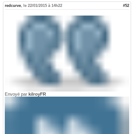
redcurve
,
le 22/01/2015 à 14h22
#52
Envoyé par
kilroyFR