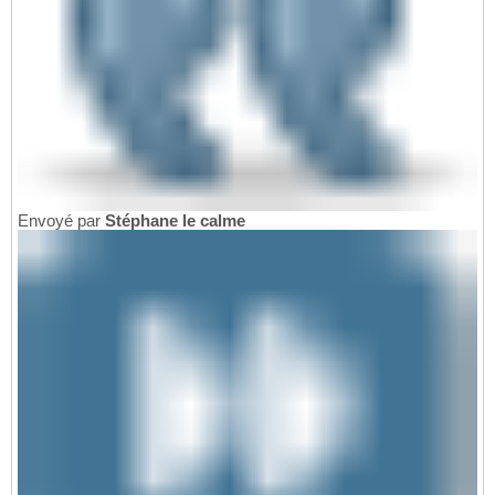
Envoyé par
Stéphane le calme