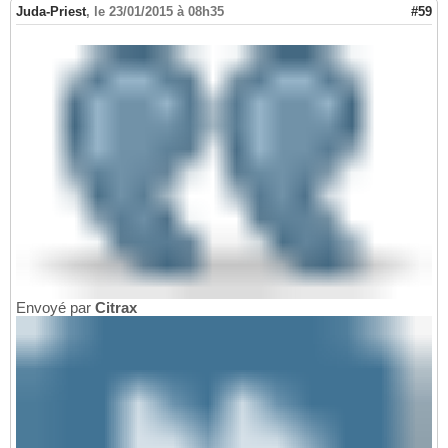
Juda-Priest
,
le 23/01/2015 à 08h35
#59
Envoyé par
Citrax