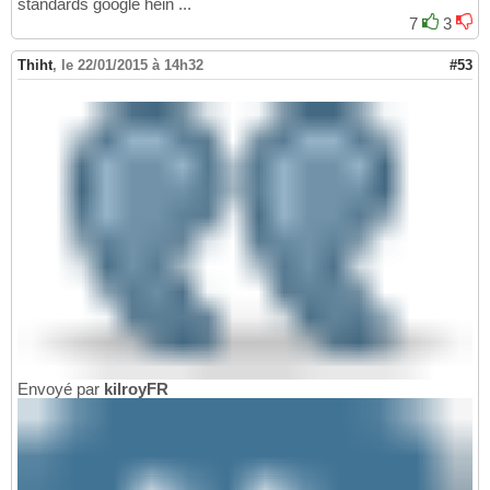
standards google hein ...
7
3
Thiht
,
le 22/01/2015 à 14h32
#53
Envoyé par
kilroyFR