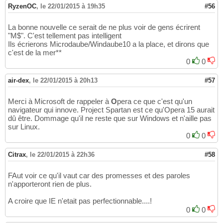
RyzenOC
,
le 22/01/2015 à 19h35
#56
La bonne nouvelle ce serait de ne plus voir de gens écrirent
"M$". C'est tellement pas intelligent
Ils écrierons Microdaube/Windaube10 a la place, et dirons que
c'est de la mer**
0
0
air-dex
,
le 22/01/2015 à 20h13
#57
Merci à Microsoft de rappeler à
O
pera ce que c'est qu'un
navigateur qui innove. Project Spartan est ce qu'Opera 15 aurait
dû être. Dommage qu'il ne reste que sur Windows et n'aille pas
sur Linux.
0
0
Citrax
,
le 22/01/2015 à 22h36
#58
FAut voir ce qu'il vaut car des promesses et des paroles
n'apporteront rien de plus.
A croire que IE n'etait pas perfectionnable....!
0
0