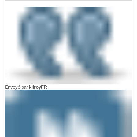
Envoyé par
kilroyFR