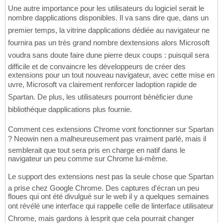
Une autre importance pour les utilisateurs du logiciel serait le
nombre dapplications disponibles. Il va sans dire que, dans un
premier temps, la vitrine dapplications dédiée au navigateur ne
fournira pas un très grand nombre dextensions alors Microsoft
voudra sans doute faire dune pierre deux coups : puisquil sera
difficile et de convaincre les développeurs de créer des
extensions pour un tout nouveau navigateur, avec cette mise en
uvre, Microsoft va clairement renforcer ladoption rapide de
Spartan. De plus, les utilisateurs pourront bénéficier dune
bibliothèque dapplications plus fournie.
Comment ces extensions Chrome vont fonctionner sur Spartan
? Neowin nen a malheureusement pas vraiment parlé, mais il
semblerait que tout sera pris en charge en natif dans le
navigateur un peu comme sur Chrome lui-même.
Le support des extensions nest pas la seule chose que Spartan
a prise chez Google Chrome. Des captures d'écran un peu
floues qui ont été divulgué sur le web il y a quelques semaines
ont révélé une interface qui rappelle celle de linterface utilisateur
Chrome, mais gardons à lesprit que cela pourrait changer