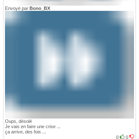
Envoyé par
Bono_BX
Oups, désolé
Je vais en faire une crise ...
ça arrive, des fois ...
0
0