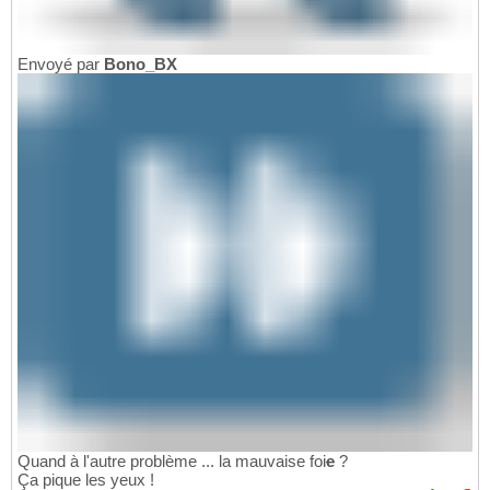
Envoyé par
Bono_BX
Quand à l'autre problème ... la mauvaise foi
e
?
Ça pique les yeux !