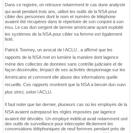
Dans ce registre, on retrouve notamment le cas dune analyste
qui avait pendant trois ans, utilisé les outils de la NSA pour
cibler des personnes dont le nom et numéro de téléphone
avaient été récupères dans le répertoire de son conjoint à son
insu. Le cas dun sergent de larmée américaine ayant exploité
les systèmes de la NSA pour cibler sa femme est également
listé.
Patrick Toomey, un avocat de l ACLU , a affirmé que les
rapports de la NSA met en lumière la manière dont lagence
mène des collectes de données sans contrôle judiciaire et de
façon dissimulée, limpact de ses activités despionnage sur les
Américains et comment elle abuse des informations quelle
recueille. Ces rapports montrent que la NSA a besoin dun suivi
plus strict, selon l ACLU.
Il faut noter que lan dernier, plusieurs cas où les employés de la
NSA avaient outrepassé les règles imposées par lagence
avaient été dévoilés. Un employé indélicat avait notamment usé
des outils de surveillance pour intercepter illicitement les
conversations téléphoniques de neuf femmes pendant près de