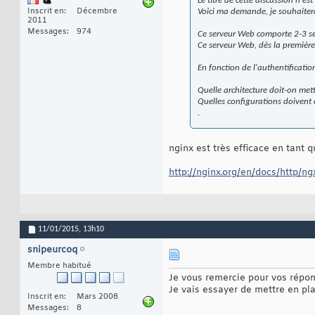
Le titre de cette discussion n'e
Inscrit en
Décembre
Voici ma demande, je souhaiter
2011
Messages
974
Ce serveur Web comporte 2-3 se
Ce serveur Web, dès la première
En fonction de l'authentification
Quelle architecture doit-on mett
Quelles configurations doivent 
.
nginx est très efficace en tant q
http://nginx.org/en/docs/http/ng
11/01/2015,
13h10
snipeurcoq
Membre habitué
Je vous remercie pour vos répon
Je vais essayer de mettre en pl
Inscrit en
Mars 2008
Messages
8