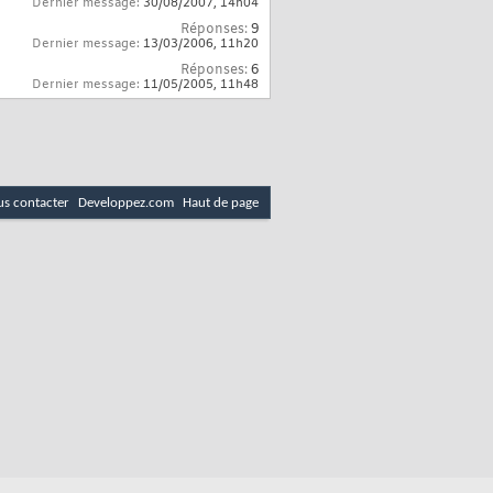
Dernier message:
30/08/2007,
14h04
Réponses:
9
Dernier message:
13/03/2006,
11h20
Réponses:
6
Dernier message:
11/05/2005,
11h48
s contacter
Developpez.com
Haut de page