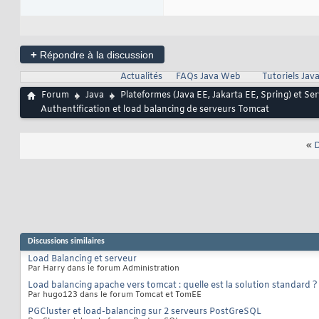
+
Répondre à la discussion
Actualités
FAQs Java Web
Tutoriels Ja
Forum
Java
Plateformes (Java EE, Jakarta EE, Spring) et Se
Authentification et load balancing de serveurs Tomcat
«
D
Discussions similaires
Load Balancing et serveur
Par Harry dans le forum Administration
Load balancing apache vers tomcat : quelle est la solution standard ?
Par hugo123 dans le forum Tomcat et TomEE
PGCluster et load-balancing sur 2 serveurs PostGreSQL