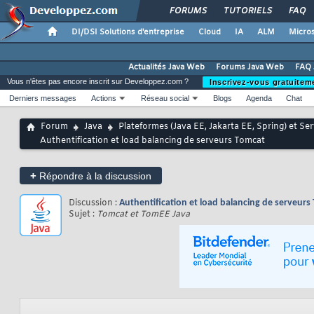
FORUMS
TUTORIELS
FAQ
DI/DSI Solutions d'entreprise
Cloud
IA
ALM
Micros
Actualités Java Web
Forums Java Web
FAQ 
Vous n'êtes pas encore inscrit sur Developpez.com ?
Inscrivez-vous gratuitem
Derniers messages
Actions
Réseau social
Blogs
Agenda
Chat
Forum
Java
Plateformes (Java EE, Jakarta EE, Spring) et Se
Authentification et load balancing de serveurs Tomcat
+
Répondre à la discussion
Discussion :
Authentification et load balancing de serveurs
Sujet :
Tomcat et TomEE Java