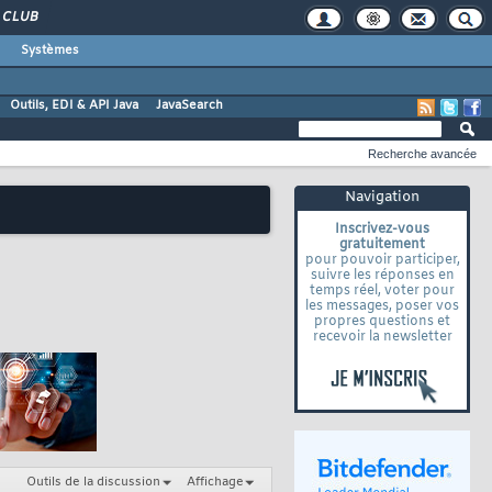
CLUB
Systèmes
Outils, EDI & API Java
JavaSearch
Recherche avancée
Navigation
Inscrivez-vous
gratuitement
pour pouvoir participer,
suivre les réponses en
temps réel, voter pour
les messages, poser vos
propres questions et
recevoir la newsletter
Outils de la discussion
Affichage