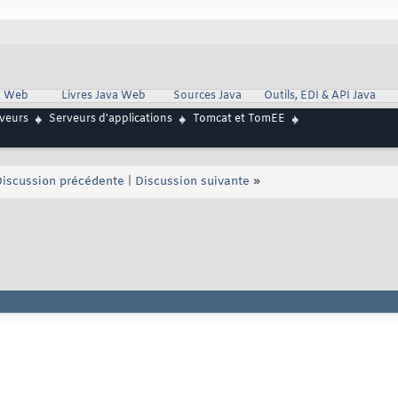
va Web
Livres Java Web
Sources Java
Outils, EDI & API Java
rveurs
Serveurs d'applications
Tomcat et TomEE
iscussion précédente
|
Discussion suivante
»