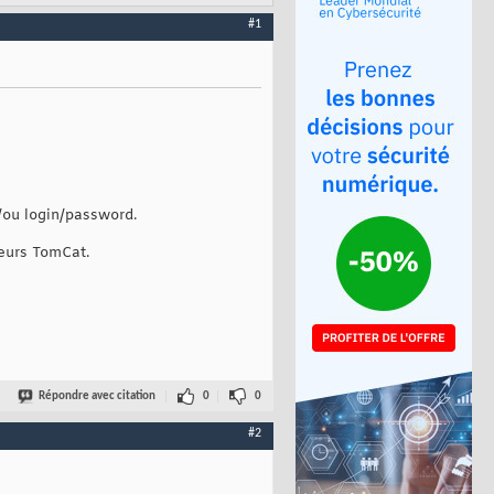
#1
/ou login/password.
veurs TomCat.
Répondre avec citation
0
0
#2