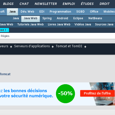
BLOGS
CHAT
NEWSLETTER
EMPLOI
ÉTUDES
DROIT
oft
Java
Dév. Web
EDI
Programmation
SGBD
Office
Mobiles
Java
Java Web
Spring
Android
Eclipse
NetBeans
Java Web
Tutoriels Java Web
Livres Java Web
Vidéos Java
Sources Java
ent !
Règles
rveurs
Serveurs d'applications
Tomcat et TomEE
 Tomcat