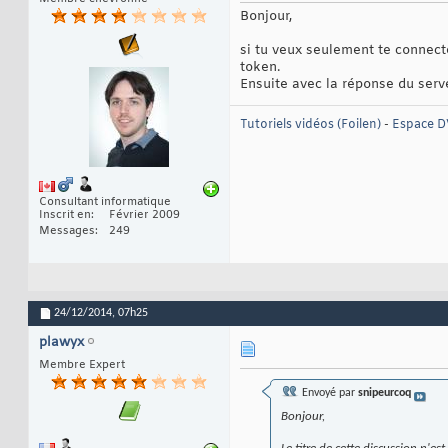
Bonjour,
si tu veux seulement te connecte
token.
Ensuite avec la réponse du serve
Tutoriels vidéos (Foilen)
-
Espace D
Consultant informatique
Inscrit en
Février 2009
Messages
249
24/12/2014,
07h25
plawyx
Membre Expert
Envoyé par
snipeurcoq
Bonjour,