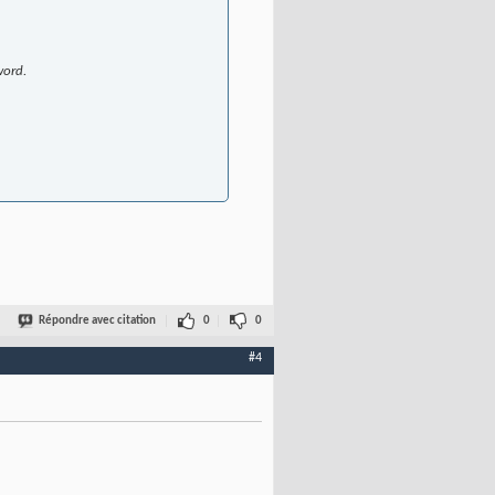
word.
Répondre avec citation
0
0
#4