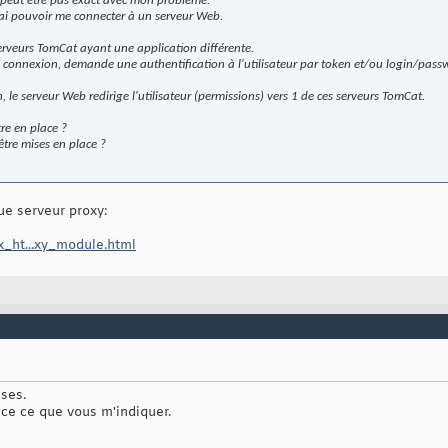
st peut être pas exact avec mon problème.
ai pouvoir me connecter à un serveur Web.
rveurs TomCat ayant une application différente.
 connexion, demande une authentification à l'utilisateur par token et/ou login/pass
, le serveur Web redirige l'utilisateur (permissions) vers 1 de ces serveurs TomCat.
re en place ?
être mises en place ?
ue serveur proxy:
x_ht...xy_module.html
ses.
ace ce que vous m'indiquer.