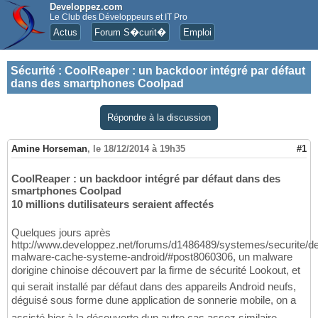
Developpez.com
Le Club des Développeurs et IT Pro
Actus
Forum S�curit�
Emploi
Sécurité
:
CoolReaper : un backdoor intégré par défaut
dans des smartphones Coolpad
Répondre à la discussion
Amine Horseman
,
le 18/12/2014 à 19h35
#1
CoolReaper : un backdoor intégré par défaut dans des
smartphones Coolpad
10 millions dutilisateurs seraient affectés
Quelques jours après
http://www.developpez.net/forums/d1486489/systemes/securite/de
malware-cache-systeme-android/#post8060306, un malware
dorigine chinoise découvert par la firme de sécurité Lookout, et
qui serait installé par défaut dans des appareils Android neufs,
déguisé sous forme dune application de sonnerie mobile, on a
assisté hier à la découverte dun autre cas assez similaire