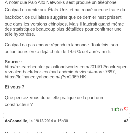
À noter que Palo Alto Networks sest procuré un téléphone
Coolpad en vente aux États-Unis et na trouvé aucune trace du
backdoor, ce qui laisse suggérer que ce dernier nest présent
que dans les versions chinoises. Mais il faudrait quand même
des statistiques beaucoup plus détaillées pour confirmer une
telle hypothèse.
Coolpad na pas encore répondu à lannonce. Toutefois, son
action boursière a déjà chuté de 14.6 % cet après-midi.
Source :
http://researchcenter.paloaltonetworks.com/2014/12/coolreaper-
revealed-backdoor-coolpad-android-devices/#more-7697,
https://fr.finance.yahoo.com/q?s=2369.HK
Et vous ?
Que pensez-vous dune telle pratique de la part dun
constructeur ?
1
0
AoCannaille
,
le 19/12/2014 à 15h30
#2