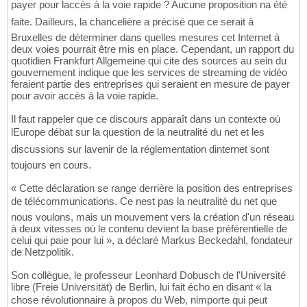
payer pour laccès à la voie rapide ? Aucune proposition na été
faite. Dailleurs, la chancelière a précisé que ce serait à
Bruxelles de déterminer dans quelles mesures cet Internet à
deux voies pourrait être mis en place. Cependant, un rapport du
quotidien Frankfurt Allgemeine qui cite des sources au sein du
gouvernement indique que les services de streaming de vidéo
feraient partie des entreprises qui seraient en mesure de payer
pour avoir accès à la voie rapide.
Il faut rappeler que ce discours apparaît dans un contexte où
lEurope débat sur la question de la neutralité du net et les
discussions sur lavenir de la réglementation dinternet sont
toujours en cours.
« Cette déclaration se range derrière la position des entreprises
de télécommunications. Ce nest pas la neutralité du net que
nous voulons, mais un mouvement vers la création d'un réseau
à deux vitesses où le contenu devient la base préférentielle de
celui qui paie pour lui », a déclaré Markus Beckedahl, fondateur
de Netzpolitik.
Son collègue, le professeur Leonhard Dobusch de l'Université
libre (Freie Universität) de Berlin, lui fait écho en disant « la
chose révolutionnaire à propos du Web, nimporte qui peut