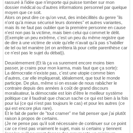
rassuré à l'idée que n'importe qui puisse tomber sur mon
dossier médical ou d'autres informations personnel par quelque
moyen que ce soit.
Alors on peut dire ce qu'on veut, des imbécillités du genre "ils
n'ont qu'à mieux sécurisé leurs données" et autres variantes,
mais ils ne faut pas oublier que la première personne en cause
n'est non pas la victime, mais bien celui qui commet le délit.
(Exemple un peu extrême, c'est un peu du même registre que
de dire à une victime de viole qu'elle n'avait qu'à pas s'habiller
de tel ou tel manière (et on arrêtera là pour cette parenthèse car
ce n'est pas le sujet du débat)).
Deuxièmement (Et là ça va surement encore moins bien
passer, je crains pour mon karma, mais faut que ça sorte):
La démocratie n'existe pas, c'est une utopie comme bien
d'autres, car elle impliquerait, idéalement, que tout le monde
participe. De plus, même si on essaie de nous rabâcher le
contraire depuis des années à coût de grand discours
moralisateur, la démocratie est loin d'être le meilleur système
politique car il faudrait que chacun sache ce qui est bien à la fois
pour lui (ce qui n'est pas toujours le cas) et pour les autres (ce
qui est encore plus rare).
Et le fait de parler de "tout cramer" me fait penser que j'ai plutôt
raison à propos de certains.
(Je ne pense pas qu'il soit nécessaire de continuer sur ce point
car ce n'est pas vraiment le sujet, mais si certains y tiennent