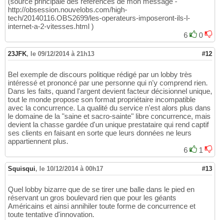
(source principale des références de mon message -
http://obsession.nouvelobs.com/high-
tech/20140116.OBS2699/les-operateurs-imposeront-ils-l-
internet-a-2-vitesses.html )
6
0
23JFK
,
le 09/12/2014 à 21h13
#12
Bel exemple de discours politique rédigé par un lobby très
intéressé et prononcé par une personne qui n'y comprend rien.
Dans les faits, quand l'argent devient facteur décisionnel unique,
tout le monde propose son format propriétaire incompatible
avec la concurrence. La qualité du service n'est alors plus dans
le domaine de la "saine et sacro-sainte" libre concurrence, mais
devient la chasse gardée d'un unique prestataire qui rend captif
ses clients en faisant en sorte que leurs données ne leurs
appartiennent plus.
6
1
Squisqui
,
le 10/12/2014 à 00h17
#13
Quel lobby bizarre que de se tirer une balle dans le pied en
réservant un gros boulevard rien que pour les géants
Américains et ainsi annihiler toute forme de concurrence et
toute tentative d'innovation.