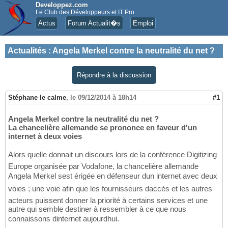
Developpez.com
Le Club des Développeurs et IT Pro
Actus
Forum Actualit�s
Emploi
Actualités
:
Angela Merkel contre la neutralité du net ?
Répondre à la discussion
Stéphane le calme
,
le 09/12/2014 à 18h14
#1
Angela Merkel contre la neutralité du net ?
La chancelière allemande se prononce en faveur d'un
internet à deux voies
Alors quelle donnait un discours lors de la conférence Digitizing
Europe organisée par Vodafone, la chancelière allemande
Angela Merkel sest érigée en défenseur dun internet avec deux
voies ; une voie afin que les fournisseurs daccès et les autres
acteurs puissent donner la priorité à certains services et une
autre qui semble destiner à ressembler à ce que nous
connaissons dinternet aujourdhui.