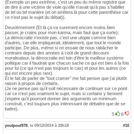
(Exemple un peu extrême, c'est un peu du même registre que
de dire à une victime de viole qu'elle n'avait qu'à pas s'habiller
de tel ou tel manière (et on arrêtera là pour cette parenthèse car
ce n'est pas le sujet du débat)).
Deuxièmement (Et là ça va surement encore moins bien
passer, je crains pour mon karma, mais faut que ça sorte):
La démocratie n'existe pas, c'est une utopie comme bien
d'autres, car elle impliquerait, idéalement, que tout le monde
participe. De plus, même si on essaie de nous rabâcher le
contraire depuis des années à coût de grand discours
moralisateur, la démocratie est loin d'être le meilleur système
politique car il faudrait que chacun sache ce qui est bien à la fois
pour lui (ce qui n'est pas toujours le cas) et pour les autres (ce
qui est encore plus rare).
Et le fait de parler de "tout cramer" me fait penser que j'ai plutôt
raison à propos de certains.
(Je ne pense pas qu'il soit nécessaire de continuer sur ce point
car ce n'est pas vraiment le sujet, mais si certains y tiennent
j'espère qu'il pourront donner des arguments un minimum
construit, c'est toujours plus intéressant de débattre que de se
battre).
5
6
youtpout978
,
le 09/12/2014 à 20h18
#10