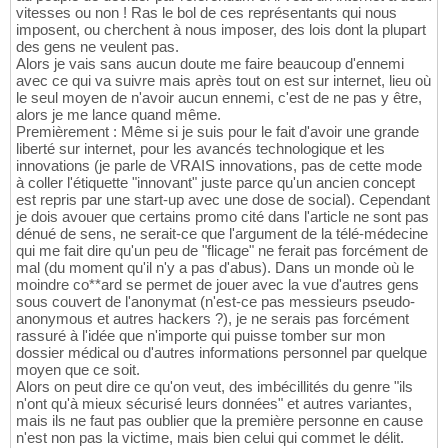
vitesses ou non ! Ras le bol de ces représentants qui nous
imposent, ou cherchent à nous imposer, des lois dont la plupart
des gens ne veulent pas.
Alors je vais sans aucun doute me faire beaucoup d'ennemi
avec ce qui va suivre mais après tout on est sur internet, lieu où
le seul moyen de n'avoir aucun ennemi, c'est de ne pas y être,
alors je me lance quand même.
Premièrement : Même si je suis pour le fait d'avoir une grande
liberté sur internet, pour les avancés technologique et les
innovations (je parle de VRAIS innovations, pas de cette mode
à coller l'étiquette "innovant" juste parce qu'un ancien concept
est repris par une start-up avec une dose de social). Cependant
je dois avouer que certains promo cité dans l'article ne sont pas
dénué de sens, ne serait-ce que l'argument de la télé-médecine
qui me fait dire qu'un peu de "flicage" ne ferait pas forcément de
mal (du moment qu'il n'y a pas d'abus). Dans un monde où le
moindre co**ard se permet de jouer avec la vue d'autres gens
sous couvert de l'anonymat (n'est-ce pas messieurs pseudo-
anonymous et autres hackers ?), je ne serais pas forcément
rassuré à l'idée que n'importe qui puisse tomber sur mon
dossier médical ou d'autres informations personnel par quelque
moyen que ce soit.
Alors on peut dire ce qu'on veut, des imbécillités du genre "ils
n'ont qu'à mieux sécurisé leurs données" et autres variantes,
mais ils ne faut pas oublier que la première personne en cause
n'est non pas la victime, mais bien celui qui commet le délit.