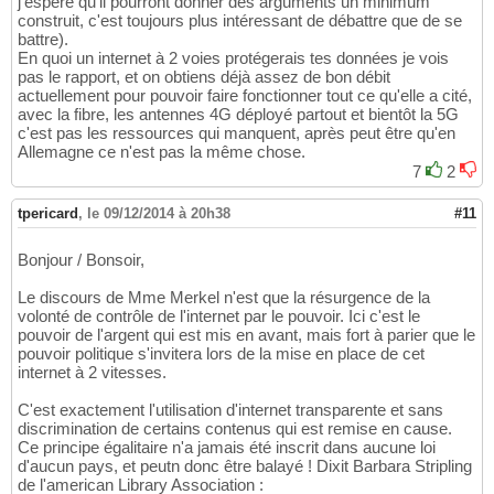
j'espère qu'il pourront donner des arguments un minimum
construit, c'est toujours plus intéressant de débattre que de se
battre).
En quoi un internet à 2 voies protégerais tes données je vois
pas le rapport, et on obtiens déjà assez de bon débit
actuellement pour pouvoir faire fonctionner tout ce qu'elle a cité,
avec la fibre, les antennes 4G déployé partout et bientôt la 5G
c'est pas les ressources qui manquent, après peut être qu'en
Allemagne ce n'est pas la même chose.
7
2
tpericard
,
le 09/12/2014 à 20h38
#11
Bonjour / Bonsoir,
Le discours de Mme Merkel n'est que la résurgence de la
volonté de contrôle de l'internet par le pouvoir. Ici c'est le
pouvoir de l'argent qui est mis en avant, mais fort à parier que le
pouvoir politique s'invitera lors de la mise en place de cet
internet à 2 vitesses.
C'est exactement l'utilisation d'internet transparente et sans
discrimination de certains contenus qui est remise en cause.
Ce principe égalitaire n'a jamais été inscrit dans aucune loi
d'aucun pays, et peutn donc être balayé ! Dixit Barbara Stripling
de l'american Library Association :