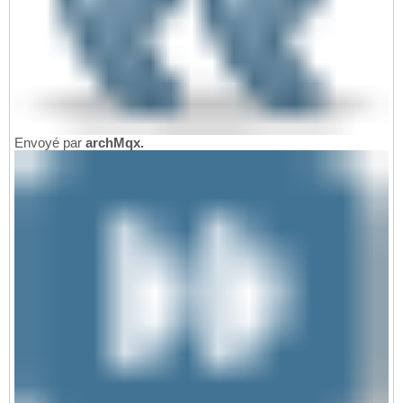
Envoyé par
archMqx.