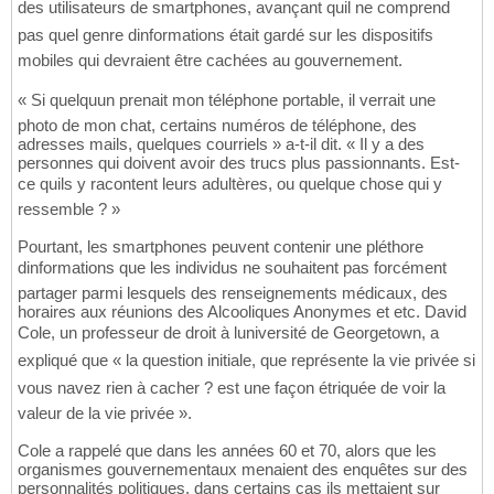
des utilisateurs de smartphones, avançant quil ne comprend
pas quel genre dinformations était gardé sur les dispositifs
mobiles qui devraient être cachées au gouvernement.
« Si quelquun prenait mon téléphone portable, il verrait une
photo de mon chat, certains numéros de téléphone, des
adresses mails, quelques courriels » a-t-il dit. « Il y a des
personnes qui doivent avoir des trucs plus passionnants. Est-
ce quils y racontent leurs adultères, ou quelque chose qui y
ressemble ? »
Pourtant, les smartphones peuvent contenir une pléthore
dinformations que les individus ne souhaitent pas forcément
partager parmi lesquels des renseignements médicaux, des
horaires aux réunions des Alcooliques Anonymes et etc. David
Cole, un professeur de droit à luniversité de Georgetown, a
expliqué que « la question initiale, que représente la vie privée si
vous navez rien à cacher ? est une façon étriquée de voir la
valeur de la vie privée ».
Cole a rappelé que dans les années 60 et 70, alors que les
organismes gouvernementaux menaient des enquêtes sur des
personnalités politiques, dans certains cas ils mettaient sur