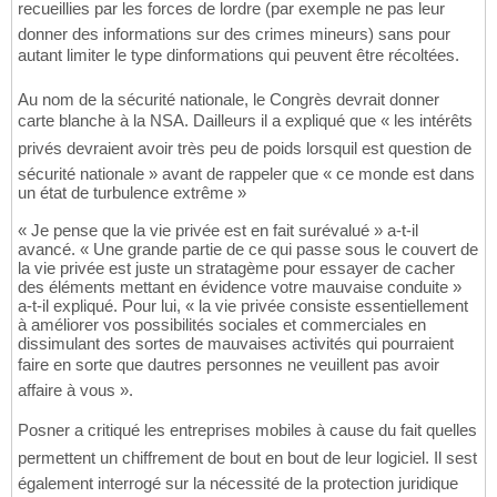
recueillies par les forces de lordre (par exemple ne pas leur
donner des informations sur des crimes mineurs) sans pour
autant limiter le type dinformations qui peuvent être récoltées.
Au nom de la sécurité nationale, le Congrès devrait donner
carte blanche à la NSA. Dailleurs il a expliqué que « les intérêts
privés devraient avoir très peu de poids lorsquil est question de
sécurité nationale » avant de rappeler que « ce monde est dans
un état de turbulence extrême »
« Je pense que la vie privée est en fait surévalué » a-t-il
avancé. « Une grande partie de ce qui passe sous le couvert de
la vie privée est juste un stratagème pour essayer de cacher
des éléments mettant en évidence votre mauvaise conduite »
a-t-il expliqué. Pour lui, « la vie privée consiste essentiellement
à améliorer vos possibilités sociales et commerciales en
dissimulant des sortes de mauvaises activités qui pourraient
faire en sorte que dautres personnes ne veuillent pas avoir
affaire à vous ».
Posner a critiqué les entreprises mobiles à cause du fait quelles
permettent un chiffrement de bout en bout de leur logiciel. Il sest
également interrogé sur la nécessité de la protection juridique