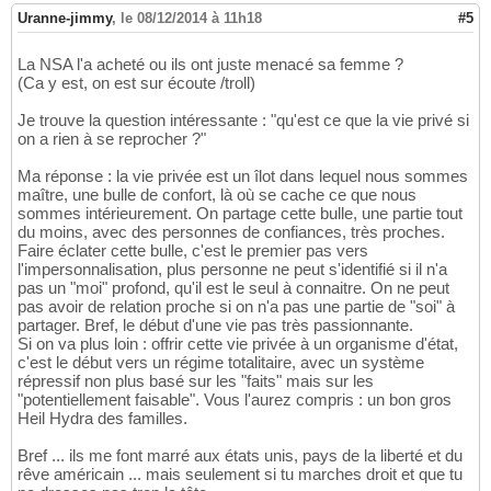
Uranne-jimmy
,
le 08/12/2014 à 11h18
#5
La NSA l'a acheté ou ils ont juste menacé sa femme ?
(Ca y est, on est sur écoute /troll)
Je trouve la question intéressante : "qu'est ce que la vie privé si
on a rien à se reprocher ?"
Ma réponse : la vie privée est un îlot dans lequel nous sommes
maître, une bulle de confort, là où se cache ce que nous
sommes intérieurement. On partage cette bulle, une partie tout
du moins, avec des personnes de confiances, très proches.
Faire éclater cette bulle, c'est le premier pas vers
l'impersonnalisation, plus personne ne peut s'identifié si il n'a
pas un "moi" profond, qu'il est le seul à connaitre. On ne peut
pas avoir de relation proche si on n'a pas une partie de "soi" à
partager. Bref, le début d'une vie pas très passionnante.
Si on va plus loin : offrir cette vie privée à un organisme d'état,
c'est le début vers un régime totalitaire, avec un système
répressif non plus basé sur les "faits" mais sur les
"potentiellement faisable". Vous l'aurez compris : un bon gros
Heil Hydra des familles.
Bref ... ils me font marré aux états unis, pays de la liberté et du
rêve américain ... mais seulement si tu marches droit et que tu