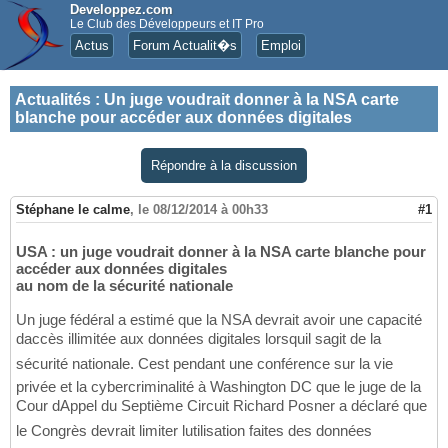
Developpez.com
Le Club des Développeurs et IT Pro
Actus
Forum Actualit�s
Emploi
Actualités
:
Un juge voudrait donner à la NSA carte
blanche pour accéder aux données digitales
Répondre à la discussion
Stéphane le calme
,
le 08/12/2014 à 00h33
#1
USA : un juge voudrait donner à la NSA carte blanche pour
accéder aux données digitales
au nom de la sécurité nationale
Un juge fédéral a estimé que la NSA devrait avoir une capacité
daccès illimitée aux données digitales lorsquil sagit de la
sécurité nationale. Cest pendant une conférence sur la vie
privée et la cybercriminalité à Washington DC que le juge de la
Cour dAppel du Septième Circuit Richard Posner a déclaré que
le Congrès devrait limiter lutilisation faites des données