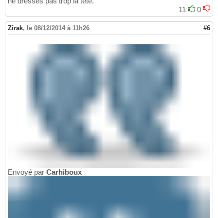
ne dresses pas trop la tête.
11
0
Zirak
,
le 08/12/2014 à 11h26
#6
Envoyé par
Carhiboux