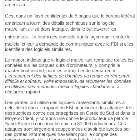
américain.
Cest dans un flash confidentiel de 5 pages que le bureau fédéral
américain a fourni des détails techniques sur le logiciel
malveillant utilisé dans lattaque, dans le but davertir les
entreprises. Il a fourni des conseils sur la façon dagir contre le
maliciel et leur a demandé de communiquer avec le FBI si elles
identifient des logiciels similaires.
Le rapport indique que le logiciel malveillant remplace toutes les
données sur les disques durs d'ordinateurs, y compris le
master boot record, pour les empêcher de démarrer. «
L'écrasement des fichiers de données va rendre extrêmement
difficile et coûteux, voire impossible, de récupérer les données
en utilisant des méthodes médico-légales standards
», a
déclaré le rapport.
Des pirates ont utilisé des logiciels malveillants similaires à
celui décrit dans le rapport du FBI pour lancer des attaques très
destructrices contre des entreprises en Corée du Sud et dans le
Moyen-Orient, y compris une contre le producteur de pétrole
Saudi Aramco qui a touché environ 30 000 ordinateurs. Ces
attaques sont largement soupçonnées d'avoir été lancées par
des pirates informatiques travaillant pour le compte des
gouvernements de la Corée du Nord et de l'Iran.