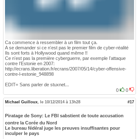
Ca commence à ressembler à un film tout ça.
A se demander si ce n'est pas le premier film de cyber-réalité
Ils sont forts à Hollywood quand même !!
Ce n'est pas la première cyberguerre, par exemple l'attaque
contre l'Estonie en 2007:
http://ecrans.liberation.fr/ecrans/2007/05/14/cyber-offensive-
contre-l-estonie_948898
EDIT= Sans parler de stuxnet...
0
0
Michael Guilloux
,
le 10/12/2014 à 13h28
#17
Piratage de Sony: Le FBI sabstient de toute accusation
contre la Corée du Nord
Le bureau fédéral juge les preuves insuffisantes pour
inculper le pays