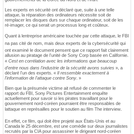
Les experts en sécurité ont déclaré que, suite à une telle
attaque, la réparation des ordinateurs nécessite soit de
remplacer les disques durs sur chaque ordinateur, soit de les
ré-imager, ce qui serait un processus long et coûteux.
Quant à lentreprise américaine touchée par cette attaque, le FBI
na pas cité de nom, mais deux experts de la cybersécurité qui
ont examiné le document pensent que ce rapport fait clairement
allusion au piratage de l'unité de Sony Corp basée en Californie.
«
Cest en corrélation avec les informations que beaucoup
d'entre nous dans l'industrie de la sécurité avons suivies
», a
déclaré l'un des experts. «
Il ressemble exactement à
l'information de l'attaque contre Sony
. »
Bien que la présumée victime ait refusé de commenter le
rapport du FBI, Sony Pictures Entertainment enquête
actuellement pour savoir si les pirates travaillant pour le
gouvernement nord-coréen pourraient être responsables de
lattaque en représailles pour le soutien au film The interview.
En effet, ce film, qui doit être projeté aux États-Unis et au
Canada le 25 décembre, est une comédie sur deux journalistes
recrutés par la CIA pour assassiner le dirigeant nord-coréen