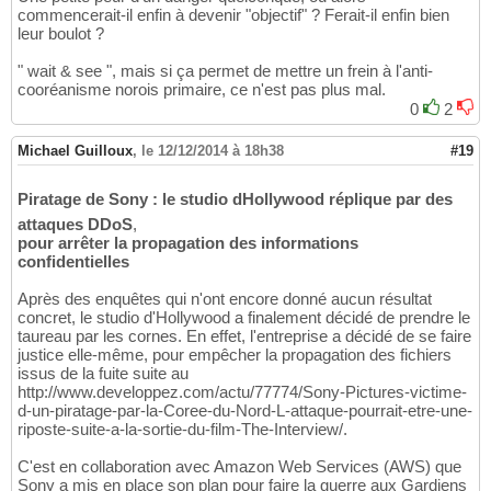
commencerait-il enfin à devenir "objectif" ? Ferait-il enfin bien
leur boulot ?
" wait & see ", mais si ça permet de mettre un frein à l'anti-
cooréanisme norois primaire, ce n'est pas plus mal.
0
2
Michael Guilloux
,
le 12/12/2014 à 18h38
#19
Piratage de Sony : le studio dHollywood réplique par des
attaques DDoS
,
pour arrêter la propagation des informations
confidentielles
Après des enquêtes qui n'ont encore donné aucun résultat
concret, le studio d'Hollywood a finalement décidé de prendre le
taureau par les cornes. En effet, l'entreprise a décidé de se faire
justice elle-même, pour empêcher la propagation des fichiers
issus de la fuite suite au
http://www.developpez.com/actu/77774/Sony-Pictures-victime-
d-un-piratage-par-la-Coree-du-Nord-L-attaque-pourrait-etre-une-
riposte-suite-a-la-sortie-du-film-The-Interview/.
C'est en collaboration avec Amazon Web Services (AWS) que
Sony a mis en place son plan pour faire la guerre aux Gardiens