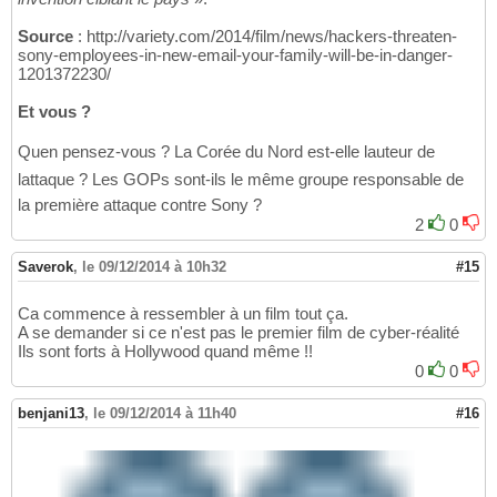
Source
: http://variety.com/2014/film/news/hackers-threaten-
sony-employees-in-new-email-your-family-will-be-in-danger-
1201372230/
Et vous ?
Quen pensez-vous ? La Corée du Nord est-elle lauteur de
lattaque ? Les GOPs sont-ils le même groupe responsable de
la première attaque contre Sony ?
2
0
Saverok
,
le 09/12/2014 à 10h32
#15
Ca commence à ressembler à un film tout ça.
A se demander si ce n'est pas le premier film de cyber-réalité
Ils sont forts à Hollywood quand même !!
0
0
benjani13
,
le 09/12/2014 à 11h40
#16