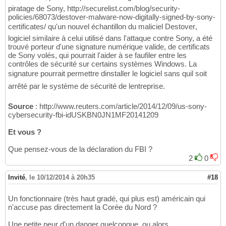
piratage de Sony, http://securelist.com/blog/security-
policies/68073/destover-malware-now-digitally-signed-by-sony-
certificates/ qu'un nouvel échantillon du maliciel Destover,
logiciel similaire à celui utilisé dans l'attaque contre Sony, a été
trouvé porteur d'une signature numérique valide, de certificats
de Sony volés, qui pourrait l'aider à se faufiler entre les
contrôles de sécurité sur certains systèmes Windows. La
signature pourrait permettre dinstaller le logiciel sans quil soit
arrêté par le système de sécurité de lentreprise.
Source
: http://www.reuters.com/article/2014/12/09/us-sony-
cybersecurity-fbi-idUSKBN0JN1MF20141209
Et vous ?
Que pensez-vous de la déclaration du FBI ?
2
0
Invité
,
le 10/12/2014 à 20h35
#18
Un fonctionnaire (très haut gradé, qui plus est) américain qui
n'accuse pas directement la Corée du Nord ?
Une petite peur d'un danger quelconque, ou alors