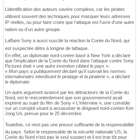
Lidentification des auteurs savère complexe, car les pirates
utilisent souvent des techniques pour masquer leurs adresses
IP réelles, ou pour faire croire que l'attaque est l'uvre d'une autre
nation ou d'un autre groupe.
Laffaire Sony a aussi suscité la réaction la Corée du Nord, qui
est suspectée dêtre à lorigine de lattaque.
En effet, un diplomate nord-coréen basé à New York a déclaré
que l'implication de la Corée du Nord dans l'attaque contre Sony
Pictures était «
une autre invention ciblant le pays
».
«
Mon pays a publiquement déclaré qu'il suivrait les normes
internationales interdisant le piratage et la piraterie
», a déclaré
le diplomate.
Un autre argument avancé par les détracteurs de la Corée du
Nord, est le mécontentement que son gouvernement avait
exprimé au sujet du film de Sony « L'Interview », une comédie
sur un complot visant à assassiner le dirigeant nord-coréen Kim
Jong Un, prévue pour le 25 décembre.
Toutefois, ce nest pas une preuve suffisante de la responsabilité
du pays. Selon le responsable de la sécurité nationale US, la
Corée du Nord n'est pas le seul suspect et il est trop tôt pour