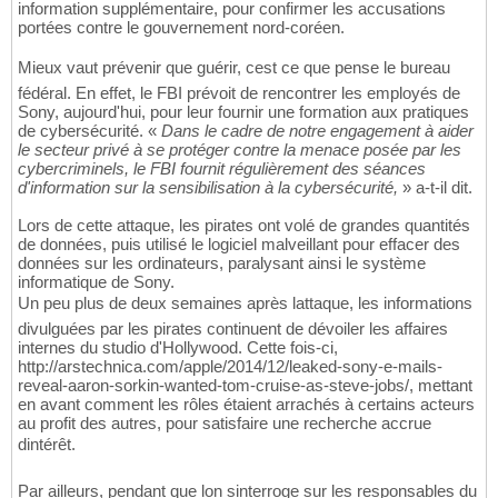
information supplémentaire, pour confirmer les accusations
portées contre le gouvernement nord-coréen.
Mieux vaut prévenir que guérir, cest ce que pense le bureau
fédéral. En effet, le FBI prévoit de rencontrer les employés de
Sony, aujourd'hui, pour leur fournir une formation aux pratiques
de cybersécurité. «
Dans le cadre de notre engagement à aider
le secteur privé à se protéger contre la menace posée par les
cybercriminels, le FBI fournit régulièrement des séances
d'information sur la sensibilisation à la cybersécurité,
» a-t-il dit.
Lors de cette attaque, les pirates ont volé de grandes quantités
de données, puis utilisé le logiciel malveillant pour effacer des
données sur les ordinateurs, paralysant ainsi le système
informatique de Sony.
Un peu plus de deux semaines après lattaque, les informations
divulguées par les pirates continuent de dévoiler les affaires
internes du studio d'Hollywood. Cette fois-ci,
http://arstechnica.com/apple/2014/12/leaked-sony-e-mails-
reveal-aaron-sorkin-wanted-tom-cruise-as-steve-jobs/, mettant
en avant comment les rôles étaient arrachés à certains acteurs
au profit des autres, pour satisfaire une recherche accrue
dintérêt.
Par ailleurs, pendant que lon sinterroge sur les responsables du