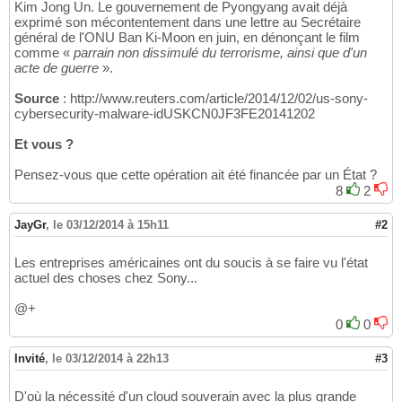
Kim Jong Un. Le gouvernement de Pyongyang avait déjà
exprimé son mécontentement dans une lettre au Secrétaire
général de l'ONU Ban Ki-Moon en juin, en dénonçant le film
comme «
parrain non dissimulé du terrorisme, ainsi que d'un
acte de guerre
».
Source
: http://www.reuters.com/article/2014/12/02/us-sony-
cybersecurity-malware-idUSKCN0JF3FE20141202
Et vous ?
Pensez-vous que cette opération ait été financée par un État ?
8
2
JayGr
,
le 03/12/2014 à 15h11
#2
Les entreprises américaines ont du soucis à se faire vu l'état
actuel des choses chez Sony...
@+
0
0
Invité
,
le 03/12/2014 à 22h13
#3
D'où la nécessité d'un cloud souverain avec la plus grande