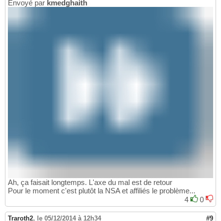
Envoyé par
kmedghaith
Ah, ça faisait longtemps. L'axe du mal est de retour
Pour le moment c'est plutôt la NSA et affiliés le problème...
4
0
Traroth2
,
le 05/12/2014 à 12h34
#9