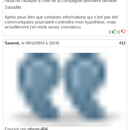
rattache l'attaque a celle de la compagnie pétrolière dArabie
Saoudite.
Après peux être que certaines informations qui n'ont pas été
communiquées pourraient contredire mon hypothèse, mais
actuellement j'en reste assez convaincu.
0
0
Saverok
,
le 08/12/2014 à 12h16
#13
Envoyé par
ghost-404