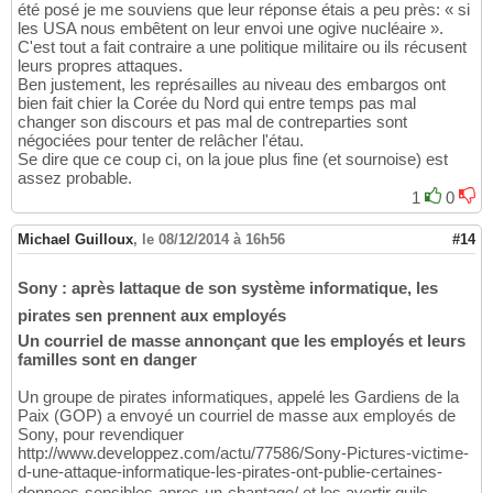
été posé je me souviens que leur réponse étais a peu près: « si
les USA nous embêtent on leur envoi une ogive nucléaire ».
C'est tout a fait contraire a une politique militaire ou ils récusent
leurs propres attaques.
Ben justement, les représailles au niveau des embargos ont
bien fait chier la Corée du Nord qui entre temps pas mal
changer son discours et pas mal de contreparties sont
négociées pour tenter de relâcher l'étau.
Se dire que ce coup ci, on la joue plus fine (et sournoise) est
assez probable.
1
0
Michael Guilloux
,
le 08/12/2014 à 16h56
#14
Sony : après lattaque de son système informatique, les
pirates sen prennent aux employés
Un courriel de masse annonçant que les employés et leurs
familles sont en danger
Un groupe de pirates informatiques, appelé les Gardiens de la
Paix (GOP) a envoyé un courriel de masse aux employés de
Sony, pour revendiquer
http://www.developpez.com/actu/77586/Sony-Pictures-victime-
d-une-attaque-informatique-les-pirates-ont-publie-certaines-
donnees-sensibles-apres-un-chantage/ et les avertir quils