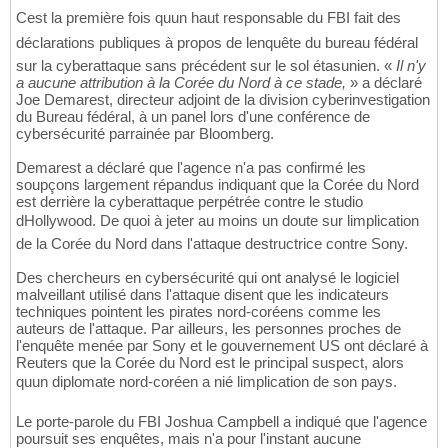
Cest la première fois quun haut responsable du FBI fait des
déclarations publiques à propos de lenquête du bureau fédéral
sur la cyberattaque sans précédent sur le sol étasunien. «
Il n'y
a aucune attribution à la Corée du Nord à ce stade,
» a déclaré
Joe Demarest, directeur adjoint de la division cyberinvestigation
du Bureau fédéral, à un panel lors d'une conférence de
cybersécurité parrainée par Bloomberg.
Demarest a déclaré que l'agence n'a pas confirmé les
soupçons largement répandus indiquant que la Corée du Nord
est derrière la cyberattaque perpétrée contre le studio
dHollywood. De quoi à jeter au moins un doute sur limplication
de la Corée du Nord dans l'attaque destructrice contre Sony.
Des chercheurs en cybersécurité qui ont analysé le logiciel
malveillant utilisé dans l'attaque disent que les indicateurs
techniques pointent les pirates nord-coréens comme les
auteurs de l'attaque. Par ailleurs, les personnes proches de
l'enquête menée par Sony et le gouvernement US ont déclaré à
Reuters que la Corée du Nord est le principal suspect, alors
quun diplomate nord-coréen a nié limplication de son pays.
Le porte-parole du FBI Joshua Campbell a indiqué que l'agence
poursuit ses enquêtes, mais n'a pour l'instant aucune