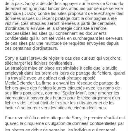
de la paix. Sony a décidé de s'appuyer sur le service Cloud du
détaillant en ligne pour lancer des attaques par déni de service
distribué (DDoS) contre les sites proposant de télécharger des
données issues du récent piratage dont la compagnie a été
victime. Ces attaques seront menées à partir de centaines
d'ordinateurs en Asie, et la stratégie consiste à rendre
inaccessibles les sites qui contiennent les documents
confidentiels qui lui ont été volés en surchargeant les serveurs
de ces sites par une multitude de requêtes envoyées depuis
ces centaines d'ordinateurs.
Sony a aussi prévu de régler le cas des curieux qui voudront
télécharger les fichiers confidentiels.
La stratégie mise en place est similaire à celle que le studio
employait dans les premiers jours de partage de fichiers, quand
il a travaillé avec un cabinet anti-piratage appelé
MediaDefender. La firme a envahi les réseaux de partage de
fichiers avec des fichiers leurres étiquetés avec les noms de
ses films populaires, comme "Spider-Man", pour amener les
internautes à passer des heures pour le téléchargement d'un
fichier vide. Le but était de frustrer les utilisateurs et de les
inciter à se tourner vers les sites de cinéma légitimes.
Pour revenir à la contre-attaque de Sony, le premier résultat est
quavec la cinquième divulgation de données confidentielles par
les pirates en début de semaine, les individus qui ont tenté