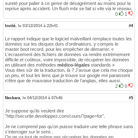
sureté pour palier à ce genre de désagrément au moins pour la
reprise après accident. Un flush mbr se fait si vite via le réseau.
0
1
Invité
,
le 03/12/2014 à 22h41
#4
Le rapport indique que le logiciel malveillant remplace toutes les
données sur les disques durs d'ordinateurs, y compris le
master boot record, pour les empêcher de démarrer. «
L'écrasement des fichiers de données va rendre extrêmement
difficile et coûteux, voire impossible, de récupérer les données
en utilisant des méthodes
médico-légales
standards »
Vous êtes sûr de la traduction, là ? J'avoue que cela me choque
un peu, et tout les liens que je trouve sur google me paraissent
n'être que de mauvaise traduction de l'anglais, elles aussi.
2
0
Neckara
,
le 04/12/2014 à 07h46
#5
Je suppose qu'ils veulent dire
"http://securite.developpez.com/cours/?page=for".
Je ne comprend pas qu'on puisse traduire une telle phrase sans
s'interroger sur le sens .
On ne va tout de même pas récupérer les données en