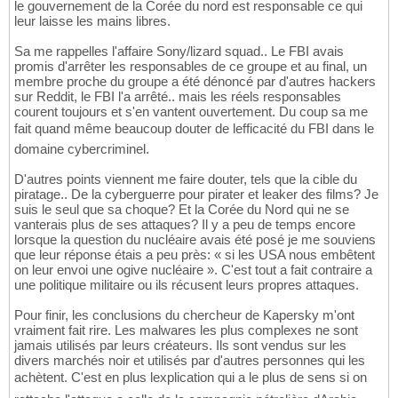
le gouvernement de la Corée du nord est responsable ce qui
leur laisse les mains libres.
Sa me rappelles l'affaire Sony/lizard squad.. Le FBI avais
promis d'arrêter les responsables de ce groupe et au final, un
membre proche du groupe a été dénoncé par d'autres hackers
sur Reddit, le FBI l'a arrêté.. mais les réels responsables
courent toujours et s'en vantent ouvertement. Du coup sa me
fait quand même beaucoup douter de lefficacité du FBI dans le
domaine cybercriminel.
D'autres points viennent me faire douter, tels que la cible du
piratage.. De la cyberguerre pour pirater et leaker des films? Je
suis le seul que sa choque? Et la Corée du Nord qui ne se
vanterais plus de ses attaques? Il y a peu de temps encore
lorsque la question du nucléaire avais été posé je me souviens
que leur réponse étais a peu près: « si les USA nous embêtent
on leur envoi une ogive nucléaire ». C'est tout a fait contraire a
une politique militaire ou ils récusent leurs propres attaques.
Pour finir, les conclusions du chercheur de Kapersky m'ont
vraiment fait rire. Les malwares les plus complexes ne sont
jamais utilisés par leurs créateurs. Ils sont vendus sur les
divers marchés noir et utilisés par d'autres personnes qui les
achètent. C'est en plus lexplication qui a le plus de sens si on