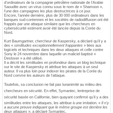
d'ordinateurs de la compagnie pétrolière nationale de l'Arabie
Saoudite avec un virus connu sous le nom de « Shamoon »,
l'une des campagnes les plus destructrices à ce jour.
Encore, l'année dernière, plus de 30 000 ordinateurs dans les
banques sud-coréennes et les sociétés de radiodiffusion ont été
frappés par une attaque similaire que les chercheurs en
cybersécurité estiment avoir été lancée depuis la Corée du
Nord.
Kurt Baumgartner, chercheur de Kaspersky, a déclaré qu'il y a
des «
similitudes exceptionnellement frappantes
» liées aux
logiciels et techniques dans les deux attaques et celle contre
Sony le 24 novembre dans laquelle un maliciel baptisé «
Destover » a été utilisé.
Il a décrit les similitudes en profondeur dans un blog technique
sur le site de Kaspersky et attribue les attaques à un seul
auteur. Il va plus loin pour indexer les pirates de la Corée du
Nord comme les auteurs de l'attaque.
Toutefois, sa conclusion ne fait pas lunanimité au milieu des
chercheurs en sécurité. En effet, Symantec, lentreprise de
sécurité basée en Californie, bien quayant confirmé qu'il y a des
similitudes entre les attaques, les attribue à une imitation. «
Il n'y
a aucune preuve indiquant que le même groupe est derrière les
deux attaques
», a déclaré Symantec.