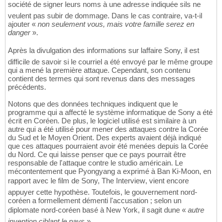
société de signer leurs noms à une adresse indiquée sils ne
veulent pas subir de dommage. Dans le cas contraire, va-t-il
ajouter «
non seulement vous, mais votre famille serez en
danger
».
Après la divulgation des informations sur laffaire Sony, il est
difficile de savoir si le courriel a été envoyé par le même groupe
qui a mené la première attaque. Cependant, son contenu
contient des termes qui sont revenus dans des messages
précédents.
Notons que des données techniques indiquent que le
programme qui a affecté le système informatique de Sony a été
écrit en Coréen. De plus, le logiciel utilisé est similaire à un
autre qui a été utilisé pour mener des attaques contre la Corée
du Sud et le Moyen Orient. Des experts avaient déjà indiqué
que ces attaques pourraient avoir été menées depuis la Corée
du Nord. Ce qui laisse penser que ce pays pourrait être
responsable de l'attaque contre le studio américain. Le
mécontentement que Pyongyang a exprimé à Ban Ki-Moon, en
rapport avec le film de Sony, The Interview, vient encore
appuyer cette hypothèse. Toutefois, le gouvernement nord-
coréen a formellement démenti l'accusation ; selon un
diplomate nord-coréen basé à New York, il sagit dune «
autre
invention ciblant le pays
».