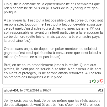
On quitte le domaine de la cybercriminalité et il semblerait que
l'on s'achemine de plus en plus vers de la (cyber)guerre géo-
politique
A ce niveau là, il est tout à fait possible que la corée du nord soit
responsable, tout comme il est tout à fait concevable aussi que
ce soit quelqu'un d'autre (qui a dit les victimes justement?) qui
soit responsable en ayant un intérêt particulier à faire accuser la
corée du nord (cette fois-ci, mais ça pourra être un autre pays
la prochaine fois).
On est dans un jeu de dupes, un poker menteur, ou celui qui
gagnera c'est celui qui réussira à convaincre que c'est lui qui a
raison (même si ce n'est pas le cas)
Bref, on ne saura probablement jamais la réalité. Quant aux
pirates, ils n'ont pas de soucis à se faire. A ce niveau là ils sont
couverts et protégés, ils ne seront jamais retrouvés. Au besoin
on prendra des lampistes à leur place.
1
0
ghost-404
,
le 07/12/2014 à 16h37
#12
Je n'y crois pas du tout. Je pense même que les réels auteurs
de ces attaques doivent êtres très fiers d'eux. Le FBI croit que