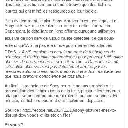
d'accéder aux fichiers torrent nont trouvé que des fichiers
leurres qui ont miné les ressources de leur logiciel.
Bien évidemment, le plan Sony-Amazon n'est pas légal, et ni
Sony ni Amazon ne veulent commenter cette information.
Cependant, le détaillant en ligne affirme quaucune utilisation
abusive de son service Cloud na été détectée, ce qui sous-
entend quAWS na pas été utilisé pour mener des attaques
DDoS. «
AWS emploie un certain nombre de techniques de
détection et d'atténuation automatisées pour prévenir l'utilisation
abusive de nos services
», selon Amazon. «
Dans les cas où
l'utilisation abusive n'est pas détectée et arrêtée par les
mesures automatisées, nous menons une action manuelle dès
que nous prenons conscience de tout abus.
»
Au final, la technique de Sony pourrait ne pas empêcher la
propagation des fichiers issus de la fuite, puisque les serveurs
attaqués seront temporairement ralentis ou hors services. Et
ensuite, les fichiers pourront être facilement déplacés.
Source
: http://recode.net/2014/12/10/sony-pictures-tries-to-
disrupt-downloads-of-its-stolen-files/
Et vous ?