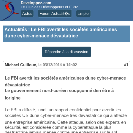
Developpez.com
Le Club des Développeurs et IT Pro
Actus
Forum Actualit�s
Emploi
Actualités
:
Le FBI avertit les sociétés américaines
dune cyber-menace dévastatrice
Répondre à la discussion
Michael Guilloux
,
le 03/12/2014 à 14h02
#1
Le FBI avertit les sociétés américaines dune cyber-menace
dévastatrice
Le gouvernement nord-coréen soupçonné den être à
lorigine
Le FBI a diffusé, lundi, un rapport confidentiel pour avertir les
sociétés US dune cyber-menace très dévastatrice qui a affecté
une entreprise américaine. Cette attaque, selon des experts en
sécurité, est considérée comme la cyberattaque la plus
destructrice jamais menée contre une entreprise sur le sol