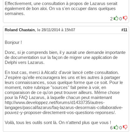
Effectivement, une consultation à propos de Lazarus serait
également de bon aloi. On va s'en occuper dans quelques
semaines.
2
0
Roland Chastain
,
le 28/11/2014 à 15h07
#11
Bonjour !
Donc, si je comprends bien, il y aurait une demande importante
de documentation sur la façon de migrer une application de
Delphi vers Lazarus.
En tout cas, merci à Alcatîz d'avoir lancé cette consultation.
J'espère qu'elle encouragera les uns et les autres à partager
leurs connaissances, sous quelque forme que ce soit. Pour le
moment, notre rubrique "sources" fait peine à voir, en
comparaison de ce qu'on peut trouver ailleurs. Même chose
pour la FAQ Lazarus, à laquelle chacun peut maintenant
http://www.developpez.net/forums/d1433735/autres-
langages/pascal/lazarus/faq-lazarus-desormais-collaborative-
pouvez-y-proposer-directement-vos-questions-reponses/.
Voilà, tous les outils sont là. On n'attend plus que vous !
6
0