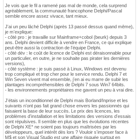
Je vois que le fil a ramené pas mal de monde, cela surprend
agréablement, la communauté francophone Delphi/Pascal
semble encore assez vivace, tant mieux.
J'ai un peu lâché Delphi (après 13 passé dessus quand même),
je m'explique:
- côté pro : je travaille sur Mainframe+cobol (beurk) depuis 3
ans. Delphi devient difficile à vendre en France, ce qui explique
peut-être aussi la contraction de l'équipe Delphi.
- côté dév : le coût de licence de Delphi est déraisonnable pour
un particulier, en outre, je ne souhaite pas pirater les dernières
versions),
- côté système : je suis passé à Linux, Windows est devenu
trop compliqué et trop cher pour le service rendu. Delphi 7 et
Win Seven vivent mal ensemble, j'en ai eu marre de subir les
plantages incompréhensibles de Delphi 7 sous Win7 64bits.
- les environnements propriétaires me gavent un peu à vrai dire.
J'étais un inconditionnel de Delphi mais Borland/Inprise et les
suivants n'ont pas fait grand chose envers les passionnés qui
faisaient la base de leur succès. Le prix des licences, les
problèmes d'installation et les limitations des versions d'essais
sont répulsives. Il semble en plus que les évolutions récentes
de Delphi XE* ne soient pas toujours maîtrisées par les
développeurs, quel intérêt dès lors ? Vouloir s'imposer face à
M$ et son Visual Studio est une affaire risquée surtout en