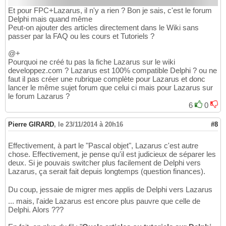
Et pour FPC+Lazarus, il n'y a rien ? Bon je sais, c'est le forum
Delphi mais quand même
Peut-on ajouter des articles directement dans le Wiki sans
passer par la FAQ ou les cours et Tutoriels ?
@+
Pourquoi ne créé tu pas la fiche Lazarus sur le wiki
developpez.com ? Lazarus est 100% compatible Delphi ? ou ne
faut il pas créer une rubrique complète pour Lazarus et donc
lancer le même sujet forum que celui ci mais pour Lazarus sur
le forum Lazarus ?
6
0
Pierre GIRARD
,
le 23/11/2014 à 20h16
#8
Effectivement, à part le "Pascal objet", Lazarus c'est autre
chose. Effectivement, je pense qu'il est judicieux de séparer les
deux. Si je pouvais switcher plus facilement de Delphi vers
Lazarus, ça serait fait depuis longtemps (question finances).
Du coup, jessaie de migrer mes applis de Delphi vers Lazarus
... mais, l'aide Lazarus est encore plus pauvre que celle de
Delphi. Alors ???