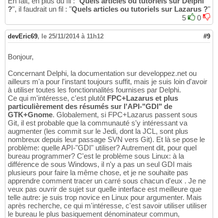
En fait, en plus du fil : "
Quels articles ou tutoriels sur Delphi
?
", il faudrait un fil : "
Quels articles ou tutoriels sur Lazarus ?
"
5
0
devEric69
,
le 25/11/2014 à 11h12
#9
Bonjour,
Concernant Delphi, la documentation sur developpez.net ou
ailleurs m'a pour l'instant toujours suffit, mais je suis loin d'avoir
à utiliser toutes les fonctionnalités fournises par Delphi.
Ce qui m'intéresse, c'est plutôt
FPC+Lazarus et plus
particulièrement des résumés sur l'API-"GDI" de
GTK+Gnome
. Globalement, si FPC+Lazarus passent sous
Git, il est probable que la communauté s'y intéressant va
augmenter (les commit sur le Jedi, dont la JCL, sont plus
nombreux depuis leur passage SVN vers Git). Et là se pose le
problème: quelle API-"GDI" utiliser? Autrement dit, pour quel
bureau programmer? C'est le problème sous Linux: à la
différence de sous Windows, il n'y a pas un seul GDI mais
plusieurs pour faire la même chose, et je ne souhaite pas
apprendre comment tracer un carré sous chacun d'eux . Je ne
veux pas ouvrir de sujet sur quelle interface est meilleure que
telle autre: je suis trop novice en Linux pour argumenter. Mais
après recherche, ce qui m'intéresse, c'est savoir utiliser utiliser
le bureau le plus basiquement dénominateur commun,