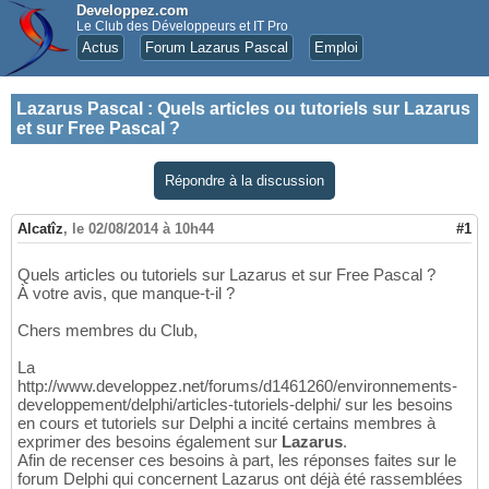
Developpez.com
Le Club des Développeurs et IT Pro
Actus
Forum Lazarus Pascal
Emploi
Lazarus Pascal
:
Quels articles ou tutoriels sur Lazarus
et sur Free Pascal ?
Répondre à la discussion
Alcatîz
,
le 02/08/2014 à 10h44
#1
Quels articles ou tutoriels sur Lazarus et sur Free Pascal ?
À votre avis, que manque-t-il ?
Chers membres du Club,
La
http://www.developpez.net/forums/d1461260/environnements-
developpement/delphi/articles-tutoriels-delphi/ sur les besoins
en cours et tutoriels sur Delphi a incité certains membres à
exprimer des besoins également sur
Lazarus
.
Afin de recenser ces besoins à part, les réponses faites sur le
forum Delphi qui concernent Lazarus ont déjà été rassemblées