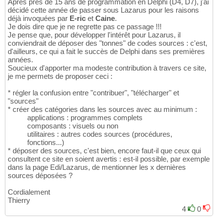
Après près de 15 ans de programmation en Delphi (D4, D7), j'ai
décidé cette année de passer sous Lazarus pour les raisons
déjà invoquées par
E-ric
et
Caine
.
Je dois dire que je ne regrette pas ce passage !!!
Je pense que, pour développer l'intérêt pour Lazarus, il
conviendrait de déposer des "tonnes" de codes sources : c'est,
d'ailleurs, ce qui a fait le succès de Delphi dans ses premières
années.
Soucieux d'apporter ma modeste contribution à travers ce site,
je me permets de proposer ceci :
* régler la confusion entre "contribuer", "télécharger" et
"sources"
* créer des catégories dans les sources avec au minimum :
applications : programmes complets
composants : visuels ou non
utilitaires : autres codes sources (procédures,
fonctions...)
* déposer des sources, c'est bien, encore faut-il que ceux qui
consultent ce site en soient avertis : est-il possible, par exemple
dans la page Edi/Lazarus, de mentionner les x dernières
sources déposées ?
Cordialement
Thierry
4
0