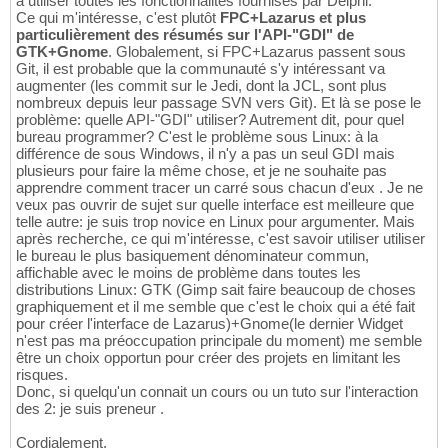
à utiliser toutes les fonctionnalités fournises par Delphi.
Ce qui m'intéresse, c'est plutôt
FPC+Lazarus et plus
particulièrement des résumés sur l'API-"GDI" de
GTK+Gnome
. Globalement, si FPC+Lazarus passent sous
Git, il est probable que la communauté s'y intéressant va
augmenter (les commit sur le Jedi, dont la JCL, sont plus
nombreux depuis leur passage SVN vers Git). Et là se pose le
problème: quelle API-"GDI" utiliser? Autrement dit, pour quel
bureau programmer? C'est le problème sous Linux: à la
différence de sous Windows, il n'y a pas un seul GDI mais
plusieurs pour faire la même chose, et je ne souhaite pas
apprendre comment tracer un carré sous chacun d'eux . Je ne
veux pas ouvrir de sujet sur quelle interface est meilleure que
telle autre: je suis trop novice en Linux pour argumenter. Mais
après recherche, ce qui m'intéresse, c'est savoir utiliser utiliser
le bureau le plus basiquement dénominateur commun,
affichable avec le moins de problème dans toutes les
distributions Linux: GTK (Gimp sait faire beaucoup de choses
graphiquement et il me semble que c'est le choix qui a été fait
pour créer l'interface de Lazarus)+Gnome(le dernier Widget
n'est pas ma préoccupation principale du moment) me semble
être un choix opportun pour créer des projets en limitant les
risques.
Donc, si quelqu'un connait un cours ou un tuto sur l'interaction
des 2: je suis preneur .
Cordialement.