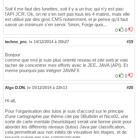
Soit il me faut des lunettes, soit il y a un truc qui n'y est pas:
l'API JCR. Ok, on ne s'en sert pas tous les 4 matins, mais elle
est utilisé par des gros CMS notamment, et je pense qu'il faut
savoir un minimum s'en servir. Sinon, Forge quoi...
0
0
techno_pro
,
le 14/12/2014 à 20h27
#19
Bonjour
comme que moi je suis plus orienté reseau et site web je vais
tacher de concentrer mes efforts avec le JEE, JAVA (API). Et
meme pourquoi pas intégrer JAVAFX
0
0
Algo D.DN
,
le 15/12/2014 à 22h13
#20
Hi all,
Pour l'organisation des tutos je suis d'accord sur le principe
d'une cartographie par thème cité par 0Buttelin et Nico02, une
sorte de carte mentale (heuristique) serait une bonne piste pour
aborder les différents niveaux (tutos) Java par classification,
cela permettrait aux non initiés de visualiser les étapes, et de
pouvoir suivre par sas communicants.