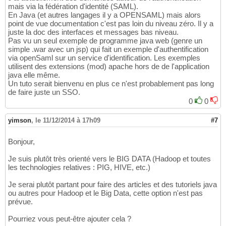
mais via la fédération d'identité (SAML).
En Java (et autres langages il y a OPENSAML) mais alors
point de vue documentation c'est pas loin du niveau zéro. Il y a
juste la doc des interfaces et messages bas niveau.
Pas vu un seul exemple de programme java web (genre un
simple .war avec un jsp) qui fait un exemple d'authentification
via openSaml sur un service d'identification. Les exemples
utilisent des extensions (mod) apache hors de de l'application
java elle même.
Un tuto serait bienvenu en plus ce n'est probablement pas long
de faire juste un SSO.
0
0
yimson
,
le 11/12/2014 à 17h09
#7
Bonjour,
Je suis plutôt très orienté vers le BIG DATA (Hadoop et toutes
les technologies relatives : PIG, HIVE, etc.)
Je serai plutôt partant pour faire des articles et des tutoriels java
ou autres pour Hadoop et le Big Data, cette option n'est pas
prévue.
Pourriez vous peut-être ajouter cela ?