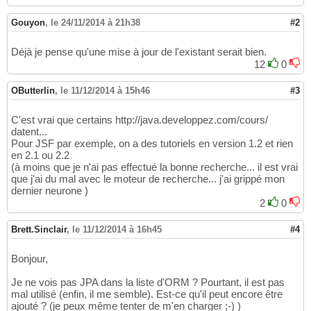
Gouyon
,
le 24/11/2014 à 21h38
#2
Déjà je pense qu'une mise à jour de l'existant serait bien.
12
0
OButterlin
,
le 11/12/2014 à 15h46
#3
C'est vrai que certains http://java.developpez.com/cours/
datent...
Pour JSF par exemple, on a des tutoriels en version 1.2 et rien
en 2.1 ou 2.2
(à moins que je n'ai pas effectué la bonne recherche... il est vrai
que j'ai du mal avec le moteur de recherche... j'ai grippé mon
dernier neurone )
2
0
Brett.Sinclair
,
le 11/12/2014 à 16h45
#4
Bonjour,
Je ne vois pas JPA dans la liste d'ORM ? Pourtant, il est pas
mal utilisé (enfin, il me semble). Est-ce qu'il peut encore être
ajouté ? (je peux même tenter de m'en charger ;-) )