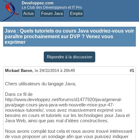
Developpez.com
Le Club des Développeurs et IT Pro
Actus
Forum Java
Emploi
Java
:
Quels tutoriels ou cours Java voudriez-vous voir
paraître prochainement sur DVP ? Venez vous
exprimer
Répondre à la discussion
Mickael Baron
,
le 24/11/2014 à 20h49
#1
Chers utilisateurs du langage Java,
Dans ce fil de
http://www.developpez.net/forums/d1477920/java/general-
java/page-cours-java-java-web-nouvelle-mise-jour-47-
nouveaux-tutoriels/, vous avez massivement exprimé vos
besoins en cours et tutoriels sur les technologies pour Java et
Java Web, ainsi que pas mal d'idées constructives.
Nous avons compilé tout cela et nous avons trouvé intéressant
de vous proposer un sondage afin que vous puissiez indiquer