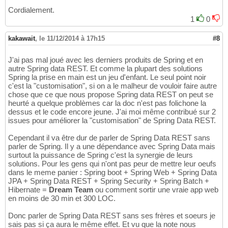
Cordialement.
1
0
kakawait
,
le 11/12/2014 à 17h15
#8
J'ai pas mal joué avec les derniers produits de Spring et en
autre Spring data REST. Et comme la plupart des solutions
Spring la prise en main est un jeu d'enfant. Le seul point noir
c'est la "customisation", si on a le malheur de vouloir faire autre
chose que ce que nous propose Spring data REST on peut se
heurté a quelque problèmes car la doc n'est pas folichone la
dessus et le code encore jeune. J'ai moi même contribué sur 2
issues pour améliorer la "customisation" de Spring Data REST.
Cependant il va être dur de parler de Spring Data REST sans
parler de Spring. Il y a une dépendance avec Spring Data mais
surtout la puissance de Spring c'est la synergie de leurs
solutions. Pour les gens qui n'ont pas peur de mettre leur oeufs
dans le meme panier : Spring boot + Spring Web + Spring Data
JPA + Spring Data REST + Spring Security + Spring Batch +
Hibernate =
Dream Team
ou comment sortir une vraie app web
en moins de 30 min et 300 LOC.
Donc parler de Spring Data REST sans ses frères et soeurs je
sais pas si ça aura le même effet. Et vu que la note nous