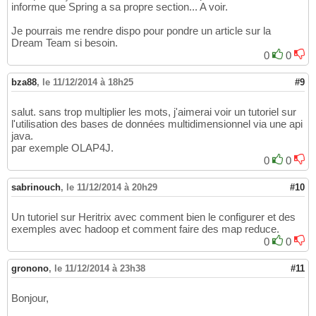
informe que Spring a sa propre section... A voir.
Je pourrais me rendre dispo pour pondre un article sur la
Dream Team si besoin.
0
0
bza88
,
le 11/12/2014 à 18h25
#9
salut. sans trop multiplier les mots, j'aimerai voir un tutoriel sur
l'utilisation des bases de données multidimensionnel via une api
java.
par exemple OLAP4J.
0
0
sabrinouch
,
le 11/12/2014 à 20h29
#10
Un tutoriel sur Heritrix avec comment bien le configurer et des
exemples avec hadoop et comment faire des map reduce.
0
0
gronono
,
le 11/12/2014 à 23h38
#11
Bonjour,