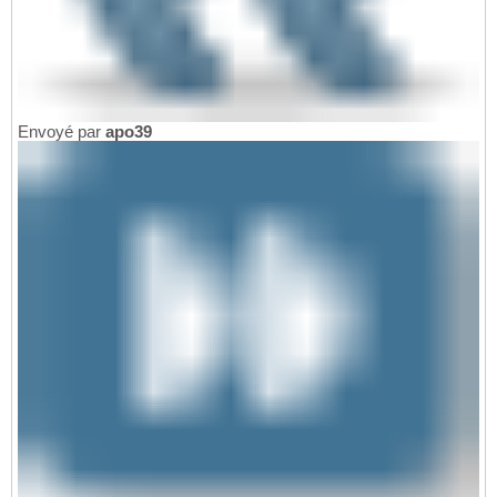
Envoyé par
apo39