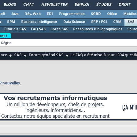
BLOGS
CHAT
NEWSLETTER
EMPLOI
ÉTUDES
DROIT
oft
Java
Dév. Web
EDI
Programmation
SGBD
Office
Mobiles
a
BPM
Business Intelligence
Data Science
ERP / PGI
CRM
SAS
Tutoriels SAS
FAQ SAS
Livres SAS
Ressources Bibliographiques
Sourc
ent !
Règles
ence
SAS
Forum général SAS
La FAQ a été mise-à-jour : 304 quest
9 nouvelles.