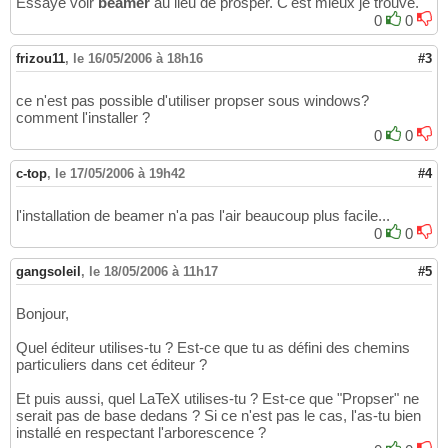
Essaye voir
beamer
au lieu de prosper. C'est mieux je trouve.
0
0
frizou11
,
le 16/05/2006 à 18h16
#3
ce n'est pas possible d'utiliser propser sous windows?
comment l'installer ?
0
0
c-top
,
le 17/05/2006 à 19h42
#4
l'installation de beamer n'a pas l'air beaucoup plus facile...
0
0
gangsoleil
,
le 18/05/2006 à 11h17
#5
Bonjour,
Quel éditeur utilises-tu ? Est-ce que tu as défini des chemins
particuliers dans cet éditeur ?
Et puis aussi, quel LaTeX utilises-tu ? Est-ce que "Propser" ne
serait pas de base dedans ? Si ce n'est pas le cas, l'as-tu bien
installé en respectant l'arborescence ?