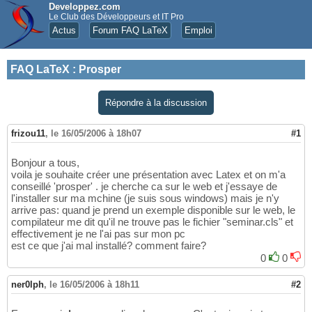
Developpez.com
Le Club des Développeurs et IT Pro
Actus
Forum FAQ LaTeX
Emploi
FAQ LaTeX
:
Prosper
Répondre à la discussion
frizou11
,
le 16/05/2006 à 18h07
#1
Bonjour a tous,
voila je souhaite créer une présentation avec Latex et on m'a
conseillé 'prosper' . je cherche ca sur le web et j'essaye de
l'installer sur ma mchine (je suis sous windows) mais je n'y
arrive pas: quand je prend un exemple disponible sur le web, le
compilateur me dit qu'il ne trouve pas le fichier "seminar.cls" et
effectivement je ne l'ai pas sur mon pc
est ce que j'ai mal installé? comment faire?
0
0
ner0lph
,
le 16/05/2006 à 18h11
#2