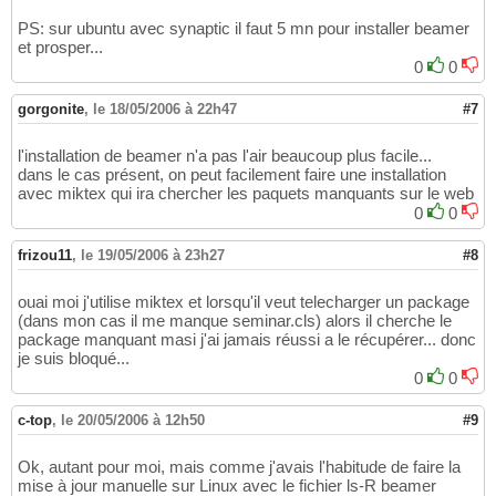
PS: sur ubuntu avec synaptic il faut 5 mn pour installer beamer
et prosper...
0
0
gorgonite
,
le 18/05/2006 à 22h47
#7
l'installation de beamer n'a pas l'air beaucoup plus facile...
dans le cas présent, on peut facilement faire une installation
avec miktex qui ira chercher les paquets manquants sur le web
0
0
frizou11
,
le 19/05/2006 à 23h27
#8
ouai moi j'utilise miktex et lorsqu'il veut telecharger un package
(dans mon cas il me manque seminar.cls) alors il cherche le
package manquant masi j'ai jamais réussi a le récupérer... donc
je suis bloqué...
0
0
c-top
,
le 20/05/2006 à 12h50
#9
Ok, autant pour moi, mais comme j'avais l'habitude de faire la
mise à jour manuelle sur Linux avec le fichier ls-R beamer