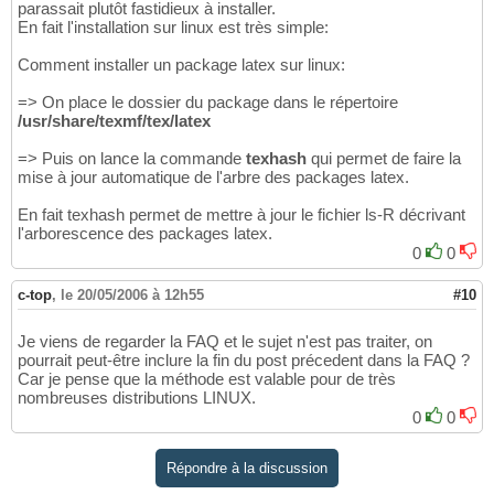
parassait plutôt fastidieux à installer.
En fait l'installation sur linux est très simple:
Comment installer un package latex sur linux:
=> On place le dossier du package dans le répertoire
/usr/share/texmf/tex/latex
=> Puis on lance la commande
texhash
qui permet de faire la
mise à jour automatique de l'arbre des packages latex.
En fait texhash permet de mettre à jour le fichier ls-R décrivant
l'arborescence des packages latex.
0
0
c-top
,
le 20/05/2006 à 12h55
#10
Je viens de regarder la FAQ et le sujet n'est pas traiter, on
pourrait peut-être inclure la fin du post précedent dans la FAQ ?
Car je pense que la méthode est valable pour de très
nombreuses distributions LINUX.
0
0
Répondre à la discussion