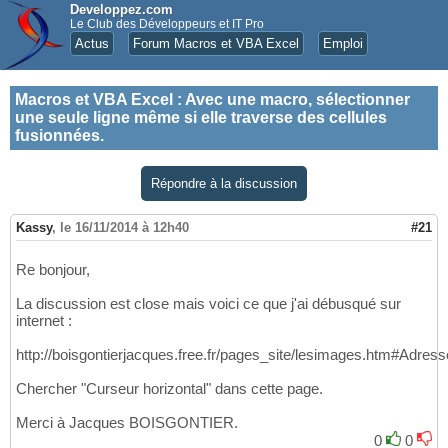
Developpez.com
Le Club des Développeurs et IT Pro
Actus
Forum Macros et VBA Excel
Emploi
Macros et VBA Excel
:
Avec une macro, sélectionner
une seule ligne même si elle traverse des cellules
fusionnées.
Répondre à la discussion
Kassy
,
le 16/11/2014 à 12h40
#21
Re bonjour,
La discussion est close mais voici ce que j'ai débusqué sur
internet :
http://boisgontierjacques.free.fr/pages_site/lesimages.htm#Adres
Chercher "Curseur horizontal" dans cette page.
Merci à Jacques BOISGONTIER.
0
0