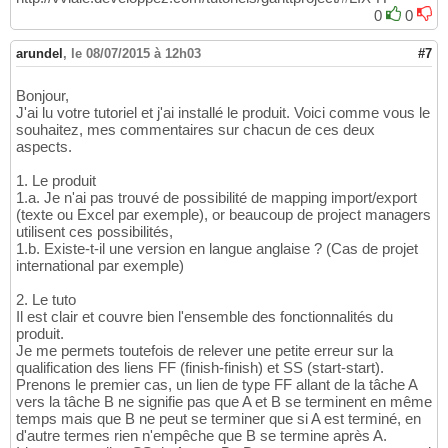
0
0
arundel
,
le 08/07/2015 à 12h03
#7
Bonjour,
J'ai lu votre tutoriel et j'ai installé le produit. Voici comme vous le
souhaitez, mes commentaires sur chacun de ces deux
aspects.
1. Le produit
1.a. Je n'ai pas trouvé de possibilité de mapping import/export
(texte ou Excel par exemple), or beaucoup de project managers
utilisent ces possibilités,
1.b. Existe-t-il une version en langue anglaise ? (Cas de projet
international par exemple)
2. Le tuto
Il est clair et couvre bien l'ensemble des fonctionnalités du
produit.
Je me permets toutefois de relever une petite erreur sur la
qualification des liens FF (finish-finish) et SS (start-start).
Prenons le premier cas, un lien de type FF allant de la tâche A
vers la tâche B ne signifie pas que A et B se terminent en même
temps mais que B ne peut se terminer que si A est terminé, en
d'autre termes rien n'empêche que B se termine après A.