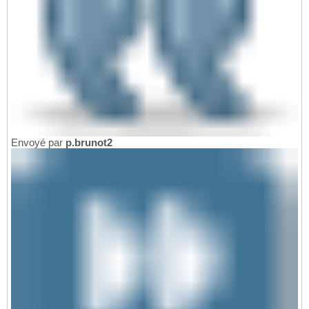
Envoyé par
p.brunot2