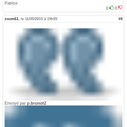
Patrice
0
0
zoom61
,
le 11/05/2015 à 15h55
#4
Envoyé par
p.brunot2