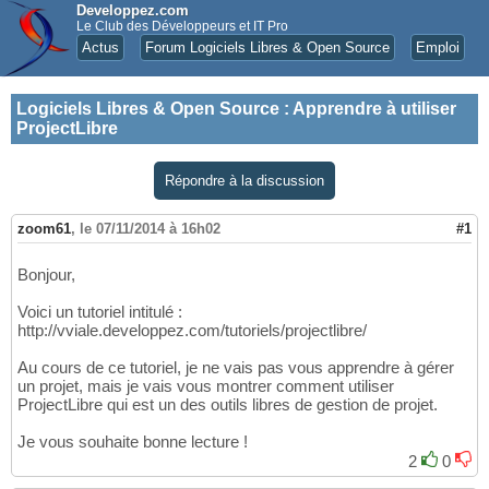
Developpez.com
Le Club des Développeurs et IT Pro
Actus
Forum Logiciels Libres & Open Source
Emploi
Logiciels Libres & Open Source
:
Apprendre à utiliser
ProjectLibre
Répondre à la discussion
zoom61
,
le 07/11/2014 à 16h02
#1
Bonjour,
Voici un tutoriel intitulé :
http://vviale.developpez.com/tutoriels/projectlibre/
Au cours de ce tutoriel, je ne vais pas vous apprendre à gérer
un projet, mais je vais vous montrer comment utiliser
ProjectLibre qui est un des outils libres de gestion de projet.
Je vous souhaite bonne lecture !
2
0