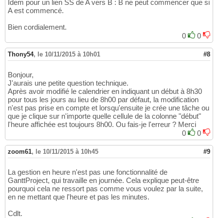
Idem pour un lien SS de A vers B : B ne peut commencer que si
A est commencé.
Bien cordialement.
0
0
Thony54
,
le 10/11/2015 à 10h01
#8
Bonjour,
J'aurais une petite question technique.
Après avoir modifié le calendrier en indiquant un début à 8h30
pour tous les jours au lieu de 8h00 par défaut, la modification
n'est pas prise en compte et lorsqu'ensuite je crée une tâche ou
que je clique sur n'importe quelle cellule de la colonne "début"
l'heure affichée est toujours 8h00. Ou fais-je l'erreur ? Merci
0
0
zoom61
,
le 10/11/2015 à 10h45
#9
La gestion en heure n'est pas une fonctionnalité de
GanttProject, qui travaille en journée. Cela explique peut-être
pourquoi cela ne ressort pas comme vous voulez par la suite,
en ne mettant que l'heure et pas les minutes.
Cdlt.