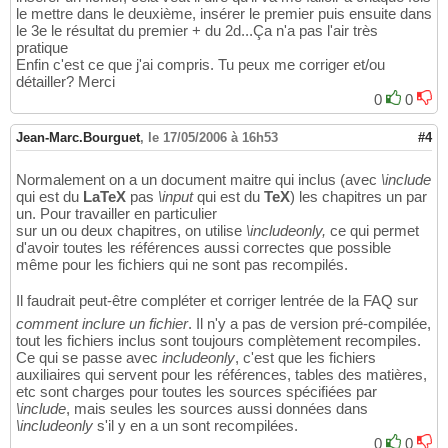
le mettre dans le deuxième, insérer le premier puis ensuite dans
le 3e le résultat du premier + du 2d...Ça n'a pas l'air très
pratique
Enfin c'est ce que j'ai compris. Tu peux me corriger et/ou
détailler? Merci
0
0
Jean-Marc.Bourguet
,
le 17/05/2006 à 16h53
#4
Normalement on a un document maitre qui inclus (avec
\include
qui est du
LaTeX
pas
\input
qui est du
TeX
) les chapitres un par
un. Pour travailler en particulier
sur un ou deux chapitres, on utilise
\includeonly,
ce qui permet
d'avoir toutes les références aussi correctes que possible
même pour les fichiers qui ne sont pas recompilés.
Il faudrait peut-être compléter et corriger lentrée de la FAQ sur
comment inclure un fichier
. Il n'y a pas de version pré-compilée,
tout les fichiers inclus sont toujours complètement recompiles.
Ce qui se passe avec
includeonly
, c'est que les fichiers
auxiliaires qui servent pour les références, tables des matières,
etc sont charges pour toutes les sources spécifiées par
\include
, mais seules les sources aussi données dans
\includeonly
s'il y en a un sont recompilées.
0
0