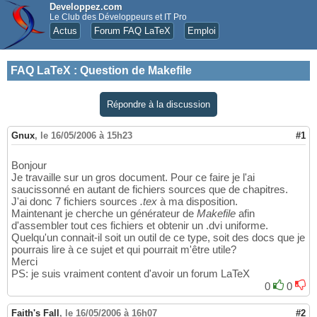
Developpez.com
Le Club des Développeurs et IT Pro
Actus
Forum FAQ LaTeX
Emploi
FAQ LaTeX
:
Question de Makefile
Répondre à la discussion
Gnux
,
le 16/05/2006 à 15h23
#1
Bonjour
Je travaille sur un gros document. Pour ce faire je l'ai
saucissonné en autant de fichiers sources que de chapitres.
J'ai donc 7 fichiers sources
.tex
à ma disposition.
Maintenant je cherche un générateur de
Makefile
afin
d'assembler tout ces fichiers et obtenir un .dvi uniforme.
Quelqu'un connait-il soit un outil de ce type, soit des docs que je
pourrais lire à ce sujet et qui pourrait m'être utile?
Merci
PS: je suis vraiment content d'avoir un forum LaTeX
0
0
Faith's Fall
,
le 16/05/2006 à 16h07
#2