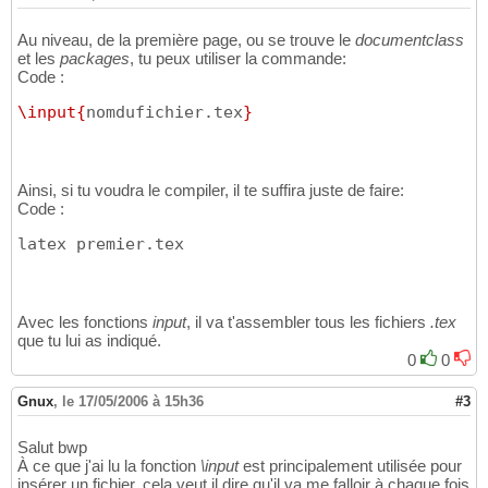
Au niveau, de la première page, ou se trouve le
documentclass
et les
packages
, tu peux utiliser la commande:
Code :
\input
{
nomdufichier.tex
}
Ainsi, si tu voudra le compiler, il te suffira juste de faire:
Code :
latex premier.tex
Avec les fonctions
input
, il va t'assembler tous les fichiers
.tex
que tu lui as indiqué.
0
0
Gnux
,
le 17/05/2006 à 15h36
#3
Salut bwp
À ce que j'ai lu la fonction
\input
est principalement utilisée pour
insérer un fichier, cela veut il dire qu'il va me falloir à chaque fois