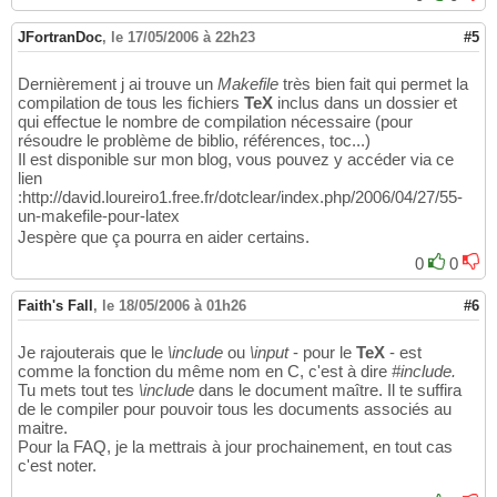
JFortranDoc
,
le 17/05/2006 à 22h23
#5
Dernièrement j ai trouve un
Makefile
très bien fait qui permet la
compilation de tous les fichiers
TeX
inclus dans un dossier et
qui effectue le nombre de compilation nécessaire (pour
résoudre le problème de biblio, références, toc...)
Il est disponible sur mon blog, vous pouvez y accéder via ce
lien
:http://david.loureiro1.free.fr/dotclear/index.php/2006/04/27/55-
un-makefile-pour-latex
Jespère que ça pourra en aider certains.
0
0
Faith's Fall
,
le 18/05/2006 à 01h26
#6
Je rajouterais que le
\include
ou
\input
- pour le
TeX
- est
comme la fonction du même nom en C, c'est à dire
#include.
Tu mets tout tes
\include
dans le document maître. Il te suffira
de le compiler pour pouvoir tous les documents associés au
maitre.
Pour la FAQ, je la mettrais à jour prochainement, en tout cas
c'est noter.