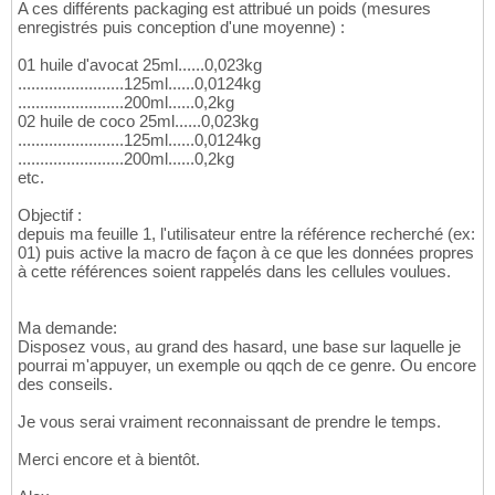
A ces différents packaging est attribué un poids (mesures
enregistrés puis conception d'une moyenne) :
01 huile d'avocat 25ml......0,023kg
........................125ml......0,0124kg
........................200ml......0,2kg
02 huile de coco 25ml......0,023kg
........................125ml......0,0124kg
........................200ml......0,2kg
etc.
Objectif :
depuis ma feuille 1, l'utilisateur entre la référence recherché (ex:
01) puis active la macro de façon à ce que les données propres
à cette références soient rappelés dans les cellules voulues.
Ma demande:
Disposez vous, au grand des hasard, une base sur laquelle je
pourrai m'appuyer, un exemple ou qqch de ce genre. Ou encore
des conseils.
Je vous serai vraiment reconnaissant de prendre le temps.
Merci encore et à bientôt.