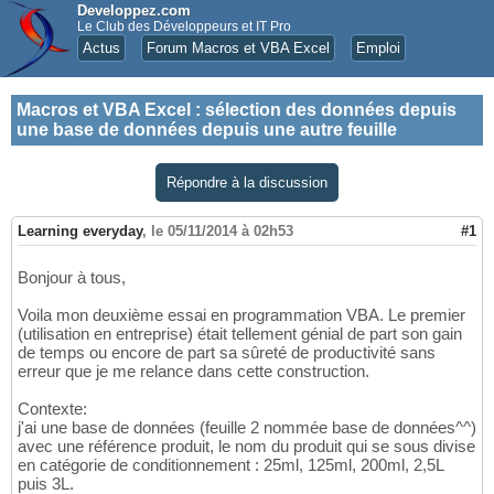
Developpez.com
Le Club des Développeurs et IT Pro
Actus
Forum Macros et VBA Excel
Emploi
Macros et VBA Excel
:
sélection des données depuis
une base de données depuis une autre feuille
Répondre à la discussion
Learning everyday
,
le 05/11/2014 à 02h53
#1
Bonjour à tous,
Voila mon deuxième essai en programmation VBA. Le premier
(utilisation en entreprise) était tellement génial de part son gain
de temps ou encore de part sa sûreté de productivité sans
erreur que je me relance dans cette construction.
Contexte:
j'ai une base de données (feuille 2 nommée base de données^^)
avec une référence produit, le nom du produit qui se sous divise
en catégorie de conditionnement : 25ml, 125ml, 200ml, 2,5L
puis 3L.