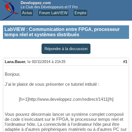
Developpez.com
Le Club des Développeurs et IT Pro
Actus
Forum LabVIEW
Emploi
LabVIEW
:
Communication entre FPGA, processeur
temps réel et systèmes distribués
Répondre à la discussion
Lana.Bauer
,
le 02/11/2014 à 21h35
#1
Bonjour,
J'ai le plaisir de vous présenter ce tutoriel intitulé :
[h=1]http://www.developpez.com/redirect/1411[/h]
Vous pouvez désormais lancer un système complet composé
de code s'exécutant sur le FPGA, le processeur temps réel et
l'ordinateur hôte. La connectivité à l'ordinateur hôte peut être
adaptée à d'autres périphériques matériels ou à d'autres PC sur