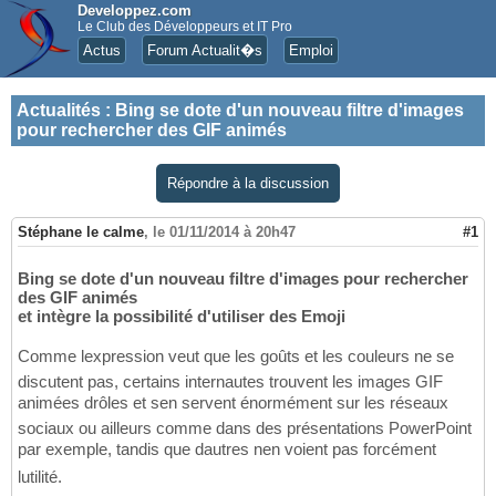
Developpez.com
Le Club des Développeurs et IT Pro
Actus
Forum Actualit�s
Emploi
Actualités
:
Bing se dote d'un nouveau filtre d'images
pour rechercher des GIF animés
Répondre à la discussion
Stéphane le calme
,
le 01/11/2014 à 20h47
#1
Bing se dote d'un nouveau filtre d'images pour rechercher
des GIF animés
et intègre la possibilité d'utiliser des Emoji
Comme lexpression veut que les goûts et les couleurs ne se
discutent pas, certains internautes trouvent les images GIF
animées drôles et sen servent énormément sur les réseaux
sociaux ou ailleurs comme dans des présentations PowerPoint
par exemple, tandis que dautres nen voient pas forcément
lutilité.