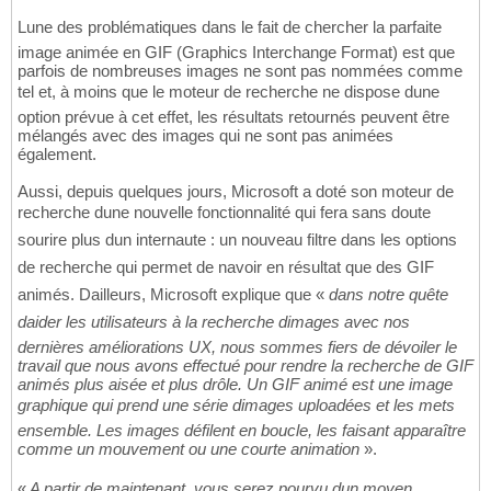
Lune des problématiques dans le fait de chercher la parfaite
image animée en GIF (Graphics Interchange Format) est que
parfois de nombreuses images ne sont pas nommées comme
tel et, à moins que le moteur de recherche ne dispose dune
option prévue à cet effet, les résultats retournés peuvent être
mélangés avec des images qui ne sont pas animées
également.
Aussi, depuis quelques jours, Microsoft a doté son moteur de
recherche dune nouvelle fonctionnalité qui fera sans doute
sourire plus dun internaute : un nouveau filtre dans les options
de recherche qui permet de navoir en résultat que des GIF
animés. Dailleurs, Microsoft explique que «
dans notre quête
daider les utilisateurs à la recherche dimages avec nos
dernières améliorations UX, nous sommes fiers de dévoiler le
travail que nous avons effectué pour rendre la recherche de GIF
animés plus aisée et plus drôle. Un GIF animé est une image
graphique qui prend une série dimages uploadées et les mets
ensemble. Les images défilent en boucle, les faisant apparaître
comme un mouvement ou une courte animation
».
«
A partir de maintenant, vous serez pourvu dun moyen