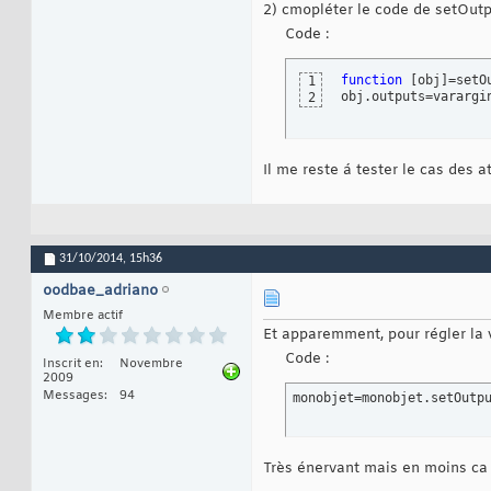
2) cmopléter le code de setOutp
Code :
function
[
obj
]
=setO
1
obj.outputs=varargi
2
Il me reste á tester le cas des at
31/10/2014,
15h36
oodbae_adriano
Membre actif
Et apparemment, pour régler la va
Code :
Inscrit en
Novembre
2009
Messages
94
monobjet=monobjet.setOutp
Très énervant mais en moins ca 