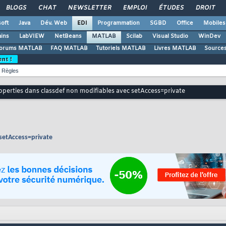
BLOGS
CHAT
NEWSLETTER
EMPLOI
ÉTUDES
DROIT
oft
Java
Dév. Web
EDI
Programmation
SGBD
Office
Mobiles
ains
LabVIEW
NetBeans
MATLAB
Scilab
Visual Studio
WinDev
orums MATLAB
FAQ MATLAB
Tutoriels MATLAB
Livres MATLAB
Source
ent !
Règles
operties dans classdef non modifiables avec setAccess=private
 setAccess=private