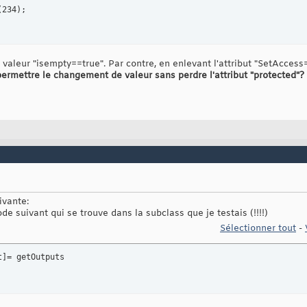
(
234
)
;

é a valeur "isempty==true". Par contre, en enlevant l'attribut "SetAcce
rmettre le changement de valeur sans perdre l'attribut "protected"?
ivante:
e suivant qui se trouve dans la subclass que je testais (!!!!)
Sélectionner tout
-
t
]
= getOutputs
