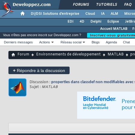
FORUMS
TUTORIELS
FAQ
DI/DSI Solutions d'entreprise
Cloud
IA
ALM
Micros
EDI
4D
Delphi
Eclipse
JetBr
Accueil MATLAB
F
Vous n'êtes pas encore inscrit sur Developpez.com ?
Inscrivez-vous gratuitem
Derniers messages
Actions
Réseau social
Blogs
Agenda
Chat
Forum
Environnements de développement
MATLAB
pr
+
Répondre à la discussion
Discussion :
properties dans classdef non modifiables avec
Sujet :
MATLAB