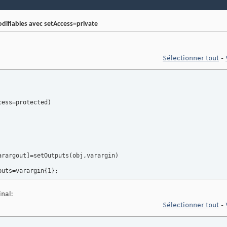
difiables avec setAccess=private
Sélectionner tout
-
cess=protected
)
arargout
]
=setOutputs
(
obj,varargin
)
puts=varargin
{
1
}
nal:
varargout
]
=getOutputs
(
obj,varargin
)
Sélectionner tout
-
out
{
1
}