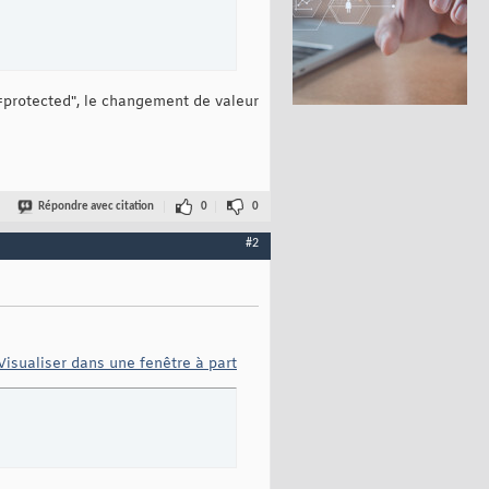
ss=protected", le changement de valeur
Répondre avec citation
0
0
#2
Visualiser dans une fenêtre à part