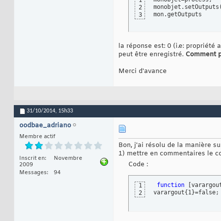
1
 end
21
monobjet.setOutputs
2
mon.getOutputs
3
la réponse est: 0 (i.e: propriét
peut être enregistré.
Comment pe
Merci d'avance
31/10/2014,
15h33
oodbae_adriano
Membre actif
Bon, j'ai résolu de la manière su
1) mettre en commentaires le cod
Inscrit en
Novembre
Code :
2009
Messages
94
function
[
varargou
1
varargout
{
1
}
=false;
2