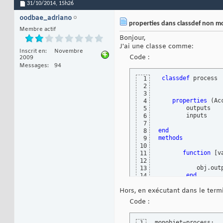
31/10/2014,
15h26
oodbae_adriano
properties dans classdef non mo
Membre actif
Bonjour,
J'ai une classe comme:
Inscrit en
Novembre
Code :
2009
Messages
94
classdef
 process

1
2
3
properties
(
Ac
4
        outputs

5
        inputs 

6
7
end
8
methods
9
10
function
[
v
11
12
           obj.out
13
        end
14
15
Hors, en exécutant dans le termi
16
function
[
17
Code :
            vararg
18
        end
19
   end
20
monobjet=process;
