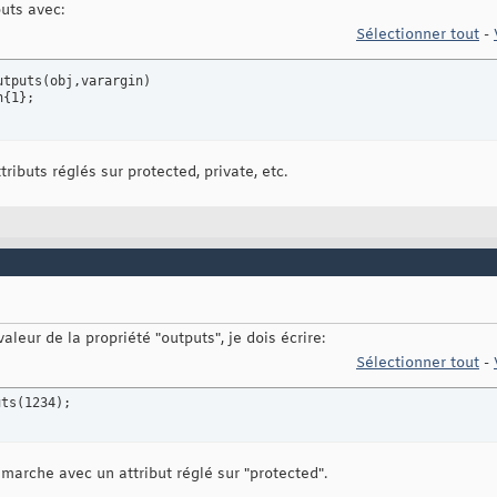
uts avec:
Sélectionner tout
-
utputs
(
obj,varargin
)
n
{
1
}
;
tributs réglés sur protected, private, etc.
leur de la propriété "outputs", je dois écrire:
Sélectionner tout
-
uts
(
1234
)
;
marche avec un attribut réglé sur "protected".