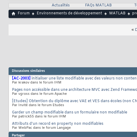
Actualités
FAQs MATLAB
T
Forum
Environnements de développement
MATLAB
pr
«
D
Discussions similaires
[AC-2003]
initialiser une liste modifiable avec des valeurs non conte
Par krakov dans le forum IHM
Pages non accéssible dans une architecture MVC avec Zend Framew
Par vgross dans le forum Apache
[Etudes] Obtention du diplôme avec VAE et VES dans écoles (non 
Par Invité dans le forum Etudes
Garder un champ modifiable dans un formulaire non modifiable
Par patrick55 dans le forum IHM
Attributs d'un record en property non modifiables
Par WebPac dans le forum Langage
Partager