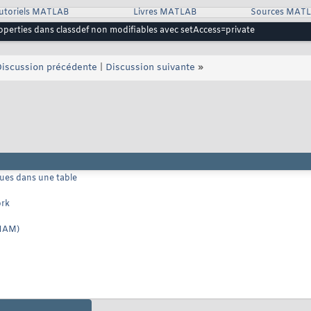
utoriels MATLAB
Livres MATLAB
Sources MAT
operties dans classdef non modifiables avec setAccess=private
iscussion précédente
|
Discussion suivante
»
nues dans une table
ork
CNAM)