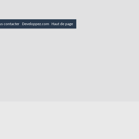
s contacter
Developpez.com
Haut de page
es
Politique de cookies