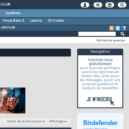
CLUB
Systèmes
Visual Basic 6
Lazarus
Qt Creator
s MATLAB
Recherche avancée
Navigation
Inscrivez-vous
gratuitement
pour pouvoir participer,
suivre les réponses en
temps réel, voter pour
les messages, poser vos
propres questions et
recevoir la newsletter
Outils de la discussion
Affichage