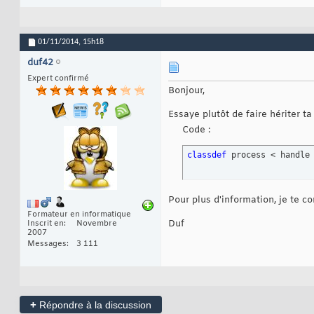
01/11/2014,
15h18
duf42
Expert confirmé
Bonjour,
Essaye plutôt de faire hériter ta
Code :
classdef
 process < handle
Pour plus d'information, je te co
Formateur en informatique
Duf
Inscrit en
Novembre
2007
Messages
3 111
+
Répondre à la discussion