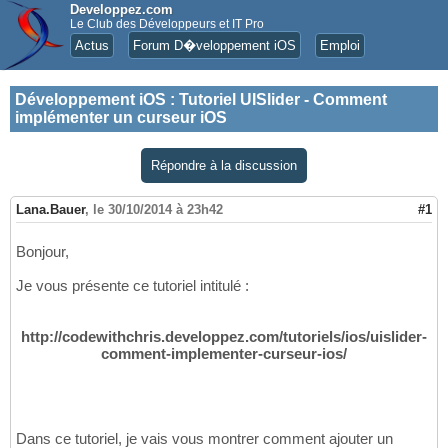
Developpez.com
Le Club des Développeurs et IT Pro
Actus
Forum D�veloppement iOS
Emploi
Développement iOS
:
Tutoriel UISlider - Comment
implémenter un curseur iOS
Répondre à la discussion
Lana.Bauer
,
le 30/10/2014 à 23h42
#1
Bonjour,
Je vous présente ce tutoriel intitulé :
http://codewithchris.developpez.com/tutoriels/ios/uislider-
comment-implementer-curseur-ios/
Dans ce tutoriel, je vais vous montrer comment ajouter un