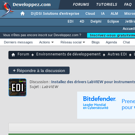
FORUMS
TUTORIELS
FAQ
DI/DSI Solutions d'entreprise
Cloud
IA
ALM
Micros
EDI
4D
Delphi
Eclipse
JetBr
Accuei
Vous n'êtes pas encore inscrit sur Developpez.com ?
Inscrivez-vous gratuitem
Derniers messages
Actions
Réseau social
Blogs
Agenda
Chat
Forum
Environnements de développement
Autres EDI
+
Répondre à la discussion
Discussion :
Installez des drivers LabVIEW pour instruments 
Sujet :
LabVIEW