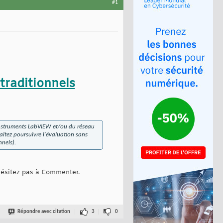
#1
traditionnels
d'instruments LabVIEW et/ou du réseau
haitez poursuivre l'évaluation sans
nnels).
'hésitez pas à Commenter.
Répondre avec citation
3
0