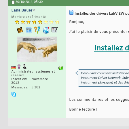
30/10/2014,
08h30
Lana.Bauer
Installez des drivers LabVIEW p
Membre expérimenté
Bonjour,
J'ai le plaisir de vous présenter c
Installez 
Administrateur systèmes et
Découvrez comment installer des
réseaux
Instrument Driver Network. Suive
Inscrit en
Novembre
instrument physique) et des driv
2012
Messages
5 382
Les commentaires et les suggest
Bonne lecture !