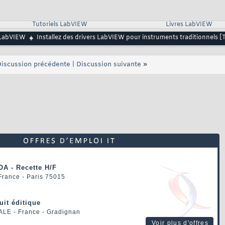
Tutoriels LabVIEW
Livres LabVIEW
LabVIEW
Installez des drivers LabVIEW pour instruments traditionnels [T
iscussion précédente
|
Discussion suivante
»
OA - Recette H/F
 France - Paris 75015
uit éditique
ALE
- France - Gradignan
Voir plus d'offres