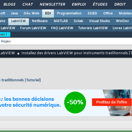
BLOGS
CHAT
NEWSLETTER
EMPLOI
ÉTUDES
DROIT
oft
Java
Dév. Web
EDI
Programmation
SGBD
Office
Mobiles
ains
LabVIEW
NetBeans
MATLAB
Scilab
Visual Studio
WinDev
l LabVIEW
Forum LabVIEW
FAQ LabVIEW
Tutoriels LabVIEW
Livres Lab
ent !
Règles
LabVIEW
Installez des drivers LabVIEW pour instruments traditionnels [T
traditionnels [Tutoriel]