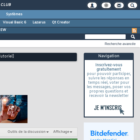
CLUB
Systèmes
Visual Basic 6
Lazarus
Qt Creator
VIEW
Recherche avancée
Navigation
utoriel]
Inscrivez-vous
gratuitement
pour pouvoir participer,
suivre les réponses en
temps réel, voter pour
les messages, poser vos
propres questions et
recevoir la newsletter
Outils de la discussion
Affichage