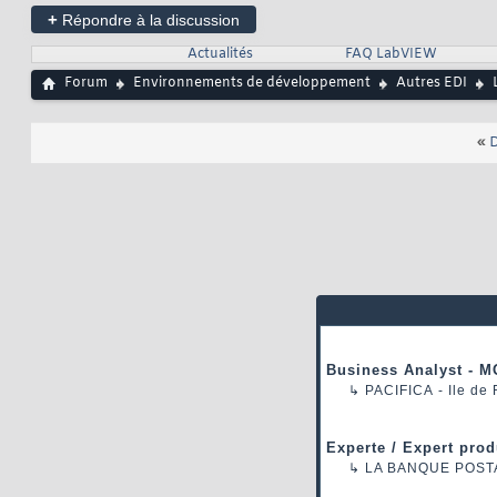
+
Répondre à la discussion
Actualités
FAQ LabVIEW
Forum
Environnements de développement
Autres EDI
«
D
Business Analyst - M
↳
PACIFICA
- Ile de
Experte / Expert prod
↳
LA BANQUE POST