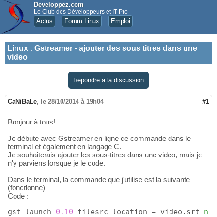
Developpez.com
Le Club des Développeurs et IT Pro
Actus
Forum Linux
Emploi
Linux
:
Gstreamer - ajouter des sous titres dans une
video
Répondre à la discussion
CaNiBaLe
,
le 28/10/2014 à 19h04
#1
Bonjour à tous!
Je débute avec Gstreamer en ligne de commande dans le
terminal et également en langage C.
Je souhaiterais ajouter les sous-titres dans une video, mais je
n'y parviens lorsque je le code.
Dans le terminal, la commande que j'utilise est la suivante
(fonctionne):
Code :
gst-launch-
0.10
 filesrc location = video.srt 
nam