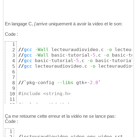
En langage C, j'arrive uniquement à avoir la video et le son:
Code :
1
//
gcc
-Wall
 lecteuraudiovideo.c 
-o
 lecteura
2
//
gcc
-Wall
 basic-tutorial-
5
.c 
-o
 basic-tut
3
//
gcc
 basic-tutorial-
5
.c 
-o
 basic-tutorial-
4
//
gcc
 lecteuraudiovideo.c 
-o
 lecteuraudiovi
5
6
7
//`
pkg-config 
--libs
 gtk+-
2.0
`
8
9
#include <string.h>
10
11
#include <gtk/gtk.h>
12
#include <gst/gst.h>
13
#include <gst/interfaces/xoverlay.h>
14
Ça me retourne cette erreur et la vidéo ne se lance pas:
Code :
15
#include <gdk/gdk.h>
16
1
#if defined (GDK_WINDOWING_X11)
17
.
/
lecteuraudiovideo video.ogv video.srt 
