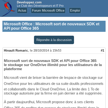
Developpez.com
Le Club des Développeurs et IT Pro
Actus
Forum Microsoft Office
Emploi
Microsoft Office
:
Microsoft sort de nouveaux SDK et
API pour Office 365
Répondre à la discussion
Hinault Romaric
,
le 28/10/2014 à 15h53
#1
Microsoft sort de nouveaux SDK et API pour Office 365
le stockage sur OneDrive illimité pour les utilisateurs de la
plateforme
Microsoft vient de briser la barrière de lespace de stockage sur
OneDrive pour les utilisateurs de sa suite doutils professionnels
et collaboratifs dans le Cloud OneDrive. La limite des 1 To de
stockage autorisée par la firme en juin dernier a été supprimée.
À partir daujourdhui, Microsoft propose donc à ses clients
Office 365 de profiter dun espace de stockage illimité dans le