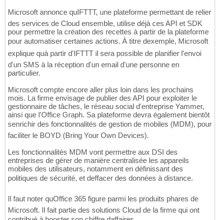
Microsoft annonce quIFTTT, une plateforme permettant de relier
des services de Cloud ensemble, utilise déjà ces API et SDK
pour permettre la création des recettes à partir de la plateforme
pour automatiser certaines actions. À titre dexemple, Microsoft
explique quà partir d'IFTTT il sera possible de planifier l'envoi
d'un SMS à la réception d'un email d'une personne en
particulier.
Microsoft compte encore aller plus loin dans les prochains
mois. La firme envisage de publier des API pour exploiter le
gestionnaire de tâches, le réseau social d'entreprise Yammer,
ainsi que l'Office Graph. Sa plateforme devra également bientôt
senrichir des fonctionnalités de gestion de mobiles (MDM), pour
faciliter le BOYD (Bring Your Own Devices).
Les fonctionnalités MDM vont permettre aux DSI des
entreprises de gérer de manière centralisée les appareils
mobiles des utilisateurs, notamment en définissant des
politiques de sécurité, et deffacer des données à distance.
Il faut noter quOffice 365 figure parmi les produits phares de
Microsoft. Il fait partie des solutions Cloud de la firme qui ont
contribué à booster son chiffre daffaires.