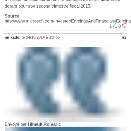
dollars pour son second trimestre fiscal 2015.
Source
:
http://www.microsoft.com/Investor/EarningsAndFinancials/Earn
1
0
imikado
,
le 24/10/2014 à 19h56
#2
Envoyé par
Hinault Romaric