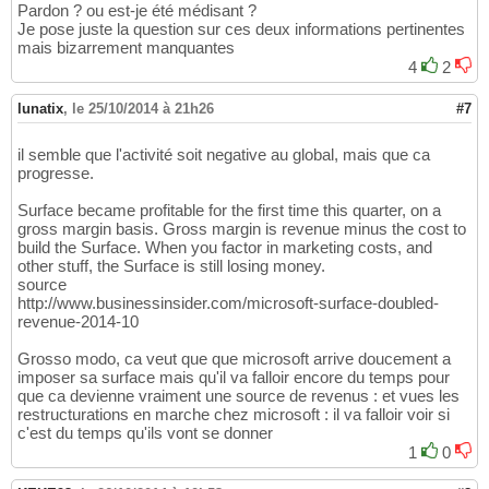
Pardon ? ou est-je été médisant ?
Je pose juste la question sur ces deux informations pertinentes
mais bizarrement manquantes
4
2
lunatix
,
le 25/10/2014 à 21h26
#7
il semble que l'activité soit negative au global, mais que ca
progresse.
Surface became profitable for the first time this quarter, on a
gross margin basis. Gross margin is revenue minus the cost to
build the Surface. When you factor in marketing costs, and
other stuff, the Surface is still losing money.
source
http://www.businessinsider.com/microsoft-surface-doubled-
revenue-2014-10
Grosso modo, ca veut que que microsoft arrive doucement a
imposer sa surface mais qu'il va falloir encore du temps pour
que ca devienne vraiment une source de revenus : et vues les
restructurations en marche chez microsoft : il va falloir voir si
c'est du temps qu'ils vont se donner
1
0