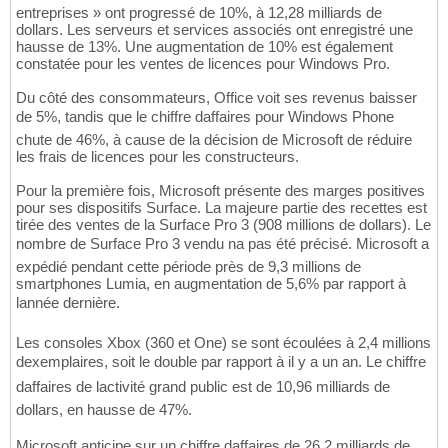
entreprises » ont progressé de 10%, à 12,28 milliards de
dollars. Les serveurs et services associés ont enregistré une
hausse de 13%. Une augmentation de 10% est également
constatée pour les ventes de licences pour Windows Pro.
Du côté des consommateurs, Office voit ses revenus baisser
de 5%, tandis que le chiffre daffaires pour Windows Phone
chute de 46%, à cause de la décision de Microsoft de réduire
les frais de licences pour les constructeurs.
Pour la première fois, Microsoft présente des marges positives
pour ses dispositifs Surface. La majeure partie des recettes est
tirée des ventes de la Surface Pro 3 (908 millions de dollars). Le
nombre de Surface Pro 3 vendu na pas été précisé. Microsoft a
expédié pendant cette période près de 9,3 millions de
smartphones Lumia, en augmentation de 5,6% par rapport à
lannée dernière.
Les consoles Xbox (360 et One) se sont écoulées à 2,4 millions
dexemplaires, soit le double par rapport à il y a un an. Le chiffre
daffaires de lactivité grand public est de 10,96 milliards de
dollars, en hausse de 47%.
Microsoft anticipe sur un chiffre daffaires de 26,2 milliards de