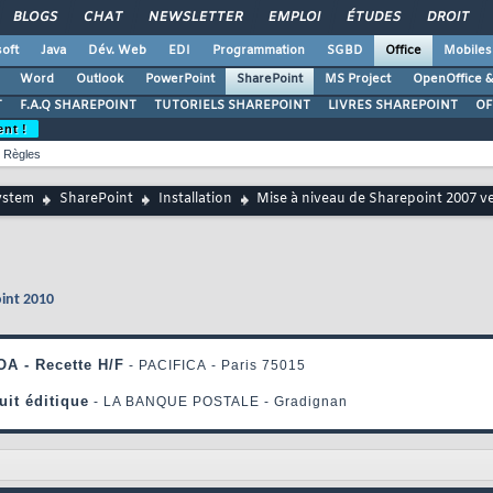
BLOGS
CHAT
NEWSLETTER
EMPLOI
ÉTUDES
DROIT
oft
Java
Dév. Web
EDI
Programmation
SGBD
Office
Mobiles
Word
Outlook
PowerPoint
SharePoint
MS Project
OpenOffice &
T
F.A.Q SHAREPOINT
TUTORIELS SHAREPOINT
LIVRES SHAREPOINT
OF
ent !
Règles
ystem
SharePoint
Installation
Mise à niveau de Sharepoint 2007 v
int 2010