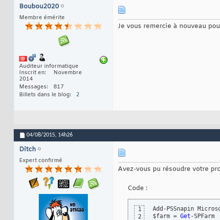
Boubou2020
Membre émérite
Je vous remercie à nouveau pou
Auditeur informatique
Inscrit en
Novembre
2014
Messages
817
Billets dans le blog
2
04/08/2015,
14h26
Ditch
Expert confirmé
Avez-vous pu résoudre votre pro
Code :
Add-PSSnapin Micros
1
$farm = 
Get
-SPFarm

2