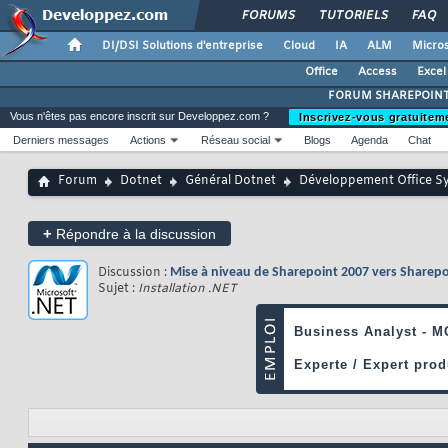
FORUMS
TUTORIELS
FAQ
DI/DSI Solutions d'entreprise
Cloud
IA
ALM
Micros
Office
Access
Excel
FORUM SHAREPOIN
Vous n'êtes pas encore inscrit sur Developpez.com ?
Inscrivez-vous gratuitem
Derniers messages
Actions
Réseau social
Blogs
Agenda
Chat
Forum
Dotnet
Général Dotnet
Développement Office S
+
Répondre à la discussion
Discussion :
Mise à niveau de Sharepoint 2007 vers Sharepo
Sujet :
Installation .NET