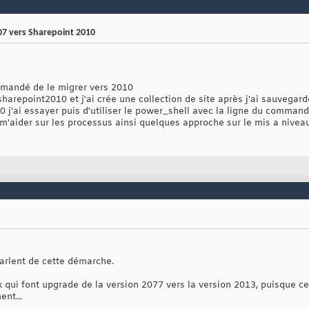
07 vers Sharepoint 2010
mandé de le migrer vers 2010
sharepoint2010 et j'ai crée une collection de site après j'ai sauvegar
010 j'ai essayer puis d'utiliser le power_shell avec la ligne du comman
t m'aider sur les processus ainsi quelques approche sur le mis a nivea
parlent de cette démarche.
ux qui font upgrade de la version 2077 vers la version 2013, puisque 
ent...