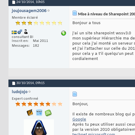
24/10/2014,
10h05
joujousagem2006
Mise à niveau de Sharepoint 20
Membre éclairé
Bonjour a tous
j'ai un site sharepoint wssv3.0
consultant BI
mon supérieur Hiérarchie ma de
Inscrit en
Mai 2011
pour cela j'ai monté un serveur 
Messages
182
et j'ai l'attacher sur celle du 2
pour cela y a t'il quelqu'un peu
cordialement
30/10/2014,
09h15
ludojojo
Expert confirmé
Bonjour,
Il existe de nombreux blog qui 
Google
Après tu peux utiliser aussi ce
par la version 2010 obligatoirem
technet.microsoft.com