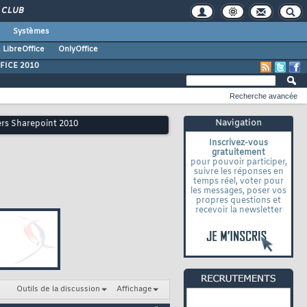
CLUB
Systèmes
 LibreOffice
OnlyOffice
FICE 2010
Recherche avancée
Navigation
ers Sharepoint 2010
Inscrivez-vous
gratuitement
pour pouvoir participer,
suivre les réponses en
temps réel, voter pour
les messages, poser vos
propres questions et
recevoir la newsletter
Outils de la discussion
Affichage