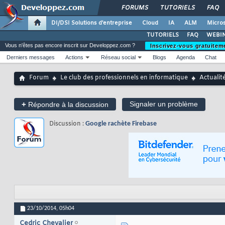
FORUMS
TUTORIELS
FAQ
DI/DSI Solutions d'entreprise
Cloud
IA
ALM
Micros
TUTORIELS
FAQ
WEBIN
Vous n'êtes pas encore inscrit sur Developpez.com ?
Inscrivez-vous gratuitem
Derniers messages
Actions
Réseau social
Blogs
Agenda
Chat
Forum
Le club des professionnels en informatique
Actualit
+
Signaler un problème
Répondre à la discussion
Discussion :
Google rachète Firebase
23/10/2014,
05h04
Cedric Chevalier