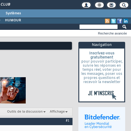
CLUB
Systèmes
O
HUMOUR
Recherche avancée
Navigation
Inscrivez-vous
gratuitement
pour pouvoir participer,
suivre les réponses en
temps réel, voter pour
les messages, poser vos
propres questions et
recevoir la newsletter
Outils de la discussion
Affichage
#1