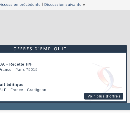
iscussion précédente
|
Discussion suivante
»
OA - Recette H/F
 France - Paris 75015
uit éditique
ALE
- France - Gradignan
Voir plus d'offres