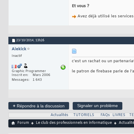
Et vous ?
Avez déjà utilisé les service
23/10/2014,
13h26
Aiekick
Inactif
c'est un rachat ou un partenariat
le patron de firebase parle de l’
Graphic Programmer
Inscrit en
Mars 2006
Messages
1 643
+
Signaler un problème
Répondre à la discussion
Actualités
TUTORIELS
FAQs
LIVRES
T
Forum
Le club des professionnels en informatique
Actualit