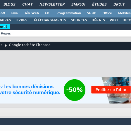
BLOGS
CHAT
NEWSLETTER
EMPLOI
ÉTUDES
DROIT
oft
Java
Dév. Web
EDI
Programmation
SGBD
Office
Mobiles
AIRES
LIVRES
TÉLÉCHARGEMENTS
SOURCES
DÉBATS
WIKI
DIC
ent !
Règles
és
Google rachète Firebase