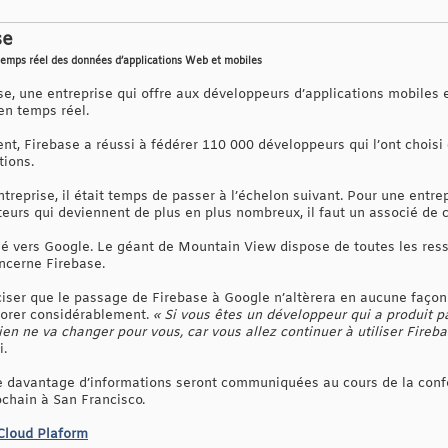
se
 temps réel des données d’applications Web et mobiles
se, une entreprise qui offre aux développeurs d’applications mobiles 
en temps réel.
ent, Firebase a réussi à fédérer 110 000 développeurs qui l’ont chois
tions.
reprise, il était temps de passer à l’échelon suivant. Pour une entrep
ateurs qui deviennent de plus en plus nombreux, il faut un associé de c
né vers Google. Le géant de Mountain View dispose de toutes les res
oncerne Firebase.
réciser que le passage de Firebase à Google n’altèrera en aucune faço
liorer considérablement.
« Si vous êtes un développeur qui a produit pa
rien ne va changer pour vous, car vous allez continuer à utiliser Fir
i.
ue davantage d’informations seront communiquées au cours de la conf
ochain à San Francisco.
Cloud Plaform