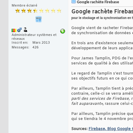
Google rachète Firebase
Membre éclairé
Google rachète Fireba
pour le stockage et la synchronisation en
Google vient de racheter Fireba
de synchronisation de données 
Administrateur systèmes et
réseaux
Inscrit en
Mars 2013
En trois ans d’existence seulem
Messages
426
développement de leurs applica
Pour James Tamplin, PDG de l’ent
services de qualité à des utilis
Le regard de Tamplin s’est tour
ses objectifs futurs en ce qui c
Par ailleurs, Tamplin tient à p
contraire, celle-ci se verra amé
parti des services de Firebase, 
fait auparavant»
, rassure celui-c
Par ailleurs, Tamplin précise q
qui se tiendra le 4 novembre pr
Sources:
Firebase,
Blog Google 