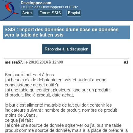
Developpez.com
Le Club des Développeurs et IT Pro
Actus
Forum SSIS
Emploi
SSIS
:
Import des données d'une base de données
vers la table de fait en ssis
Répondre à la discussion
meissa57
,
le 20/10/2014 à 12h00
#1
Bonjour à toutes et à tous
j'ai besoin d'aide débutante en ssis et surtout aucune
connaissance de cet outil :'(.
j'ai une table qui contient plusieurs ligne sur un produit :
id-produit, libellé produit, date-achat,
le but c'est alimenté ma table de fait qui doit contenir les
indicateurs suivant : nombre de produit, nombre de produit
moins de 10ans.
ce que j'ai fait :
j'ai crée une source de donnée sqlserver ou j'ai pris ma table
produit comme source de donnée, mais à la place de prendre la