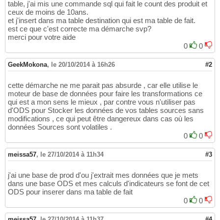
table, j'ai mis une commande sql qui fait le count des produit et
ceux de moins de 10ans.
et j'insert dans ma table destination qui est ma table de fait.
est ce que c'est correcte ma démarche svp?
merci pour votre aide
0
0
GeekMokona
,
le 20/10/2014 à 16h26
#2
cette démarche ne me parait pas absurde , car elle utilise le
moteur de base de données pour faire les transformations ce
qui est a mon sens le mieux , par contre vous n'utiliser pas
d'ODS pour Stocker les données de vos tables sources sans
modifications , ce qui peut être dangereux dans cas où les
données Sources sont volatiles .
0
0
meissa57
,
le 27/10/2014 à 11h34
#3
j'ai une base de prod d'ou j'extrait mes données que je mets
dans une base ODS et mes calculs d'indicateurs se font de cet
ODS pour inserer dans ma table de fait
0
0
meissa57
,
le 27/10/2014 à 11h37
#4