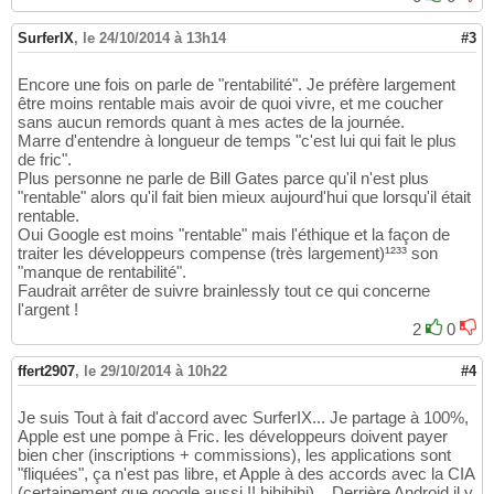
SurferIX
,
le 24/10/2014 à 13h14
#3
Encore une fois on parle de "rentabilité". Je préfère largement
être moins rentable mais avoir de quoi vivre, et me coucher
sans aucun remords quant à mes actes de la journée.
Marre d'entendre à longueur de temps "c'est lui qui fait le plus
de fric".
Plus personne ne parle de Bill Gates parce qu'il n'est plus
"rentable" alors qu'il fait bien mieux aujourd'hui que lorsqu'il était
rentable.
Oui Google est moins "rentable" mais l'éthique et la façon de
traiter les développeurs compense (très largement)¹²³³ son
"manque de rentabilité".
Faudrait arrêter de suivre brainlessly tout ce qui concerne
l'argent !
2
0
ffert2907
,
le 29/10/2014 à 10h22
#4
Je suis Tout à fait d'accord avec SurferIX... Je partage à 100%,
Apple est une pompe à Fric. les développeurs doivent payer
bien cher (inscriptions + commissions), les applications sont
"fliquées", ça n'est pas libre, et Apple à des accords avec la CIA
(certainement que google aussi !! hihihihi)... Derrière Android il y