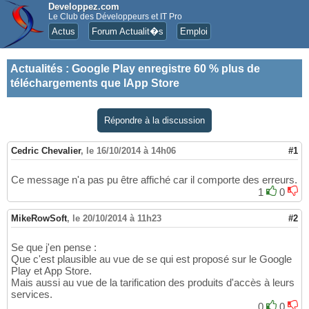
Developpez.com
Le Club des Développeurs et IT Pro
Actus
Forum Actualit�s
Emploi
Actualités
:
Google Play enregistre 60 % plus de
téléchargements que lApp Store
Répondre à la discussion
Cedric Chevalier
,
le 16/10/2014 à 14h06
#1
Ce message n'a pas pu être affiché car il comporte des erreurs.
1
0
MikeRowSoft
,
le 20/10/2014 à 11h23
#2
Se que j'en pense :
Que c'est plausible au vue de se qui est proposé sur le Google
Play et App Store.
Mais aussi au vue de la tarification des produits d'accès à leurs
services.
0
0