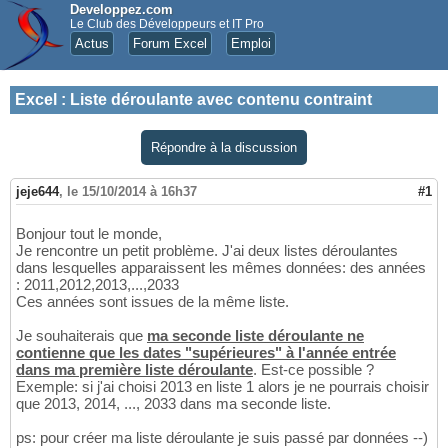
Developpez.com
Le Club des Développeurs et IT Pro
Actus
Forum Excel
Emploi
Excel
:
Liste déroulante avec contenu contraint
Répondre à la discussion
jeje644
,
le 15/10/2014 à 16h37
#1
Bonjour tout le monde,
Je rencontre un petit problème. J'ai deux listes déroulantes
dans lesquelles apparaissent les mêmes données: des années
: 2011,2012,2013,...,2033
Ces années sont issues de la même liste.
Je souhaiterais que
ma seconde liste déroulante ne
contienne que les dates "supérieures" à l'année entrée
dans ma première liste déroulante
. Est-ce possible ?
Exemple: si j'ai choisi 2013 en liste 1 alors je ne pourrais choisir
que 2013, 2014, ..., 2033 dans ma seconde liste.
ps: pour créer ma liste déroulante je suis passé par données --)