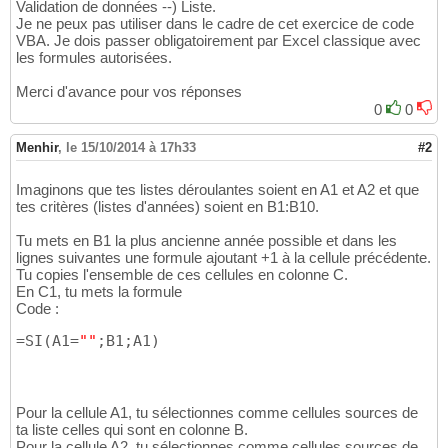
Validation de données --) Liste.
Je ne peux pas utiliser dans le cadre de cet exercice de code
VBA. Je dois passer obligatoirement par Excel classique avec
les formules autorisées.
Merci d'avance pour vos réponses
0
0
Menhir
,
le 15/10/2014 à 17h33
#2
Imaginons que tes listes déroulantes soient en A1 et A2 et que
tes critères (listes d'années) soient en B1:B10.
Tu mets en B1 la plus ancienne année possible et dans les
lignes suivantes une formule ajoutant +1 à la cellule précédente.
Tu copies l'ensemble de ces cellules en colonne C.
En C1, tu mets la formule
Code :
=SI
(
A1=
""
;B1;A1
)
Pour la cellule A1, tu sélectionnes comme cellules sources de
ta liste celles qui sont en colonne B.
Pour la cellule A2, tu sélectionnes comme cellules sources de