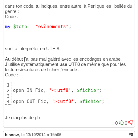
dans ton code, tu indiques, entre autre, à Perl que les libellés du
genre :
Code :
my
$toto
 = 
"évènements"
;
sont à interpréter en UTF-8.
Au début j'ai pas mal galéré avec les encodages en arabe.
J'utilise systématiquement
use UTF8
de même que pour les
lectures/écritures de fichier j'encode :
Code :
1
open IN_Fic, 
'<:utf8'
, 
$fichier
;

2
...

3
open OUT_Fic, 
'>:utf8'
, 
$fichier
;
4
Je n'ai plus de pb
0
0
bisnow
,
le 13/10/2014 à 15h06
#8