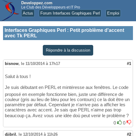
Developpez.com
Le Club des Développeurs et IT Pro
Actus
Forum Interfaces Graphiques Perl
Emploi
Interfaces Graphiques Perl
:
Petit problème d'accent
avec Tk PERL
Répondre à la discussion
bisnow
,
le 11/10/2014 à 17h17
#1
Salut à tous !
Je suis débutant en PERL et mintéresse aux fenêtres. Le code
proposé en exemple fonctionne bien, juste une différence de
couleur (gris au lieu de bleu pour les contours) ce la doit être un
paramètre par défaut. Cependant je n'arrive pas a afficher les
caractères avec accent. Je sais que PERL n'aime pas trop
beaucoup ça. Avez vous une idée doù peut venir le problème ?
0
0
djibril
,
le 12/10/2014 à 11h26
#2