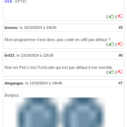
use
 utf8;
0
0
bisnow
,
le 12/10/2014 à 14h20
#5
Mon programme n'est donc pas codé en utf8 par défaut ?
0
0
6ril23
,
le 13/10/2014 à 12h30
#6
Non en Perl c'est l'Unicode qui est par défaut il me semble
0
0
dmganges
,
le 13/10/2014 à 14h46
#7
Bonjour,