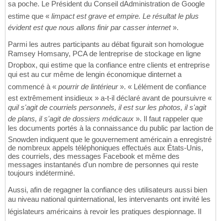
sa poche. Le Président du Conseil dAdministration de Google
estime que «
limpact est grave et empire. Le résultat le plus
évident est que nous allons finir par casser internet
».
Parmi les autres participants au débat figurait son homologue
Ramsey Homsany, PCA de lentreprise de stockage en ligne
Dropbox, qui estime que la confiance entre clients et entreprise
qui est au cur même de lengin économique dinternet a
commencé à «
pourrir de lintérieur
». « Lélément de confiance
est extrêmement insidieux » a-t-il déclaré avant de poursuivre «
quil s'agit de courriels personnels, il est sur les photos, il s'agit
de plans, il s'agit de dossiers médicaux
». Il faut rappeler que
les documents portés à la connaissance du public par laction de
Snowden indiquent que le gouvernement américain a enregistré
de nombreux appels téléphoniques effectués aux États-Unis,
des courriels, des messages Facebook et même des
messages instantanés d'un nombre de personnes qui reste
toujours indéterminé.
Aussi, afin de regagner la confiance des utilisateurs aussi bien
au niveau national quinternational, les intervenants ont invité les
législateurs américains à revoir les pratiques despionnage. Il