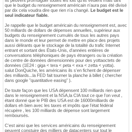
Ils peuvent promulguer toutes les lois qu'ils veulent mais tant
que le budget du renseignement américain n'aura pas été divisé
par dix cela voudra dire que rien n'a changé.
Le budget est le
seul indicateur fiable.
Je rappelle que le budget américain du renseignement est, avec
50 milliards de dollars de dépenses annuelles, supérieur aux
budgets du renseignement cumulés de tous les autres pays
dans le monde et leur permet de mettre en place des projets
aussi délirants que le stockage de la totalité du trafic Internet
entrant et sortant des États-Unis, d'années entières de
conversations téléphoniques de pays étrangers ou la création
de centre de données dimensionnés pour des yottaoctets de
données (1E24 : giga < tera < peta < exa < zetta < yotta).
salut DonQuiche, les américains ils s'en fichent de dépenser
des milliards...la FED fait tourner la planche à billet ( chercher
dans google "quantitative easing" ).
De toute façon que les USA dépensent 100 milliards rien que
dans le renseignement et la NSA,la CIA tout ce que l'on veut ,
étant donné que le PIB des USA est de 16000milliards de
dollars eh bien avec les taxes et impôts que l'état fédéral
récupère , les 100 milliards de dépense sont largement
remboursés.
C'est ainsi que les services américains du renseignement
peuvent constuire des milliers de datacenters sur tout le