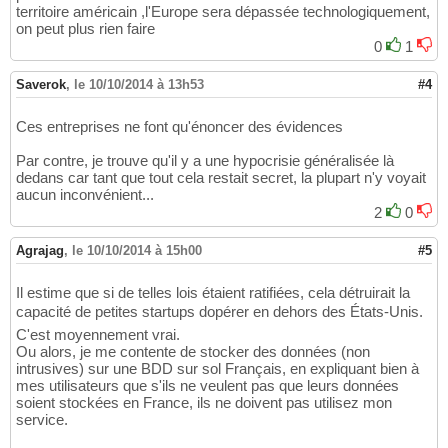
territoire américain ,l'Europe sera dépassée technologiquement,
on peut plus rien faire
0
1
Saverok
,
le 10/10/2014 à 13h53
#4
Ces entreprises ne font qu'énoncer des évidences
Par contre, je trouve qu'il y a une hypocrisie généralisée là
dedans car tant que tout cela restait secret, la plupart n'y voyait
aucun inconvénient...
2
0
Agrajag
,
le 10/10/2014 à 15h00
#5
Il estime que si de telles lois étaient ratifiées, cela détruirait la
capacité de petites startups dopérer en dehors des États-Unis.
C'est moyennement vrai.
Ou alors, je me contente de stocker des données (non
intrusives) sur une BDD sur sol Français, en expliquant bien à
mes utilisateurs que s'ils ne veulent pas que leurs données
soient stockées en France, ils ne doivent pas utilisez mon
service.