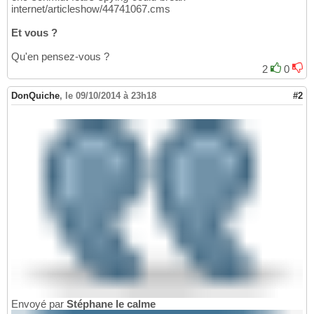
internet/articleshow/44741067.cms
Et vous ?
Qu'en pensez-vous ?
2
0
DonQuiche
,
le 09/10/2014 à 23h18
#2
Envoyé par
Stéphane le calme