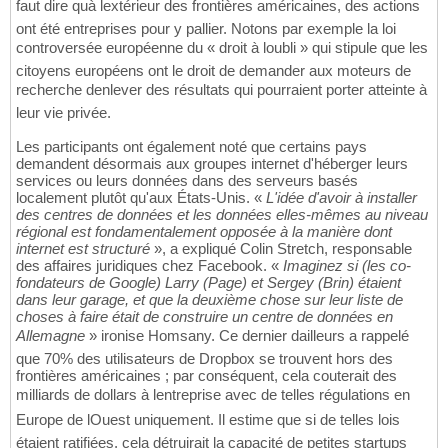
faut dire quà lextérieur des frontières américaines, des actions
ont été entreprises pour y pallier. Notons par exemple la loi
controversée européenne du « droit à loubli » qui stipule que les
citoyens européens ont le droit de demander aux moteurs de
recherche denlever des résultats qui pourraient porter atteinte à
leur vie privée.
Les participants ont également noté que certains pays
demandent désormais aux groupes internet d'héberger leurs
services ou leurs données dans des serveurs basés
localement plutôt qu'aux États-Unis. «
L'idée d'avoir à installer
des centres de données et les données elles-mêmes au niveau
régional est fondamentalement opposée à la manière dont
internet est structuré
», a expliqué Colin Stretch, responsable
des affaires juridiques chez Facebook. «
Imaginez si (les co-
fondateurs de Google) Larry (Page) et Sergey (Brin) étaient
dans leur garage, et que la deuxième chose sur leur liste de
choses à faire était de construire un centre de données en
Allemagne
» ironise Homsany. Ce dernier dailleurs a rappelé
que 70% des utilisateurs de Dropbox se trouvent hors des
frontières américaines ; par conséquent, cela couterait des
milliards de dollars à lentreprise avec de telles régulations en
Europe de lOuest uniquement. Il estime que si de telles lois
étaient ratifiées, cela détruirait la capacité de petites startups