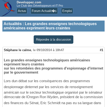
Developpez.com
Le Club des Développeurs et IT Pro
Actus
Forum Actualit�s
Emploi
Actualités
:
Les grandes enseignes technologiques
américaines expriment leurs craintes
Répondre à la discussion
Stéphane le calme
,
le 09/10/2014 à 18h47
#1
Les grandes enseignes technologiques américaines
expriment leurs craintes
sur les retombées des programmes d'espionnage d'internet
par le gouvernement
Lors dun débat sur les conséquences des programmes
despionnage dinternet par les services de renseignement
américain sur le secteur technologique organisé par le sénateur
démocrate de lOregon Ron Wyden, président de la commission
des finances du Sénat, Eric Schmidt na pas eu sa langue dans