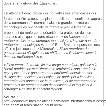
dopérer en dehors des États-Unis.
En attendant donc davoir ces nouvelles lois américaines qui
feront peut-être à nouveau planer un climat de confiance auprès
de la communauté internationale, les grandes pointures
technologiques ont décidé de mettre le pied à létrier et se
proposent de renforcer la sécurité et la protection de leurs
services ainsi que de leurs réseaux ; «
en l'absence de
meilleures lois, nous sommes tous obligés d'investir dans de
meilleures technologies
», a noté Brad Smith, responsable des
affaires juridiques chez Microsoft. «
Si les membres du
gouvernement s'inquiètent du chiffrement, ils doivent investir
dans de meilleures lois
».
«
Il est temps de mettre fin à la drège numérique, qui nuit à la
liberté américaine et à l'économie américaine sans rendre le
pays plus sûr. Le gouvernement américain devrait cesser
d'exiger des sociétés américaines de participer à la collecte
téméraire des données de leurs clients, et de commencer le
processus de reconstruction de confiance à la fois ici et à
l'étranger
» estime le sénateur Wyden.
Source :
http://economictimes.indiatimes.com/news/international/business/
eric-schmidt-fears-spying-could-break-