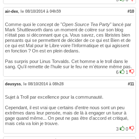
air-dex
,
le 08/10/2014 à 04h59
#10
Comme quoi le concept de "
Open Source Tea Party
" lancé par
Mark Shuttleworth dans un moment de colère sur son blog
n'était pas si déconnant que ça. Vous savez, ces libristes bien
pensants qui se permettent de décider de ce qui est Bien et de
ce qui est Mal pour le Libre voire l'Informatique et qui agissent
en fonction ? On est en plein dedans.
Pas surpris pour Linus Torvalds. Cet homme a le troll dans le
sang. Qu'il remette de l'huile sur le feu ne m'étonne même pas.
6
1
deusyss
,
le 08/10/2014 à 08h28
#11
Sujet à Troll par excellence pour la communauté.
Cependant, il est vrai que certains d'entre nous sont un peu
extrêmes dans leur pensée, mais de là à engager un tueur à
gage quand même... On peut ne pas être d'accord et critiqué,
mais cela va loin je trouve.
3
0