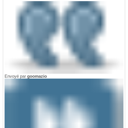
Envoyé par
goomazio