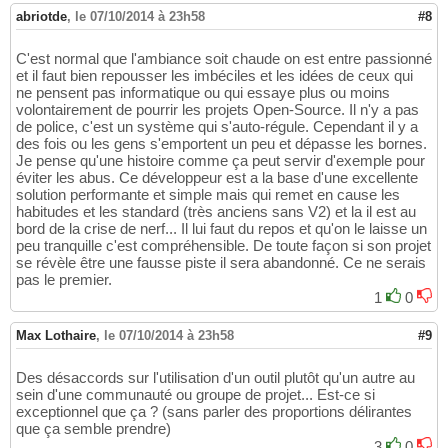
abriotde
,
le 07/10/2014 à 23h58
#8
C'est normal que l'ambiance soit chaude on est entre passionné
et il faut bien repousser les imbéciles et les idées de ceux qui
ne pensent pas informatique ou qui essaye plus ou moins
volontairement de pourrir les projets Open-Source. Il n'y a pas
de police, c'est un système qui s'auto-régule. Cependant il y a
des fois ou les gens s'emportent un peu et dépasse les bornes.
Je pense qu'une histoire comme ça peut servir d'exemple pour
éviter les abus. Ce développeur est a la base d'une excellente
solution performante et simple mais qui remet en cause les
habitudes et les standard (très anciens sans V2) et la il est au
bord de la crise de nerf... Il lui faut du repos et qu'on le laisse un
peu tranquille c'est compréhensible. De toute façon si son projet
se révèle être une fausse piste il sera abandonné. Ce ne serais
pas le premier.
1
0
Max Lothaire
,
le 07/10/2014 à 23h58
#9
Des désaccords sur l'utilisation d'un outil plutôt qu'un autre au
sein d'une communauté ou groupe de projet... Est-ce si
exceptionnel que ça ? (sans parler des proportions délirantes
que ça semble prendre)
3
0