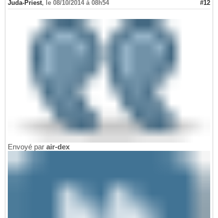
Juda-Priest
,
le 08/10/2014 à 08h54
#12
Envoyé par
air-dex