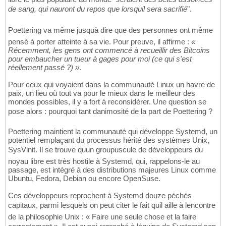
de sang, qui nauront du repos que lorsquil sera sacrifié
".
Poettering va même jusquà dire que des personnes ont même
pensé à porter atteinte à sa vie. Pour preuve, il affirme :
«
Récemment, les gens ont commencé à recueillir des Bitcoins
pour embaucher un tueur à gages pour moi (ce qui s'est
réellement passé ?) »
.
Pour ceux qui voyaient dans la communauté Linux un havre de
paix, un lieu où tout va pour le mieux dans le meilleur des
mondes possibles, il y a fort à reconsidérer. Une question se
pose alors : pourquoi tant danimosité de la part de Poettering ?
Poettering maintient la communauté qui développe Systemd, un
potentiel remplaçant du processus hérité des systèmes Unix,
SysVinit. Il se trouve quun groupuscule de développeurs du
noyau libre est très hostile à Systemd, qui, rappelons-le au
passage, est intégré à des distributions majeures Linux comme
Ubuntu, Fedora, Debian ou encore OpenSuse.
Ces développeurs reprochent à Systemd douze péchés
capitaux, parmi lesquels on peut citer le fait quil aille à lencontre
de la philosophie Unix : « Faire une seule chose et la faire