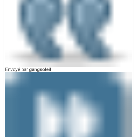
Envoyé par
gangsoleil