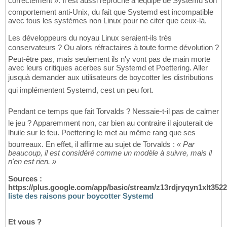
correctement ». Il est aussi reproché à léquipe de Systemd son
comportement anti-Unix, du fait que Systemd est incompatible
avec tous les systèmes non Linux pour ne citer que ceux-là.
Les développeurs du noyau Linux seraient-ils très
conservateurs ? Ou alors réfractaires à toute forme dévolution ?
Peut-être pas, mais seulement ils n'y vont pas de main morte
avec leurs critiques acerbes sur Systemd et Poettering. Aller
jusquà demander aux utilisateurs de boycotter les distributions
qui implémentent Systemd, cest un peu fort.
Pendant ce temps que fait Torvalds ? Nessaie-t-il pas de calmer
le jeu ? Apparemment non, car bien au contraire il ajouterait de
lhuile sur le feu. Poettering le met au même rang que ses
bourreaux. En effet, il affirme au sujet de Torvalds :
« Par
beaucoup, il est considéré comme un modèle à suivre, mais il
n'en est rien. »
Sources :
https://plus.google.com/app/basic/stream/z13rdjryqyn1xlt35
liste des raisons pour boycotter Systemd
Et vous ?