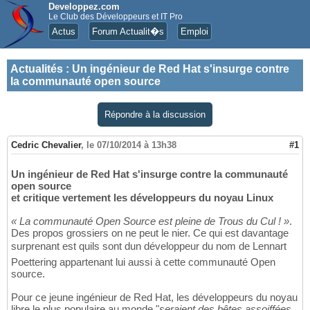
Developpez.com
Le Club des Développeurs et IT Pro
Actus
Forum Actualit�s
Emploi
Actualités
:
Un ingénieur de Red Hat s'insurge contre
la communauté open source
Répondre à la discussion
Cedric Chevalier
,
le 07/10/2014 à 13h38
#1
Un ingénieur de Red Hat s'insurge contre la communauté
open source
et critique vertement les développeurs du noyau Linux
« La communauté Open Source est pleine de Trous du Cul ! »
.
Des propos grossiers on ne peut le nier. Ce qui est davantage
surprenant est quils sont dun développeur du nom de Lennart
Poettering appartenant lui aussi à cette communauté Open
source.
Pour ce jeune ingénieur de Red Hat, les développeurs du noyau
libre le plus populaire au monde "
seraient des bêtes assoiffées