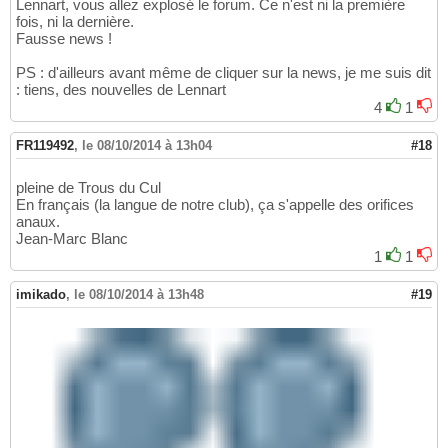
Lennart, vous allez explosé le forum. Ce n'est ni la première
fois, ni la dernière.
Fausse news !
PS : d'ailleurs avant même de cliquer sur la news, je me suis dit
: tiens, des nouvelles de Lennart
4
1
FR119492
,
le 08/10/2014 à 13h04
#18
pleine de Trous du Cul
En français (la langue de notre club), ça s'appelle des orifices
anaux.
Jean-Marc Blanc
1
1
imikado
,
le 08/10/2014 à 13h48
#19