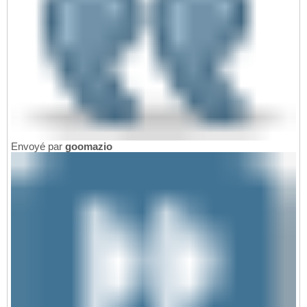
Envoyé par
goomazio