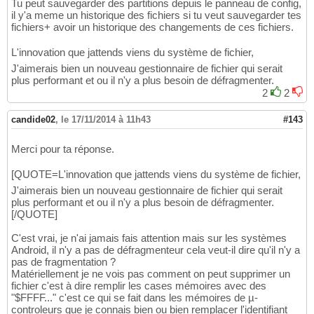
Tu peut sauvegarder des partitions depuis le panneau de config,
il y'a meme un historique des fichiers si tu veut sauvegarder tes
fichiers+ avoir un historique des changements de ces fichiers.
L'innovation que jattends viens du système de fichier,
J'aimerais bien un nouveau gestionnaire de fichier qui serait
plus performant et ou il n'y a plus besoin de défragmenter.
2
2
candide02
,
le 17/11/2014 à 11h43
#143
Merci pour ta réponse.
[QUOTE=L'innovation que jattends viens du système de fichier,
J'aimerais bien un nouveau gestionnaire de fichier qui serait
plus performant et ou il n'y a plus besoin de défragmenter.
[/QUOTE]
C'est vrai, je n'ai jamais fais attention mais sur les systèmes
Android, il n'y a pas de défragmenteur cela veut-il dire qu'il n'y a
pas de fragmentation ?
Matériellement je ne vois pas comment on peut supprimer un
fichier c'est à dire remplir les cases mémoires avec des
"$FFFF..." c'est ce qui se fait dans les mémoires de µ-
controleurs que je connais bien ou bien remplacer l'identifiant