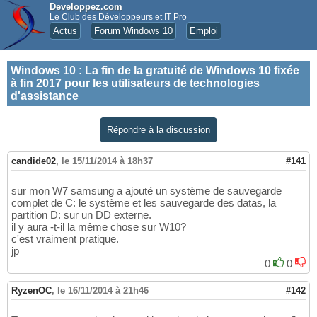
Developpez.com
Le Club des Développeurs et IT Pro
Actus
Forum Windows 10
Emploi
Windows 10
:
La fin de la gratuité de Windows 10 fixée
à fin 2017 pour les utilisateurs de technologies
d'assistance
Répondre à la discussion
candide02
,
le 15/11/2014 à 18h37
#141
sur mon W7 samsung a ajouté un système de sauvegarde
complet de C: le système et les sauvegarde des datas, la
partition D: sur un DD externe.
il y aura -t-il la même chose sur W10?
c'est vraiment pratique.
jp
0
0
RyzenOC
,
le 16/11/2014 à 21h46
#142