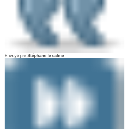
Envoyé par
Stéphane le calme