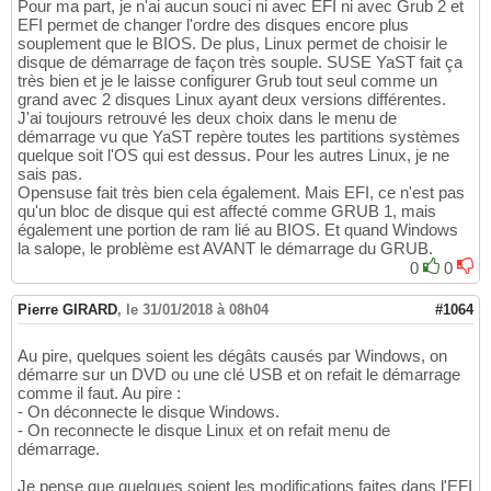
Pour ma part, je n'ai aucun souci ni avec EFI ni avec Grub 2 et
EFI permet de changer l'ordre des disques encore plus
souplement que le BIOS. De plus, Linux permet de choisir le
disque de démarrage de façon très souple. SUSE YaST fait ça
très bien et je le laisse configurer Grub tout seul comme un
grand avec 2 disques Linux ayant deux versions différentes.
J'ai toujours retrouvé les deux choix dans le menu de
démarrage vu que YaST repère toutes les partitions systèmes
quelque soit l'OS qui est dessus. Pour les autres Linux, je ne
sais pas.
Opensuse fait très bien cela également. Mais EFI, ce n'est pas
qu'un bloc de disque qui est affecté comme GRUB 1, mais
également une portion de ram lié au BIOS. Et quand Windows
la salope, le problème est AVANT le démarrage du GRUB.
0
0
Pierre GIRARD
,
le 31/01/2018 à 08h04
#1064
Au pire, quelques soient les dégâts causés par Windows, on
démarre sur un DVD ou une clé USB et on refait le démarrage
comme il faut. Au pire :
- On déconnecte le disque Windows.
- On reconnecte le disque Linux et on refait menu de
démarrage.
Je pense que quelques soient les modifications faites dans l'EFI