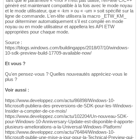
Tant que le paramètre « -mof » n'est pas utilisé, l'en-tête C/C++
généré est maintenant compatible à la fois avec le mode noyau
et le mode utilisateur, que « -km » ou « -um » soit spécifié sur la
ligne de commande. L'en-tête utilisera la macro _ETW_KM_
pour déterminer automatiquement s'il est compilé en mode
noyau ou en mode utilisateur et appellera les API ETW
appropriées pour chaque mode.
Source :
https://blogs.windows.com/buildingapps/2018/07/10/windows-
10-sdk-preview-build-17709-available-now/
Et vous ?
Qu'en pensez-vous ? Quelles nouveautés appréciez-vous le
plus ?
Voir aussi :
https://www.developpez.com/actu/86898/Windows-10-
Microsoft-publiera-des-preversions-de-SDK-pour-les-Windows-
Insider-a-compter-de-ce-mois/
https://www.developpez.com/actu/102204/Un-nouveau-SDK-
pour-Windows-10-Anniversary-Update-est-disponible-il-apporte-
plusieurs-ameliorations-a-la-Universal-Windows-Platform/
https://www.developpez.com/actu/76484/Windows-10-
Microsoft-publie-une-mise-a-jour-pour-la-Technical-Preview-qui-