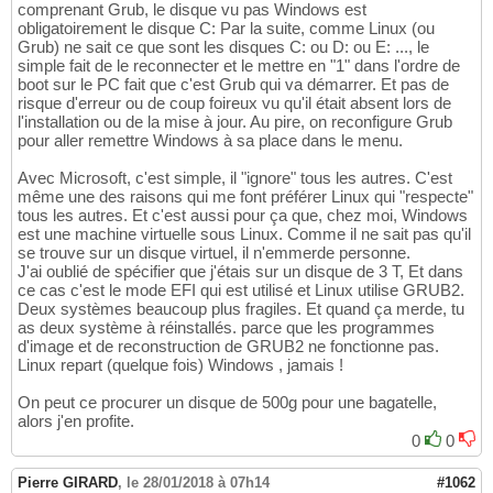
comprenant Grub, le disque vu pas Windows est
obligatoirement le disque C: Par la suite, comme Linux (ou
Grub) ne sait ce que sont les disques C: ou D: ou E: ..., le
simple fait de le reconnecter et le mettre en "1" dans l'ordre de
boot sur le PC fait que c'est Grub qui va démarrer. Et pas de
risque d'erreur ou de coup foireux vu qu'il était absent lors de
l'installation ou de la mise à jour. Au pire, on reconfigure Grub
pour aller remettre Windows à sa place dans le menu.
Avec Microsoft, c'est simple, il "ignore" tous les autres. C'est
même une des raisons qui me font préférer Linux qui "respecte"
tous les autres. Et c'est aussi pour ça que, chez moi, Windows
est une machine virtuelle sous Linux. Comme il ne sait pas qu'il
se trouve sur un disque virtuel, il n'emmerde personne.
J'ai oublié de spécifier que j'étais sur un disque de 3 T, Et dans
ce cas c'est le mode EFI qui est utilisé et Linux utilise GRUB2.
Deux systèmes beaucoup plus fragiles. Et quand ça merde, tu
as deux système à réinstallés. parce que les programmes
d'image et de reconstruction de GRUB2 ne fonctionne pas.
Linux repart (quelque fois) Windows , jamais !
On peut ce procurer un disque de 500g pour une bagatelle,
alors j'en profite.
0
0
Pierre GIRARD
,
le 28/01/2018 à 07h14
#1062