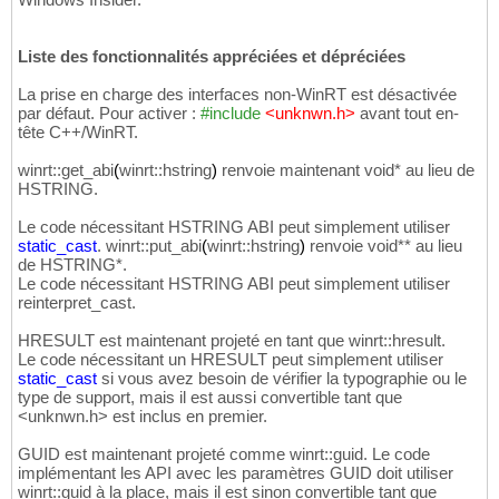
Liste des fonctionnalités appréciées et dépréciées
La prise en charge des interfaces non-WinRT est désactivée
par défaut. Pour activer :
#include
<unknwn.h>
avant tout en-
tête C++/WinRT.
winrt::get_abi
(
winrt::hstring
)
renvoie maintenant void* au lieu de
HSTRING.
Le code nécessitant HSTRING ABI peut simplement utiliser
static_cast
. winrt::put_abi
(
winrt::hstring
)
renvoie void** au lieu
de HSTRING*.
Le code nécessitant HSTRING ABI peut simplement utiliser
reinterpret_cast.
HRESULT est maintenant projeté en tant que winrt::hresult.
Le code nécessitant un HRESULT peut simplement utiliser
static_cast
si vous avez besoin de vérifier la typographie ou le
type de support, mais il est aussi convertible tant que
<unknwn.h> est inclus en premier.
GUID est maintenant projeté comme winrt::guid. Le code
implémentant les API avec les paramètres GUID doit utiliser
winrt::guid à la place, mais il est sinon convertible tant que