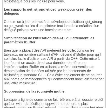
bibliothèque pour les inclure pour vous.
Les supports get_strong et get_weak pour créer des
délégués
Cette mise à jour permet à un développeur d'utiliser get_strong
ou get_weak au lieu d'un pointeur brut lors de la création d'un
délégué pointant vers une fonction membre.
Simplification de l'utilisation des API qui attendent les
paramètres IBuffer
Bien que la plupart des API préfèrent les collections ou les
tableaux, un nombre suffisant d'API dépend d'IBuffer pour qu'il
soit plus facile d'utiliser ces API à partir du C++. Cette mise à
jour fournit un accès direct aux données derrière une
implémentation IBuffer en utilisant la même convention de
dénomination de données utilisée par les conteneurs de
bibliothèque standard C++. Cela évite également de se heurter
aux noms de métadonnées qui commencent habituellement par
une lettre majuscule.
Suppression de la récursivité inutile
Lorsque la ligne de commande fait référence à un dossier plutôt
qu'à un winmd spécifique, cppwinrt ne recherche plus
récursivement les fichiers winmd. Le compilateur cppwinrt gère