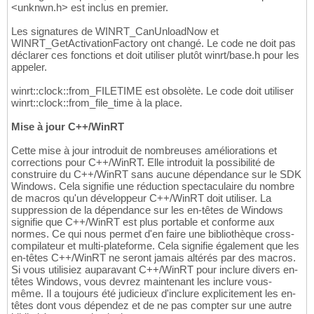
<unknwn.h> est inclus en premier.
Les signatures de WINRT_CanUnloadNow et
WINRT_GetActivationFactory ont changé. Le code ne doit pas
déclarer ces fonctions et doit utiliser plutôt winrt/base.h pour les
appeler.
winrt::clock::from_FILETIME est obsolète. Le code doit utiliser
winrt::clock::from_file_time à la place.
Mise à jour C++/WinRT
Cette mise à jour introduit de nombreuses améliorations et
corrections pour C++/WinRT. Elle introduit la possibilité de
construire du C++/WinRT sans aucune dépendance sur le SDK
Windows. Cela signifie une réduction spectaculaire du nombre
de macros qu'un développeur C++/WinRT doit utiliser. La
suppression de la dépendance sur les en-têtes de Windows
signifie que C++/WinRT est plus portable et conforme aux
normes. Ce qui nous permet d'en faire une bibliothèque cross-
compilateur et multi-plateforme. Cela signifie également que les
en-têtes C++/WinRT ne seront jamais altérés par des macros.
Si vous utilisiez auparavant C++/WinRT pour inclure divers en-
têtes Windows, vous devrez maintenant les inclure vous-
même. Il a toujours été judicieux d'inclure explicitement les en-
têtes dont vous dépendez et de ne pas compter sur une autre