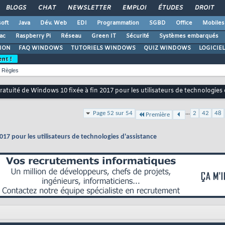
BLOGS
CHAT
NEWSLETTER
EMPLOI
ÉTUDES
DROIT
oft
Java
Dév. Web
EDI
Programmation
SGBD
Office
Mobiles
ac
Raspberry Pi
Réseau
Green IT
Sécurité
Systèmes embarqués
ION
FAQ WINDOWS
TUTORIELS WINDOWS
QUIZ WINDOWS
LOGICIE
ent !
Règles
 gratuité de Windows 10 fixée à fin 2017 pour les utilisateurs de technologies
...
Page 52 sur 54
2
42
48
Première
2017 pour les utilisateurs de technologies d'assistance