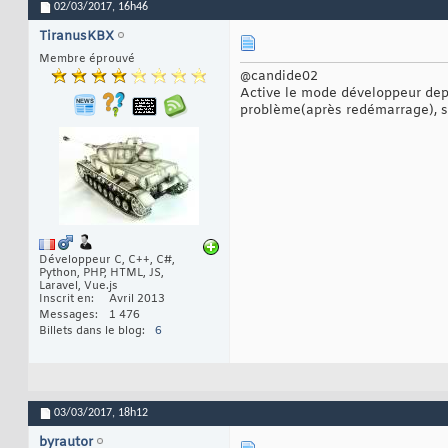
02/03/2017,
16h46
TiranusKBX
Membre éprouvé
@candide02
Active le mode développeur depu
problème(après redémarrage), si 
Développeur C, C++, C#,
Python, PHP, HTML, JS,
Laravel, Vue.js
Inscrit en
Avril 2013
Messages
1 476
Billets dans le blog
6
03/03/2017,
18h12
byrautor