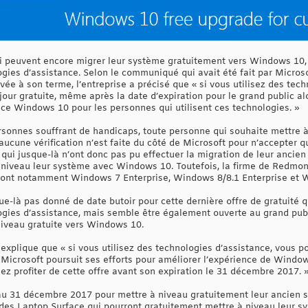
qui peuvent encore migrer leur système gratuitement vers Windows 10
gies d’assistance. Selon le communiqué qui avait été fait par Microso
rivée à son terme, l’entreprise a précisé que « si vous utilisez des te
 jour gratuite, même après la date d’expiration pour le grand public a
nce Windows 10 pour les personnes qui utilisent ces technologies. »
personnes souffrant de handicaps, toute personne qui souhaite mettre
aucune vérification n’est faite du côté de Microsoft pour n’accepter q
 qui jusque-là n’ont donc pas pu effectuer la migration de leur ancie
 à niveau leur système avec Windows 10. Toutefois, la firme de Redmon
e sont notamment Windows 7 Enterprise, Windows 8/8.1 Enterprise et 
ue-là pas donné de date butoir pour cette dernière offre de gratuité 
gies d’assistance, mais semble être également ouverte au grand public,
niveau gratuite vers Windows 10.
t explique que « si vous utilisez des technologies d’assistance, vous 
 Microsoft poursuit ses efforts pour améliorer l’expérience de Windo
llez profiter de cette offre avant son expiration le 31 décembre 2017. 
’au 31 décembre 2017 pour mettre à niveau gratuitement leur ancien s
des Laptop Surface qui pourront gratuitement mettre à niveau leur sy