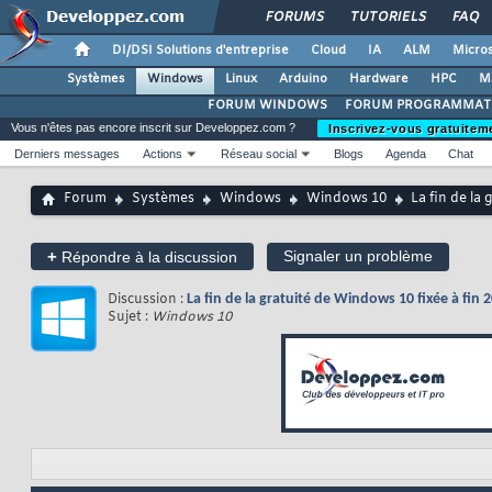
FORUMS
TUTORIELS
FAQ
DI/DSI Solutions d'entreprise
Cloud
IA
ALM
Micros
Systèmes
Windows
Linux
Arduino
Hardware
HPC
M
FORUM WINDOWS
FORUM PROGRAMMAT
Vous n'êtes pas encore inscrit sur Developpez.com ?
Inscrivez-vous gratuitem
Derniers messages
Actions
Réseau social
Blogs
Agenda
Chat
Forum
Systèmes
Windows
Windows 10
La fin de la
+
Signaler un problème
Répondre à la discussion
Discussion :
La fin de la gratuité de Windows 10 fixée à fin 
Sujet :
Windows 10