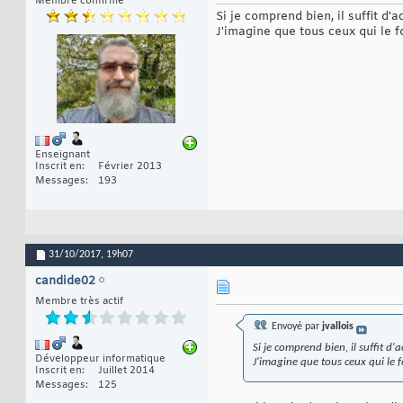
Membre confirmé
Si je comprend bien, il suffit d
J'imagine que tous ceux qui le 
Enseignant
Inscrit en
Février 2013
Messages
193
31/10/2017,
19h07
candide02
Membre très actif
Envoyé par
jvallois
Si je comprend bien, il suffit 
Développeur informatique
J'imagine que tous ceux qui le 
Inscrit en
Juillet 2014
Messages
125