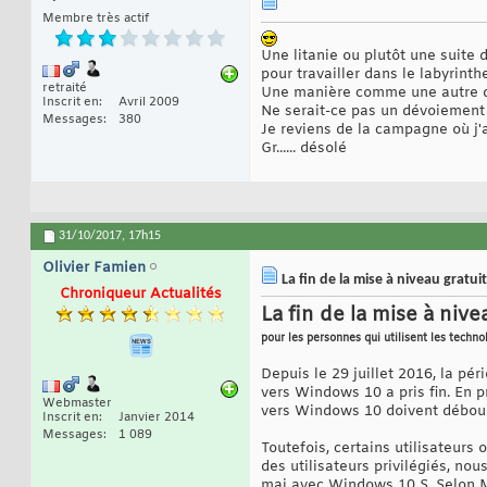
Membre très actif
Une litanie ou plutôt une suite
pour travailler dans le labyrinth
retraité
Une manière comme une autre d'é
Inscrit en
Avril 2009
Ne serait-ce pas un dévoiement de
Messages
380
Je reviens de la campagne où j'ai
Gr...... désolé
31/10/2017,
17h15
Olivier Famien
La fin de la mise à niveau gratui
Chroniqueur Actualités
La fin de la mise à niv
pour les personnes qui utilisent les techno
Depuis le 29 juillet 2016, la p
vers Windows 10 a pris fin. En pr
Webmaster
vers Windows 10 doivent débours
Inscrit en
Janvier 2014
Messages
1 089
Toutefois, certains utilisateurs
des utilisateurs privilégiés, no
mai avec Windows 10 S. Selon Mi