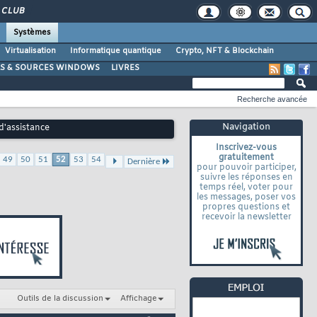
CLUB
Systèmes
Virtualisation
Informatique quantique
Crypto, NFT & Blockchain
LS & SOURCES WINDOWS
LIVRES
Recherche avancée
Navigation
 d'assistance
Inscrivez-vous
gratuitement
49
50
51
52
53
54
Dernière
pour pouvoir participer,
suivre les réponses en
temps réel, voter pour
les messages, poser vos
propres questions et
recevoir la newsletter
Outils de la discussion
Affichage