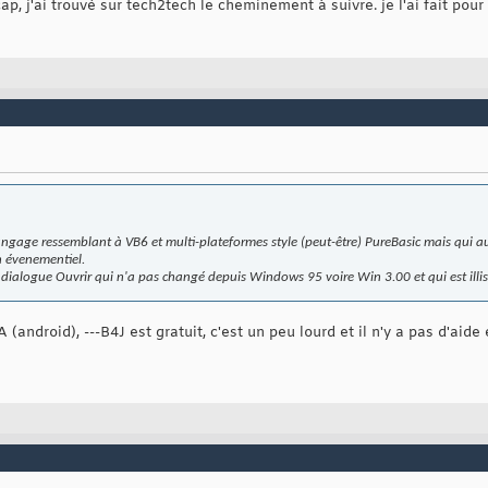
p, j'ai trouvé sur tech2tech le cheminement à suivre. je l'ai fait pour
angage ressemblant à VB6 et multi-plateformes style (peut-être) PureBasic mais qui au
n évenementiel.
e dialogue Ouvrir qui n'a pas changé depuis Windows 95 voire Win 3.00 et qui est illis
(android), ---B4J est gratuit, c'est un peu lourd et il n'y a pas d'aide