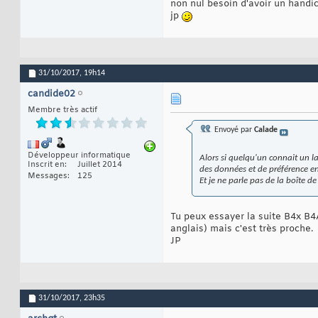
non nul besoin d'avoir un handica
jp
31/10/2017,
19h14
candide02
Membre très actif
Envoyé par
Calade
Développeur informatique
Alors si quelqu'un connait un l
Inscrit en
Juillet 2014
des données et de préférence e
Messages
125
Et je ne parle pas de la boîte d
Tu peux essayer la suite B4x B4A 
anglais) mais c'est très proche.
JP
31/10/2017,
23h35