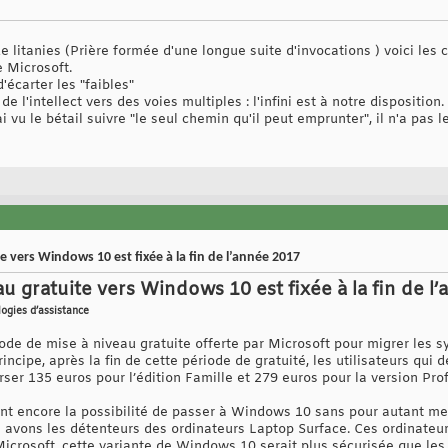
 de litanies (Prière formée d'une longue suite d'invocations ) voici 
e Microsoft.
carter les "faibles"
 l'intellect vers des voies multiples : l'infini est à notre disposition.
 vu le bétail suivre "le seul chemin qu'il peut emprunter", il n'a pas l
te vers Windows 10 est fixée à la fin de l’année 2017
eau gratuite vers Windows 10 est fixée à la fin de l
logies d’assistance
ériode de mise à niveau gratuite offerte par Microsoft pour migrer le
incipe, après la fin de cette période de gratuité, les utilisateurs qui
er 135 euros pour l’édition Famille et 279 euros pour la version Pro
 ont encore la possibilité de passer à Windows 10 sans pour autant met
us avons les détenteurs des ordinateurs Laptop Surface. Ces ordinateu
crosoft, cette variante de Windows 10 serait plus sécurisée que les 