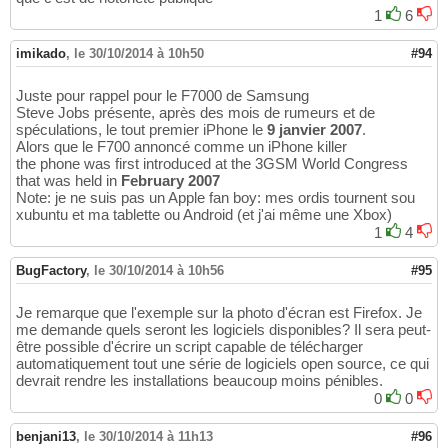
1
6
imikado
,
le 30/10/2014 à 10h50
#94
Juste pour rappel pour le F7000 de Samsung
Steve Jobs présente, après des mois de rumeurs et de
spéculations, le tout premier iPhone le
9 janvier 2007
.
Alors que le F700 annoncé comme un iPhone killer
the phone was first introduced at the 3GSM World Congress
that was held in
February 2007
Note: je ne suis pas un Apple fan boy: mes ordis tournent sou
xubuntu et ma tablette ou Android (et j'ai même une Xbox)
1
4
BugFactory
,
le 30/10/2014 à 10h56
#95
Je remarque que l'exemple sur la photo d'écran est Firefox. Je
me demande quels seront les logiciels disponibles? Il sera peut-
être possible d'écrire un script capable de télécharger
automatiquement tout une série de logiciels open source, ce qui
devrait rendre les installations beaucoup moins pénibles.
0
0
benjani13
,
le 30/10/2014 à 11h13
#96