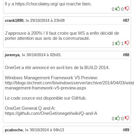
Il y a https://chocolatey.org/ qui marche bien.
0
0
crank1890
,
le 29/10/2014 à 23h08
#87
J'approuve à 200% ! Il faut croire que MS a enfin décidé de
porter attention aux avis de la communauté.
1
1
jeremya
,
le 30/10/2014 à 02h01
#88
OneGet a été annoncé en avril lors de la BUILD 2014.
Windows Management Framework V5 Preview:
http://blogs.technet.com/b/windowsserver/archive/2014/04/03/win
management-framework-v5-preview.aspx
Le code source est disponible sur GitHub.
OneGet General Q and A:
https://github.com/OneGet/oneget/wiki/Q-and-A
0
0
pcaboche
,
le 30/10/2014 à 04h13
#89