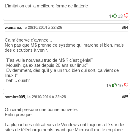
L'imitation est la meilleure forme de flatterie
4
13
wamania
,
le 29/10/2014 à 22h26
#84
Ca m'énerve d'avance...
Non pas que M$ prenne ce système qui marche si bien, mais
des discutions à venir.
"T'as vu le nouveau truc de M$ ? c'est génial"
"Mouaih, ça existe depuis 20 ans sur linux"
"Evidemment, dès qu'il y a un truc bien qui sort, ça vient de
linux !"
"bah... ouaih"
15
10
sombre005
,
le 29/10/2014 à 22h28
#85
On dirait presque une bonne nouvelle.
Enfin presque.
La plupart des utilisateurs de Windows ont toujours été sur des
sites de téléchargements avant que Microsoft mette en place