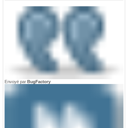
Envoyé par
BugFactory