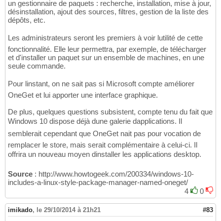
un gestionnaire de paquets : recherche, installation, mise à jour,
désinstallation, ajout des sources, filtres, gestion de la liste des
dépôts, etc.
Les administrateurs seront les premiers à voir lutilité de cette
fonctionnalité. Elle leur permettra, par exemple, de télécharger
et d'installer un paquet sur un ensemble de machines, en une
seule commande.
Pour linstant, on ne sait pas si Microsoft compte améliorer
OneGet et lui apporter une interface graphique.
De plus, quelques questions subsistent, compte tenu du fait que
Windows 10 dispose déjà dune galerie dapplications. Il
semblerait cependant que OneGet nait pas pour vocation de
remplacer le store, mais serait complémentaire à celui-ci. Il
offrira un nouveau moyen dinstaller les applications desktop.
Source
: http://www.howtogeek.com/200334/windows-10-
includes-a-linux-style-package-manager-named-oneget/
4
0
imikado
,
le 29/10/2014 à 21h21
#83