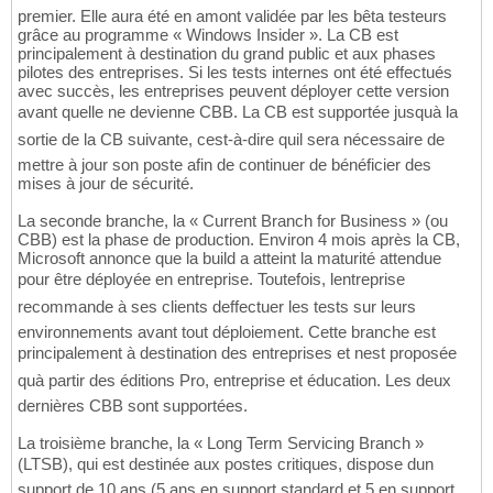
premier. Elle aura été en amont validée par les bêta testeurs
grâce au programme « Windows Insider ». La CB est
principalement à destination du grand public et aux phases
pilotes des entreprises. Si les tests internes ont été effectués
avec succès, les entreprises peuvent déployer cette version
avant quelle ne devienne CBB. La CB est supportée jusquà la
sortie de la CB suivante, cest-à-dire quil sera nécessaire de
mettre à jour son poste afin de continuer de bénéficier des
mises à jour de sécurité.
La seconde branche, la « Current Branch for Business » (ou
CBB) est la phase de production. Environ 4 mois après la CB,
Microsoft annonce que la build a atteint la maturité attendue
pour être déployée en entreprise. Toutefois, lentreprise
recommande à ses clients deffectuer les tests sur leurs
environnements avant tout déploiement. Cette branche est
principalement à destination des entreprises et nest proposée
quà partir des éditions Pro, entreprise et éducation. Les deux
dernières CBB sont supportées.
La troisième branche, la « Long Term Servicing Branch »
(LTSB), qui est destinée aux postes critiques, dispose dun
support de 10 ans (5 ans en support standard et 5 en support