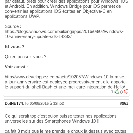
par défaut, prêts pour créer des applications pour Windows, iOS
et Android. En addition, Windows Bridge pour iOS permet de
convertir les applications iOS écrites en Objective-C en
applications UWP.
Source :
https://blogs.windows.com/buildingapps/2016/08/02/windows-
10-anniversary-update-sdk-14393/
Et vous ?
Qu'en pensez-vous ?
Voir aussi :
http://www.developpez.com/actu/102057/Windows-10-la-mise-
a-jour-anniversaire-est-deployee-progressivement-elle-apporte-
le-support-du-shell-Bash-et-une-meilleure-integration-de-Hello/
7
0
DotNET74
,
le 05/08/2016 à 12h52
#963
Ce qui serait top c'est qu'on puisse tester nos applications
universelles sur des Smartphones Windows 10 !!!
ça fait 3 mois que je me prends le choux là dessus avec toutes