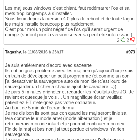
Les maj sous windows c'est chiant, faut redémarrer l'os et sa
mets trop longtemps à s'installer.
Sous linux depuis la version 4.0 plus de reboot et de toute façon
les maj s'installe beaucoup plus rapidement.
C'est pour moi un point négatif de l'os qu'il serait urgent de
corrigé (surtout pour la version server sa peut être intéressant).
2
2
Tagashy
,
le 11/08/2016 à 23h17
#973
Je suis entièrement d'acord avec sazearte
Ils ont un gros problème avec les maj rien qu'aujourd'hui je suis
en train de développer un petit programme (et comme un con
j'ai desactiver la sauvegarde auto de mon ide (c'est lourd de
sauvegarder un fichier a chaque ajout de caractère ...))
Je pars 5 minutes grignoter et regarder les résultats des JO. Je
revient et quesque je vois ... Un magnifique écran veuillez
patientiez ET n'eteignez pas votre ordinateur.
Au bout de 5 minute l'écran de maj.
Je me dis bon ils sont pas con quand les maj seront finie sa
fera comme leur mode arret (mode hibernation ) et je
retrouverais mon ide intact et je pourrait continuer mon dev.
Fin de la maj et bas non j'ai tout perdue et windows n'a rien
sauvegarde.
Je vous laisse imaginer, dans une entreprise, l'effet que ca