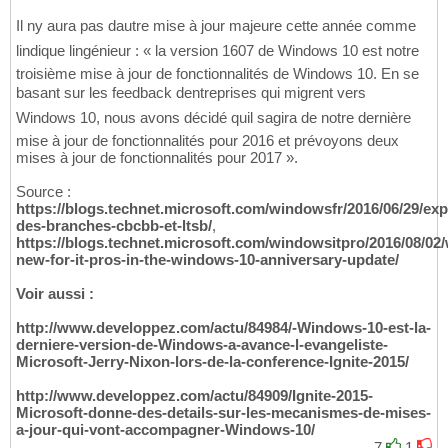
Il ny aura pas dautre mise à jour majeure cette année comme
lindique lingénieur : « la version 1607 de Windows 10 est notre
troisième mise à jour de fonctionnalités de Windows 10. En se
basant sur les feedback dentreprises qui migrent vers
Windows 10, nous avons décidé quil sagira de notre dernière
mise à jour de fonctionnalités pour 2016 et prévoyons deux
mises à jour de fonctionnalités pour 2017 ».
Source :
https://blogs.technet.microsoft.com/windowsfr/2016/06/29/expl
des-branches-cbcbb-et-ltsb/
,
https://blogs.technet.microsoft.com/windowsitpro/2016/08/02
new-for-it-pros-in-the-windows-10-anniversary-update/
Voir aussi :
http://www.developpez.com/actu/84984/-Windows-10-est-la-
derniere-version-de-Windows-a-avance-l-evangeliste-
Microsoft-Jerry-Nixon-lors-de-la-conference-Ignite-2015/
http://www.developpez.com/actu/84909/Ignite-2015-
Microsoft-donne-des-details-sur-les-mecanismes-de-mises-
a-jour-qui-vont-accompagner-Windows-10/
7
1