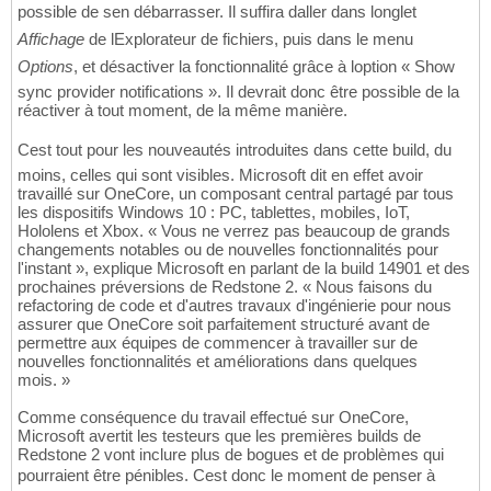
possible de sen débarrasser. Il suffira daller dans longlet
Affichage
de lExplorateur de fichiers, puis dans le menu
Options
, et désactiver la fonctionnalité grâce à loption « Show
sync provider notifications ». Il devrait donc être possible de la
réactiver à tout moment, de la même manière.
Cest tout pour les nouveautés introduites dans cette build, du
moins, celles qui sont visibles. Microsoft dit en effet avoir
travaillé sur OneCore, un composant central partagé par tous
les dispositifs Windows 10 : PC, tablettes, mobiles, IoT,
Hololens et Xbox. « Vous ne verrez pas beaucoup de grands
changements notables ou de nouvelles fonctionnalités pour
l'instant », explique Microsoft en parlant de la build 14901 et des
prochaines préversions de Redstone 2. « Nous faisons du
refactoring de code et d'autres travaux d'ingénierie pour nous
assurer que OneCore soit parfaitement structuré avant de
permettre aux équipes de commencer à travailler sur de
nouvelles fonctionnalités et améliorations dans quelques
mois. »
Comme conséquence du travail effectué sur OneCore,
Microsoft avertit les testeurs que les premières builds de
Redstone 2 vont inclure plus de bogues et de problèmes qui
pourraient être pénibles. Cest donc le moment de penser à