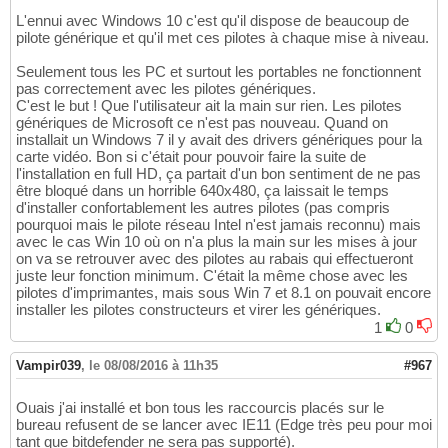
L'ennui avec Windows 10 c'est qu'il dispose de beaucoup de
pilote générique et qu'il met ces pilotes à chaque mise à niveau.
Seulement tous les PC et surtout les portables ne fonctionnent
pas correctement avec les pilotes génériques.
C'est le but ! Que l'utilisateur ait la main sur rien. Les pilotes
génériques de Microsoft ce n'est pas nouveau. Quand on
installait un Windows 7 il y avait des drivers génériques pour la
carte vidéo. Bon si c'était pour pouvoir faire la suite de
l'installation en full HD, ça partait d'un bon sentiment de ne pas
être bloqué dans un horrible 640x480, ça laissait le temps
d'installer confortablement les autres pilotes (pas compris
pourquoi mais le pilote réseau Intel n'est jamais reconnu) mais
avec le cas Win 10 où on n'a plus la main sur les mises à jour
on va se retrouver avec des pilotes au rabais qui effectueront
juste leur fonction minimum. C'était la même chose avec les
pilotes d'imprimantes, mais sous Win 7 et 8.1 on pouvait encore
installer les pilotes constructeurs et virer les génériques.
1
0
Vampir039
,
le 08/08/2016 à 11h35
#967
Ouais j'ai installé et bon tous les raccourcis placés sur le
bureau refusent de se lancer avec IE11 (Edge très peu pour moi
tant que bitdefender ne sera pas supporté).