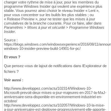
changer votre rythme de mise à jour, pour les membres du
programme Windows Insider qui veulent une expérience plus
stable. Vous pourrez ainsi choisir le niveau Insider « Lent »,
pour vous concentrer sur les builds les plus stables ; ou
« Release Preview », pour ne tester que les mises à jour
cumulatives de la branche courante. Pour ce faire, aller dans
Paramètres > Mises à jour et sécurité > Programme Windows
Insider
.
Source :
https://blogs.windows.com/windowsexperience/2016/08/11/announ
windows-10-insider-preview-build-14901-for-pc/
Et vous ?
Que pensez-vous de lajout de notifications dans lExplorateur de
fichiers ?
Voir aussi :
http://www.developpez.com/actu/102314/Windows-10-
Microsoft-prevoit-deux-mises-a-jour-majeures-en-2017-la-MaJ-
anniversaire-sera-disponible-en-environnement-industriel-en-
octobre/
http://www.developpez.com/actu/102057/Windows-10-la-mise-
a-jour-anniversaire-est-deployee-progressivement-elle-apporte-