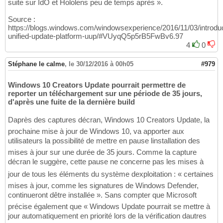
suite sur IdO et Hololens peu de temps après ».
Source :
https://blogs.windows.com/windowsexperience/2016/11/03/introdu
unified-update-platform-uup/#VUyqQ5p5rB5FwBv6.97
4
0
Stéphane le calme
,
le 30/12/2016 à 00h05
#979
Windows 10 Creators Update pourrait permettre de
reporter un téléchargement sur une période de 35 jours,
d'après une fuite de la dernière build
Daprès des captures décran, Windows 10 Creators Update, la
prochaine mise à jour de Windows 10, va apporter aux
utilisateurs la possibilité de mettre en pause linstallation des
mises à jour sur une durée de 35 jours. Comme la capture
décran le suggère, cette pause ne concerne pas les mises à
jour de tous les éléments du système dexploitation : « certaines
mises à jour, comme les signatures de Windows Defender,
continueront dêtre installée ». Sans compter que Microsoft
précise également que « Windows Update pourrait se mettre à
jour automatiquement en priorité lors de la vérification dautres