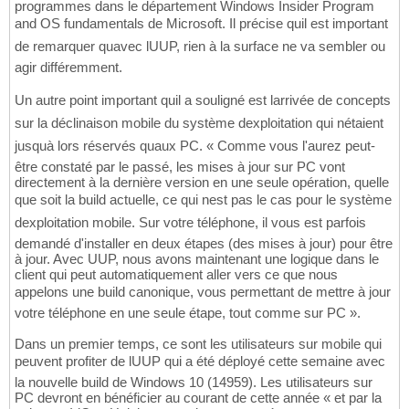
programmes dans le département Windows Insider Program
and OS fundamentals de Microsoft. Il précise quil est important
de remarquer quavec lUUP, rien à la surface ne va sembler ou
agir différemment.
Un autre point important quil a souligné est larrivée de concepts
sur la déclinaison mobile du système dexploitation qui nétaient
jusquà lors réservés quaux PC. « Comme vous l'aurez peut-
être constaté par le passé, les mises à jour sur PC vont
directement à la dernière version en une seule opération, quelle
que soit la build actuelle, ce qui nest pas le cas pour le système
dexploitation mobile. Sur votre téléphone, il vous est parfois
demandé d'installer en deux étapes (des mises à jour) pour être
à jour. Avec UUP, nous avons maintenant une logique dans le
client qui peut automatiquement aller vers ce que nous
appelons une build canonique, vous permettant de mettre à jour
votre téléphone en une seule étape, tout comme sur PC ».
Dans un premier temps, ce sont les utilisateurs sur mobile qui
peuvent profiter de lUUP qui a été déployé cette semaine avec
la nouvelle build de Windows 10 (14959). Les utilisateurs sur
PC devront en bénéficier au courant de cette année « et par la