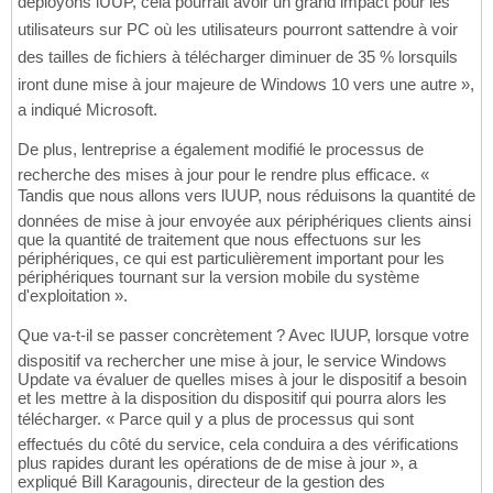
déployons lUUP, cela pourrait avoir un grand impact pour les
utilisateurs sur PC où les utilisateurs pourront sattendre à voir
des tailles de fichiers à télécharger diminuer de 35 % lorsquils
iront dune mise à jour majeure de Windows 10 vers une autre »,
a indiqué Microsoft.
De plus, lentreprise a également modifié le processus de
recherche des mises à jour pour le rendre plus efficace. «
Tandis que nous allons vers lUUP, nous réduisons la quantité de
données de mise à jour envoyée aux périphériques clients ainsi
que la quantité de traitement que nous effectuons sur les
périphériques, ce qui est particulièrement important pour les
périphériques tournant sur la version mobile du système
d'exploitation ».
Que va-t-il se passer concrètement ? Avec lUUP, lorsque votre
dispositif va rechercher une mise à jour, le service Windows
Update va évaluer de quelles mises à jour le dispositif a besoin
et les mettre à la disposition du dispositif qui pourra alors les
télécharger. « Parce quil y a plus de processus qui sont
effectués du côté du service, cela conduira a des vérifications
plus rapides durant les opérations de de mise à jour », a
expliqué Bill Karagounis, directeur de la gestion des