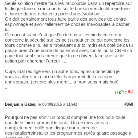
Seule solution mettre tous les raccourcis dans un repertoire sur
le disque faire un raccourcis sur le bureau vers le dit repertoire
et lancer depuis celui-ci tu parle d'une évolution ....
On doit certainement tous faire partie des services de contre
espionnage et avoir tellement de choses inavouables a cacher
lol.
Ce qui est tuant c'est que l'on te casse les pieds en ce qui
concerne la sécurité sur les pc (surtout en ce qui concerne les
tours comme si tu les trimbalaient sur toi mdr) et à coté de ca tu
passe près d'une borne de paiement avec ton tel ou ta CB et ca
paye tout seul sans meme que tu ne doivent faire une seule
action ptdr chercher l'erreur .....
Oups mal redirigé vers un autre topic après connection je
voulais aller sur celui du téléchargement de la version
anniversaire (encore plus merd.... a mon sens mais bon)
...
0
0
Benjamin Gates
,
le 08/08/2016 à 11h41
#968
Pourquoi ne pas sortir un produit complet une fois pour toute
que de le faire comme il le font... Un de mes amis a
completement grillE son disque dur a force de
desinstaller/reinstaller les programmes après quatre passage a