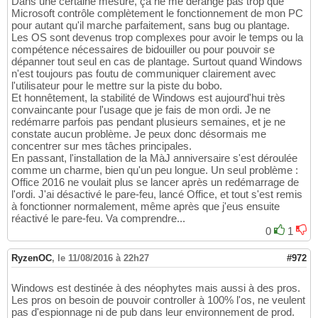
Dans une certaine mesure, ça ne me dérange pas trop que
Microsoft contrôle complètement le fonctionnement de mon PC
pour autant qu'il marche parfaitement, sans bug ou plantage.
Les OS sont devenus trop complexes pour avoir le temps ou la
compétence nécessaires de bidouiller ou pour pouvoir se
dépanner tout seul en cas de plantage. Surtout quand Windows
n'est toujours pas foutu de communiquer clairement avec
l'utilisateur pour le mettre sur la piste du bobo.
Et honnêtement, la stabilité de Windows est aujourd'hui très
convaincante pour l'usage que je fais de mon ordi. Je ne
redémarre parfois pas pendant plusieurs semaines, et je ne
constate aucun problème. Je peux donc désormais me
concentrer sur mes tâches principales.
En passant, l'installation de la MàJ anniversaire s'est déroulée
comme un charme, bien qu'un peu longue. Un seul problème :
Office 2016 ne voulait plus se lancer après un redémarrage de
l'ordi. J'ai désactivé le pare-feu, lancé Office, et tout s'est remis
à fonctionner normalement, même après que j'eus ensuite
réactivé le pare-feu. Va comprendre...
0
1
RyzenOC
,
le 11/08/2016 à 22h27
#972
Windows est destinée à des néophytes mais aussi à des pros.
Les pros on besoin de pouvoir controller à 100% l'os, ne veulent
pas d'espionnage ni de pub dans leur environnement de prod.