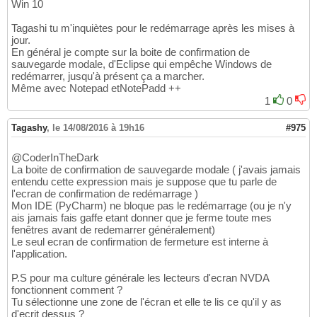
Win 10
Tagashi tu m'inquiètes pour le redémarrage après les mises à
jour.
En général je compte sur la boite de confirmation de
sauvegarde modale, d'Eclipse qui empêche Windows de
redémarrer, jusqu'à présent ça a marcher.
Même avec Notepad etNotePadd ++
1
0
Tagashy
,
le 14/08/2016 à 19h16
#975
@CoderInTheDark
La boite de confirmation de sauvegarde modale ( j'avais jamais
entendu cette expression mais je suppose que tu parle de
l'ecran de confirmation de redémarrage )
Mon IDE (PyCharm) ne bloque pas le redémarrage (ou je n'y
ais jamais fais gaffe etant donner que je ferme toute mes
fenêtres avant de redemarrer généralement)
Le seul ecran de confirmation de fermeture est interne à
l'application.
P.S pour ma culture générale les lecteurs d'ecran NVDA
fonctionnent comment ?
Tu sélectionne une zone de l'écran et elle te lis ce qu'il y as
d'ecrit dessus ?