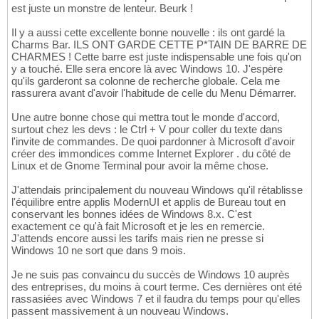
est juste un monstre de lenteur. Beurk !
Il y a aussi cette excellente bonne nouvelle : ils ont gardé la
Charms Bar. ILS ONT GARDE CETTE P*TAIN DE BARRE DE
CHARMES ! Cette barre est juste indispensable une fois qu'on
y a touché. Elle sera encore là avec Windows 10. J'espère
qu'ils garderont sa colonne de recherche globale. Cela me
rassurera avant d'avoir l'habitude de celle du Menu Démarrer.
Une autre bonne chose qui mettra tout le monde d'accord,
surtout chez les devs : le Ctrl + V pour coller du texte dans
l'invite de commandes. De quoi pardonner à Microsoft d'avoir
créer des immondices comme Internet Explorer . du côté de
Linux et de Gnome Terminal pour avoir la même chose.
J'attendais principalement du nouveau Windows qu'il rétablisse
l'équilibre entre applis ModernUI et applis de Bureau tout en
conservant les bonnes idées de Windows 8.x. C'est
exactement ce qu'à fait Microsoft et je les en remercie.
J'attends encore aussi les tarifs mais rien ne presse si
Windows 10 ne sort que dans 9 mois.
Je ne suis pas convaincu du succès de Windows 10 auprès
des entreprises, du moins à court terme. Ces dernières ont été
rassasiées avec Windows 7 et il faudra du temps pour qu'elles
passent massivement à un nouveau Windows.