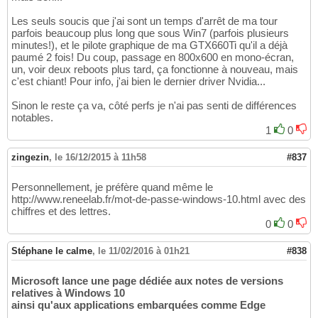
Les seuls soucis que j'ai sont un temps d'arrêt de ma tour
parfois beaucoup plus long que sous Win7 (parfois plusieurs
minutes!), et le pilote graphique de ma GTX660Ti qu'il a déjà
paumé 2 fois! Du coup, passage en 800x600 en mono-écran,
un, voir deux reboots plus tard, ça fonctionne à nouveau, mais
c'est chiant! Pour info, j'ai bien le dernier driver Nvidia...
Sinon le reste ça va, côté perfs je n'ai pas senti de différences
notables.
1
0
zingezin
,
le 16/12/2015 à 11h58
#837
Personnellement, je préfère quand même le
http://www.reneelab.fr/mot-de-passe-windows-10.html avec des
chiffres et des lettres.
0
0
Stéphane le calme
,
le 11/02/2016 à 01h21
#838
Microsoft lance une page dédiée aux notes de versions
relatives à Windows 10
ainsi qu'aux applications embarquées comme Edge