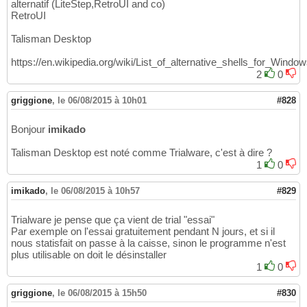
alternatif (LiteStep,RetroUI and co)
RetroUI
Talisman Desktop
https://en.wikipedia.org/wiki/List_of_alternative_shells_for_Windo
2
0
griggione
,
le 06/08/2015 à 10h01
#828
Bonjour
imikado
Talisman Desktop est noté comme Trialware, c'est à dire ?
1
0
imikado
,
le 06/08/2015 à 10h57
#829
Trialware je pense que ça vient de trial "essai"
Par exemple on l'essai gratuitement pendant N jours, et si il
nous statisfait on passe à la caisse, sinon le programme n'est
plus utilisable on doit le désinstaller
1
0
griggione
,
le 06/08/2015 à 15h50
#830