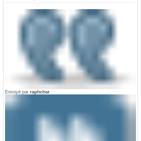
Envoyé par
raphchar