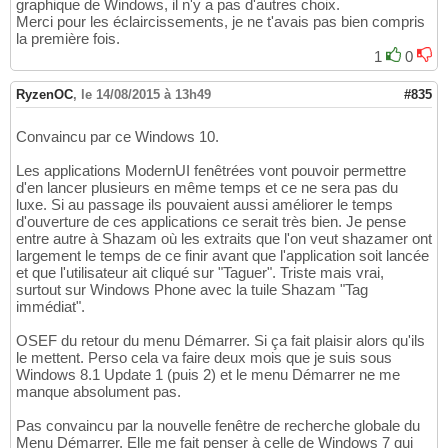
graphique de Windows, il n'y a pas d'autres choix.
Merci pour les éclaircissements, je ne t'avais pas bien compris
la première fois.
1
0
RyzenOC
,
le 14/08/2015 à 13h49
#835
Convaincu par ce Windows 10.
Les applications ModernUI fenêtrées vont pouvoir permettre
d'en lancer plusieurs en même temps et ce ne sera pas du
luxe. Si au passage ils pouvaient aussi améliorer le temps
d'ouverture de ces applications ce serait très bien. Je pense
entre autre à Shazam où les extraits que l'on veut shazamer ont
largement le temps de ce finir avant que l'application soit lancée
et que l'utilisateur ait cliqué sur "Taguer". Triste mais vrai,
surtout sur Windows Phone avec la tuile Shazam "Tag
immédiat".
OSEF du retour du menu Démarrer. Si ça fait plaisir alors qu'ils
le mettent. Perso cela va faire deux mois que je suis sous
Windows 8.1 Update 1 (puis 2) et le menu Démarrer ne me
manque absolument pas.
Pas convaincu par la nouvelle fenêtre de recherche globale du
Menu Démarrer. Elle me fait penser à celle de Windows 7 qui