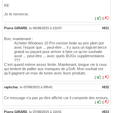
RE
Je te remercie.
1
0
Pierre GIRARD
,
le 06/08/2015 à 21h57
#831
Bon, maintenant :
Acheter Windows 10 Pro version boite au prix plein pot
avec l'espoir que ... peut-être ... il y aura un logiciel tierce
gratuit ou payant pour arriver à faire ce qu'on souhaite
avoir ... peut-être ... avec quels BUGs supplémentaires
???
C'est quand même assez limite. Maintenant, longue vie à ceux
qui tentent de pallier aux manques de µSoft. Mon souhait est
qu'il gagnent un max de tunes avec leurs produits.
2
2
raphchar
,
le 07/08/2015 à 09h41
#832
Ce message n'a pas pu être affiché car il comporte des erreurs.
1
0
Pierre GIRARD
,
le 07/08/2015 à 11h51
#833