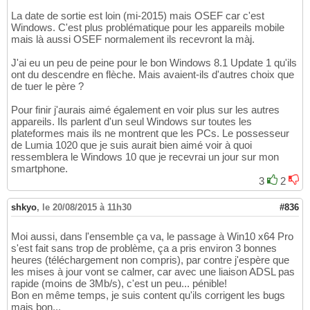
La date de sortie est loin (mi-2015) mais OSEF car c'est
Windows. C'est plus problématique pour les appareils mobile
mais là aussi OSEF normalement ils recevront la màj.
J'ai eu un peu de peine pour le bon Windows 8.1 Update 1 qu'ils
ont du descendre en flèche. Mais avaient-ils d'autres choix que
de tuer le père ?
Pour finir j'aurais aimé également en voir plus sur les autres
appareils. Ils parlent d'un seul Windows sur toutes les
plateformes mais ils ne montrent que les PCs. Le possesseur
de Lumia 1020 que je suis aurait bien aimé voir à quoi
ressemblera le Windows 10 que je recevrai un jour sur mon
smartphone.
3
2
shkyo
,
le 20/08/2015 à 11h30
#836
Moi aussi, dans l'ensemble ça va, le passage à Win10 x64 Pro
s'est fait sans trop de problème, ça a pris environ 3 bonnes
heures (téléchargement non compris), par contre j'espère que
les mises à jour vont se calmer, car avec une liaison ADSL pas
rapide (moins de 3Mb/s), c'est un peu... pénible!
Bon en même temps, je suis content qu'ils corrigent les bugs
mais bon...