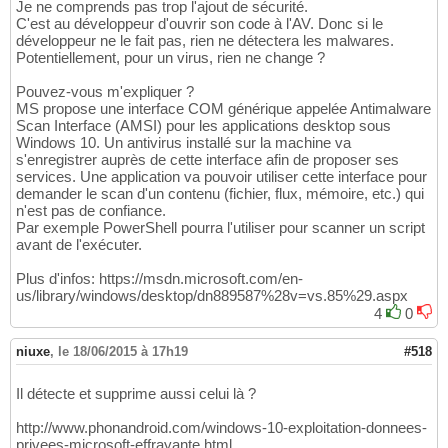
Je ne comprends pas trop l'ajout de sécurité.
C'est au développeur d'ouvrir son code à l'AV. Donc si le
développeur ne le fait pas, rien ne détectera les malwares.
Potentiellement, pour un virus, rien ne change ?
Pouvez-vous m'expliquer ?
MS propose une interface COM générique appelée Antimalware
Scan Interface (AMSI) pour les applications desktop sous
Windows 10. Un antivirus installé sur la machine va
s'enregistrer auprès de cette interface afin de proposer ses
services. Une application va pouvoir utiliser cette interface pour
demander le scan d'un contenu (fichier, flux, mémoire, etc.) qui
n'est pas de confiance.
Par exemple PowerShell pourra l'utiliser pour scanner un script
avant de l'exécuter.
Plus d'infos: https://msdn.microsoft.com/en-
us/library/windows/desktop/dn889587%28v=vs.85%29.aspx
4
0
niuxe
,
le 18/06/2015 à 17h19
#518
Il détecte et supprime aussi celui là ?
http://www.phonandroid.com/windows-10-exploitation-donnees-
privees-microsoft-effrayante.html