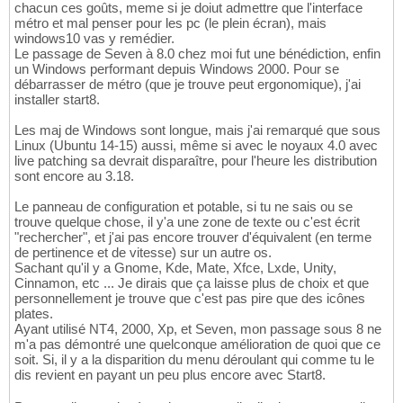
chacun ces goûts, meme si je doiut admettre que l'interface
métro et mal penser pour les pc (le plein écran), mais
windows10 vas y remédier.
Le passage de Seven à 8.0 chez moi fut une bénédiction, enfin
un Windows performant depuis Windows 2000. Pour se
débarrasser de métro (que je trouve peut ergonomique), j'ai
installer start8.
Les maj de Windows sont longue, mais j'ai remarqué que sous
Linux (Ubuntu 14-15) aussi, même si avec le noyaux 4.0 avec
live patching sa devrait disparaître, pour l'heure les distribution
sont encore au 3.18.
Le panneau de configuration et potable, si tu ne sais ou se
trouve quelque chose, il y'a une zone de texte ou c'est écrit
"rechercher", et j'ai pas encore trouver d'équivalent (en terme
de pertinence et de vitesse) sur un autre os.
Sachant qu'il y a Gnome, Kde, Mate, Xfce, Lxde, Unity,
Cinnamon, etc ... Je dirais que ça laisse plus de choix et que
personnellement je trouve que c'est pas pire que des icônes
plates.
Ayant utilisé NT4, 2000, Xp, et Seven, mon passage sous 8 ne
m'a pas démontré une quelconque amélioration de quoi que ce
soit. Si, il y a la disparition du menu déroulant qui comme tu le
dis revient en payant un peu plus encore avec Start8.