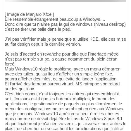
[ Image de Manjaro Xfce ]
Elle ressemble étrangement beaucoup a Windows....
Donc dire que tu n'aime pas la gui de windows (niveau desktop)
c'est se tirer une balle dans le pied.
J'ai pas vérifirier mais je pense que tu utilise KDE, elle ces mise
au flat design depuis la dernière version.
Je suis d'accord en revanche pour dire que l'interface métro
n'est pas terrible sur pc, a cause notamment du plein écran
forcé.
Mais Windows10 règle le problème, avec un menu démarrer
avec des tuiles, qui au lieu d'afficher un simple icône fixe,
pourra afficher des infos, ce qui évite de lancer l'application.
Et l'arrivé des fameux bureau virtuel, MS ratrappe son retard
sur les gui linux.
C'est bien connu, c'est toujours les autres qui ressemblent à
soit. Toujours est-il que les bureaux multiples, le menu des
applications, le gestionnaire de paquets ou plus simplement le
menu des configurations ne ressemblent en rien aux Windows
que je connais. Windows 10 améliorera peut-être les choses
mais comme ce devait déjà être le cas de Windows 8 puis 8.1
et que finalement je n'ai rien vu venir... je laisserais aux autres le
plaisir de chercher ou se cachent les améliorations que j'utilise