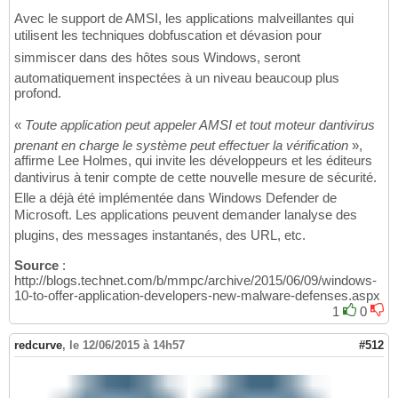
Avec le support de AMSI, les applications malveillantes qui
utilisent les techniques dobfuscation et dévasion pour
simmiscer dans des hôtes sous Windows, seront
automatiquement inspectées à un niveau beaucoup plus
profond.
«
Toute application peut appeler AMSI et tout moteur dantivirus
prenant en charge le système peut effectuer la vérification
»,
affirme Lee Holmes, qui invite les développeurs et les éditeurs
dantivirus à tenir compte de cette nouvelle mesure de sécurité.
Elle a déjà été implémentée dans Windows Defender de
Microsoft. Les applications peuvent demander lanalyse des
plugins, des messages instantanés, des URL, etc.
Source
:
http://blogs.technet.com/b/mmpc/archive/2015/06/09/windows-
10-to-offer-application-developers-new-malware-defenses.aspx
1
0
redcurve
,
le 12/06/2015 à 14h57
#512