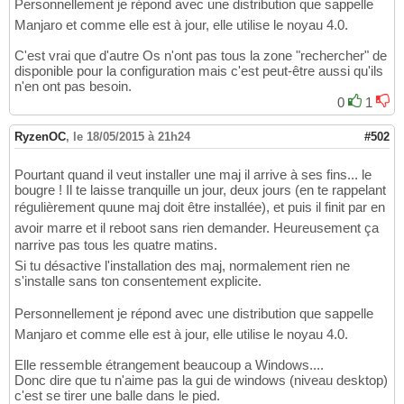
Personnellement je répond avec une distribution que sappelle
Manjaro et comme elle est à jour, elle utilise le noyau 4.0.
C'est vrai que d'autre Os n'ont pas tous la zone "rechercher" de
disponible pour la configuration mais c'est peut-être aussi qu'ils
n'en ont pas besoin.
0
1
RyzenOC
,
le 18/05/2015 à 21h24
#502
Pourtant quand il veut installer une maj il arrive à ses fins... le
bougre ! Il te laisse tranquille un jour, deux jours (en te rappelant
régulièrement quune maj doit être installée), et puis il finit par en
avoir marre et il reboot sans rien demander. Heureusement ça
narrive pas tous les quatre matins.
Si tu désactive l'installation des maj, normalement rien ne
s'installe sans ton consentement explicite.
Personnellement je répond avec une distribution que sappelle
Manjaro et comme elle est à jour, elle utilise le noyau 4.0.
Elle ressemble étrangement beaucoup a Windows....
Donc dire que tu n'aime pas la gui de windows (niveau desktop)
c'est se tirer une balle dans le pied.