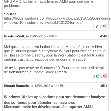
GPU AMD. La firme travaille avec AMD pour corriger le
problème.
Source
:
https://blogs.windows.com/bloggingwindows/2015/05/20/announci
windows-10-insider-preview-build-10122-for-pcs/
1
0
MikeRowSoft
,
le 23/05/2015 à 09h55
#510
Moi qui veux une distribution Linux de Microsoft, je crois bien
que je l'aurais jamais à se rythme là. Sauf peut-être en serveur
si il laisse tombé DirectX, pour la WorkStation c'est foutu dans
certains cas, la bureautique peu encore être sauvé.
Je ne l'ai pas testé se Windows 10. Pourtant se serait si simple
de transformer le "/home" avec DirectX.
0
5
Hinault Romaric
,
le 12/06/2015 à 14h35
#511
Windows 10 : les applications pourront demander lanalyse
des contenus pour détecter les malwares
Microsoft invite les développeurs à supporter AMSI