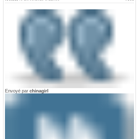
Envoyé par
chinagirl