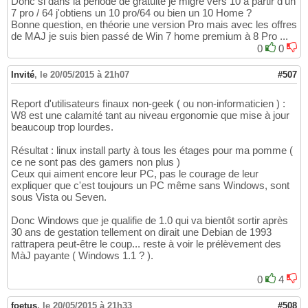
Donc si dans la période de gratuité je migre vers 10 à partir d'un
7 pro / 64 j'obtiens un 10 pro/64 ou bien un 10 Home ?
Bonne question, en théorie une version Pro mais avec les offres
de MAJ je suis bien passé de Win 7 home premium à 8 Pro ...
0
0
Invité
,
le 20/05/2015 à 21h07
#507
Report d'utilisateurs finaux non-geek ( ou non-informaticien ) :
W8 est une calamité tant au niveau ergonomie que mise à jour
beaucoup trop lourdes.
Résultat : linux install party à tous les étages pour ma pomme (
ce ne sont pas des gamers non plus )
Ceux qui aiment encore leur PC, pas le courage de leur
expliquer que c'est toujours un PC même sans Windows, sont
sous Vista ou Seven.
Donc Windows que je qualifie de 1.0 qui va bientôt sortir après
30 ans de gestation tellement on dirait une Debian de 1993
rattrapera peut-être le coup... reste à voir le prélèvement des
MàJ payante ( Windows 1.1 ? ).
0
4
foetus
,
le 20/05/2015 à 21h33
#508