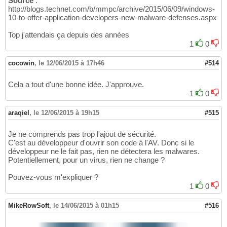
Source
:
http://blogs.technet.com/b/mmpc/archive/2015/06/09/windows-
10-to-offer-application-developers-new-malware-defenses.aspx
Top j'attendais ça depuis des années
1
0
cocowin
,
le 12/06/2015 à 17h46
#514
Cela a tout d'une bonne idée. J'approuve.
1
0
araqiel
,
le 12/06/2015 à 19h15
#515
Je ne comprends pas trop l'ajout de sécurité.
C'est au développeur d'ouvrir son code à l'AV. Donc si le
développeur ne le fait pas, rien ne détectera les malwares.
Potentiellement, pour un virus, rien ne change ?
Pouvez-vous m'expliquer ?
1
0
MikeRowSoft
,
le 14/06/2015 à 01h15
#516