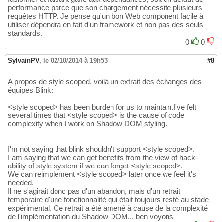
performance parce que son chargement nécessite plusieurs
requêtes HTTP. Je pense qu'un bon Web component facile à
utiliser dépendra en fait d'un framework et non pas des seuls
standards.
0
0
SylvainPV
,
le 02/10/2014 à 19h53
#8
A propos de style scoped, voilà un extrait des échanges des
équipes Blink:
<style scoped> has been burden for us to maintain.I've felt
several times that <style scoped> is the cause of code
complexity when I work on Shadow DOM styling.
I'm not saying that blink shouldn't support <style scoped>.
I am saying that we can get benefits from the view of hack-
ability of style system if we can forget <style scoped>.
We can reimplement <style scoped> later once we feel it's
needed.
Il ne s'agirait donc pas d'un abandon, mais d'un retrait
temporaire d'une fonctionnalité qui était toujours resté au stade
expérimental. Ce retrait a été amené à cause de la complexité
de l'implémentation du Shadow DOM... ben voyons