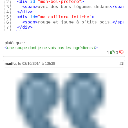
<
div
id
=
"mon-bol-prefere"
>
2
<
span
>
avec des bons légumes dedans
</
span
>
3
</
div
>
4
<
div
id
=
"ma-cuillere-fetiche"
>
5
<
span
>
rouge et jaune à p'tits pois.
</
span
6
</
div
>
7
</
div
>
8
plutôt que :
<
une-soupe-dont-je-ne-vois-pas-les-ingrédients /
>
1
0
madfu
,
le 02/10/2014 à 13h38
#3