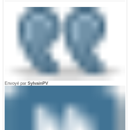
Envoyé par
SylvainPV