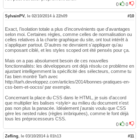
0
0
SylvainPV
,
le 02/10/2014 à 22h09
#10
Exact, l'isolation totale a plus d'inconvénients que d'avantages
selon moi. Certaines règles, comme celles de normalisation ou
celles relatives à la charte graphique du site, ont tout intérêt à
s'appliquer partout. D'autres ne devraient s'appliquer qu'au
composant ciblé, et les styles scoped ont été pensés pour ça.
Mais on a pas absolument besoin de ces nouvelles
fonctionnalités: les développeurs ont déjà résolu ce problème en
ajustant intelligemment la spécificité des sélecteurs, comme tu
l'as bien montré Tarh avec
http://tarh.developpez.com/articles/2014/bonnes-pratiques-en-
css-bem-et-oocss/ par exemple.
Concernant la place du CSS dans le HTML, je suis d'accord
que multiplier les balises <style> au milieu du document n'est
pas non plus la panacée. Idéalement j'aurais voulu que CSS
gère les nested rules (règles imbriquées), comme le font déjà
tous les préprocesseurs CSS.
0
0
Zefling
,
le 03/10/2014 à 01h13
#11