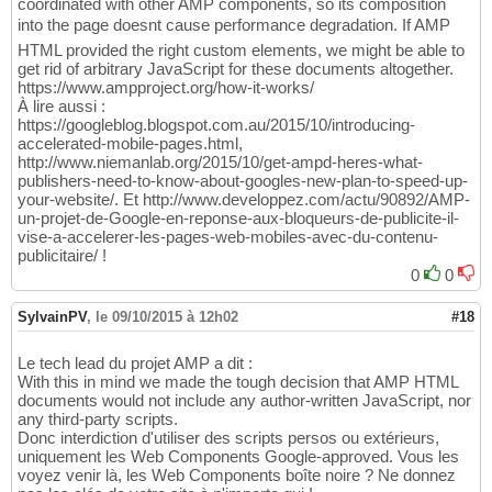
coordinated with other AMP components, so its composition
into the page doesnt cause performance degradation. If AMP
HTML provided the right custom elements, we might be able to
get rid of arbitrary JavaScript for these documents altogether.
https://www.ampproject.org/how-it-works/
À lire aussi :
https://googleblog.blogspot.com.au/2015/10/introducing-
accelerated-mobile-pages.html,
http://www.niemanlab.org/2015/10/get-ampd-heres-what-
publishers-need-to-know-about-googles-new-plan-to-speed-up-
your-website/. Et http://www.developpez.com/actu/90892/AMP-
un-projet-de-Google-en-reponse-aux-bloqueurs-de-publicite-il-
vise-a-accelerer-les-pages-web-mobiles-avec-du-contenu-
publicitaire/ !
0
0
SylvainPV
,
le 09/10/2015 à 12h02
#18
Le tech lead du projet AMP a dit :
With this in mind we made the tough decision that AMP HTML
documents would not include any author-written JavaScript, nor
any third-party scripts.
Donc interdiction d'utiliser des scripts persos ou extérieurs,
uniquement les Web Components Google-approved. Vous les
voyez venir là, les Web Components boîte noire ? Ne donnez