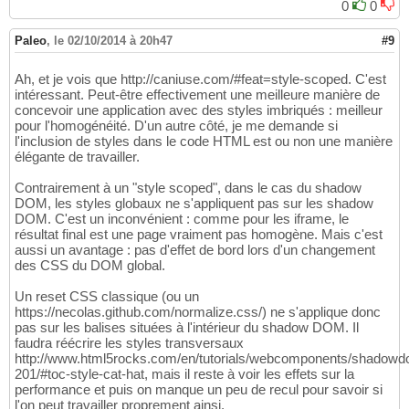
0
0
Paleo
,
le 02/10/2014 à 20h47
#9
Ah, et je vois que http://caniuse.com/#feat=style-scoped. C'est
intéressant. Peut-être effectivement une meilleure manière de
concevoir une application avec des styles imbriqués : meilleur
pour l'homogénéité. D'un autre côté, je me demande si
l'inclusion de styles dans le code HTML est ou non une manière
élégante de travailler.
Contrairement à un "style scoped", dans le cas du shadow
DOM, les styles globaux ne s'appliquent pas sur les shadow
DOM. C'est un inconvénient : comme pour les iframe, le
résultat final est une page vraiment pas homogène. Mais c'est
aussi un avantage : pas d'effet de bord lors d'un changement
des CSS du DOM global.
Un reset CSS classique (ou un
https://necolas.github.com/normalize.css/) ne s'applique donc
pas sur les balises situées à l'intérieur du shadow DOM. Il
faudra réécrire les styles transversaux
http://www.html5rocks.com/en/tutorials/webcomponents/shadow
201/#toc-style-cat-hat, mais il reste à voir les effets sur la
performance et puis on manque un peu de recul pour savoir si
l'on peut travailler proprement ainsi.