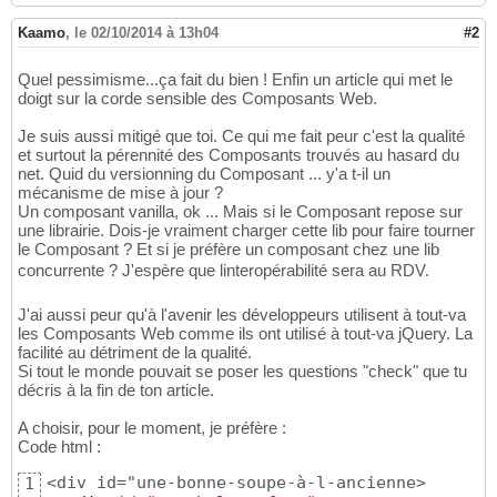
Kaamo
,
le 02/10/2014 à 13h04
#2
Quel pessimisme...ça fait du bien ! Enfin un article qui met le
doigt sur la corde sensible des Composants Web.
Je suis aussi mitigé que toi. Ce qui me fait peur c'est la qualité
et surtout la pérennité des Composants trouvés au hasard du
net. Quid du versionning du Composant ... y'a t-il un
mécanisme de mise à jour ?
Un composant vanilla, ok ... Mais si le Composant repose sur
une librairie. Dois-je vraiment charger cette lib pour faire tourner
le Composant ? Et si je préfère un composant chez une lib
concurrente ? J'espère que linteropérabilité sera au RDV.
J'ai aussi peur qu'à l'avenir les développeurs utilisent à tout-va
les Composants Web comme ils ont utilisé à tout-va jQuery. La
facilité au détriment de la qualité.
Si tout le monde pouvait se poser les questions "check" que tu
décris à la fin de ton article.
A choisir, pour le moment, je préfère :
Code html :
<div id="une-bonne-soupe-à-l-ancienne>

1