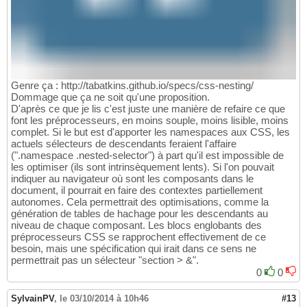
Genre ça : http://tabatkins.github.io/specs/css-nesting/
Dommage que ça ne soit qu'une proposition.
D'après ce que je lis c'est juste une manière de refaire ce que
font les préprocesseurs, en moins souple, moins lisible, moins
complet. Si le but est d'apporter les namespaces aux CSS, les
actuels sélecteurs de descendants feraient l'affaire
(".namespace .nested-selector") à part qu'il est impossible de
les optimiser (ils sont intrinsèquement lents). Si l'on pouvait
indiquer au navigateur où sont les composants dans le
document, il pourrait en faire des contextes partiellement
autonomes. Cela permettrait des optimisations, comme la
génération de tables de hachage pour les descendants au
niveau de chaque composant. Les blocs englobants des
préprocesseurs CSS se rapprochent effectivement de ce
besoin, mais une spécification qui irait dans ce sens ne
permettrait pas un sélecteur "section > &".
0
0
SylvainPV
,
le 03/10/2014 à 10h46
#13