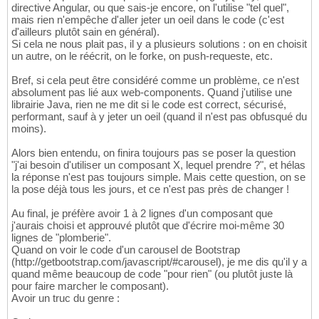
directive Angular, ou que sais-je encore, on l'utilise "tel quel",
mais rien n'empêche d'aller jeter un oeil dans le code (c'est
d'ailleurs plutôt sain en général).
Si cela ne nous plait pas, il y a plusieurs solutions : on en choisit
un autre, on le réécrit, on le forke, on push-requeste, etc.
Bref, si cela peut être considéré comme un problème, ce n'est
absolument pas lié aux web-components. Quand j'utilise une
librairie Java, rien ne me dit si le code est correct, sécurisé,
performant, sauf à y jeter un oeil (quand il n'est pas obfusqué du
moins).
Alors bien entendu, on finira toujours pas se poser la question
"j'ai besoin d'utiliser un composant X, lequel prendre ?", et hélas
la réponse n'est pas toujours simple. Mais cette question, on se
la pose déjà tous les jours, et ce n'est pas près de changer !
Au final, je préfère avoir 1 à 2 lignes d'un composant que
j'aurais choisi et approuvé plutôt que d'écrire moi-même 30
lignes de "plomberie".
Quand on voir le code d'un carousel de Bootstrap
(http://getbootstrap.com/javascript/#carousel), je me dis qu'il y a
quand même beaucoup de code "pour rien" (ou plutôt juste là
pour faire marcher le composant).
Avoir un truc du genre :