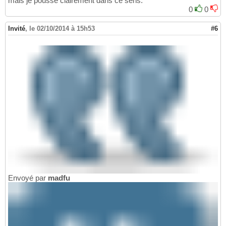
mais je pousse clairement dans ce sens.
0
0
Invité
,
le 02/10/2014 à 15h53
#6
Envoyé par
madfu