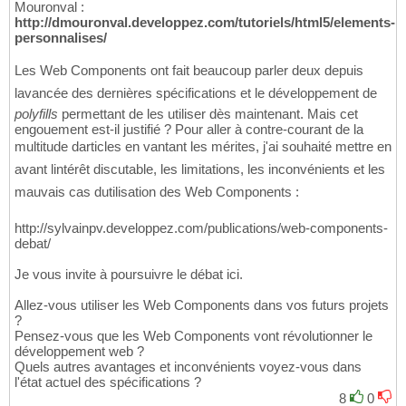
Mouronval :
http://dmouronval.developpez.com/tutoriels/html5/elements-
personnalises/
Les Web Components ont fait beaucoup parler deux depuis
lavancée des dernières spécifications et le développement de
polyfills
permettant de les utiliser dès maintenant. Mais cet
engouement est-il justifié ? Pour aller à contre-courant de la
multitude darticles en vantant les mérites, j'ai souhaité mettre en
avant lintérêt discutable, les limitations, les inconvénients et les
mauvais cas dutilisation des Web Components :
http://sylvainpv.developpez.com/publications/web-components-
debat/
Je vous invite à poursuivre le débat ici.
Allez-vous utiliser les Web Components dans vos futurs projets
?
Pensez-vous que les Web Components vont révolutionner le
développement web ?
Quels autres avantages et inconvénients voyez-vous dans
l'état actuel des spécifications ?
8
0