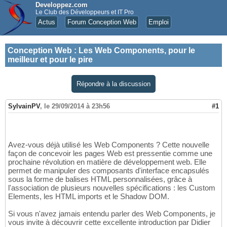
Developpez.com
Le Club des Développeurs et IT Pro
Actus
Forum Conception Web
Emploi
Conception Web
:
Les Web Components, pour le
meilleur et pour le pire
Répondre à la discussion
SylvainPV
,
le 29/09/2014 à 23h56
#1
Avez-vous déjà utilisé les Web Components ? Cette nouvelle
façon de concevoir les pages Web est pressentie comme une
prochaine révolution en matière de développement web. Elle
permet de manipuler des composants d'interface encapsulés
sous la forme de balises HTML personnalisées, grâce à
l'association de plusieurs nouvelles spécifications : les Custom
Elements, les HTML imports et le Shadow DOM.
Si vous n'avez jamais entendu parler des Web Components, je
vous invite à découvrir cette excellente introduction par Didier