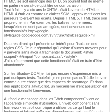
HTML5 se soit émancipé des DTD, on pourrait tout de même
en parler ne serait-ce qu'à titre de comparaison.
Tout à fait. Il y a dix ans le XHTML était l'avenir du HTML et
HTML 4 était vu comme un dialect SGML approximatif dont les
parseurs toléraient les écarts. Depuis HTML 5, HTML trace son
propre chemin. Par exemple, les balises non fermées,
lorsqu'elles ne sont pas ambigües, sont devenues des
fonctionnalités http://google-
styleguide.googlecode.com/svn/trunk/htmlcssguide.xml.
D'autres diront qu'il présente un intérêt pour l'isolation des
règles CSS. Je leur répondrai qu'il existe d'autres moyens pour
y parvenir sans avoir à fragmenter le document: <style
scoped> @import "composant.css"; </style>
J'ai lu récemment que cette fonctionnalité était en train d'être
abandonnée
Sur les Shadow DOM je n'ai pas encore d'expérience mis à
part quelques tests. Toutefois je ne pense pas qu'il faille les voir
comme autre chose que des espaces de nommage. Et dans
des applications JavaScript, un mécanisme d'encapsulation est
une fonctionnalité bienvenue.
Au fond le mensonge dans les "Web components" vient de
l'apparente simplicité d'utilisation. Un web component sans
framework est soit compliqué à utiliser parce qu'il faut le
fusionner et faisant gaffe aux dépendances, soit un défaut de