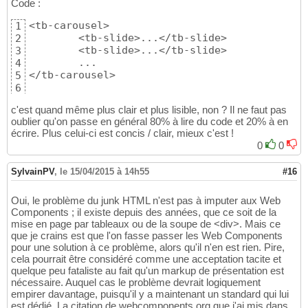
Code :
<tb-carousel>

1
	<tb-slide>...</tb-slide>

2
	<tb-slide>...</tb-slide>

3
	...

4
</tb-carousel>
5
6
c'est quand même plus clair et plus lisible, non ? Il ne faut pas
oublier qu'on passe en général 80% à lire du code et 20% à en
écrire. Plus celui-ci est concis / clair, mieux c'est !
0
0
SylvainPV
,
le 15/04/2015 à 14h55
#16
Oui, le problème du junk HTML n'est pas à imputer aux Web
Components ; il existe depuis des années, que ce soit de la
mise en page par tableaux ou de la soupe de <div>. Mais ce
que je crains est que l'on fasse passer les Web Components
pour une solution à ce problème, alors qu'il n'en est rien. Pire,
cela pourrait être considéré comme une acceptation tacite et
quelque peu fataliste au fait qu'un markup de présentation est
nécessaire. Auquel cas le problème devrait logiquement
empirer davantage, puisqu'il y a maintenant un standard qui lui
est dédié. La citation de webcomponents.org que j'ai mis dans