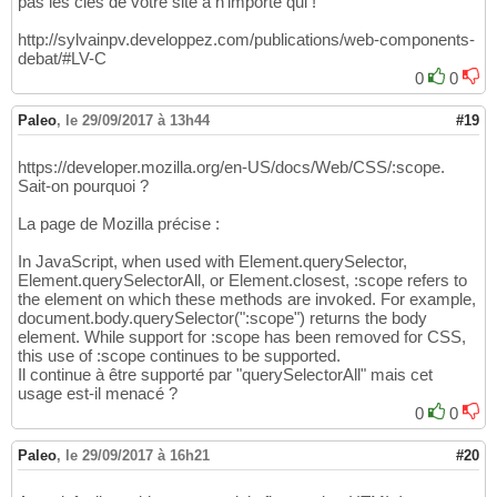
pas les clés de votre site à n'importe qui !
http://sylvainpv.developpez.com/publications/web-components-
debat/#LV-C
0
0
Paleo
,
le 29/09/2017 à 13h44
#19
https://developer.mozilla.org/en-US/docs/Web/CSS/:scope.
Sait-on pourquoi ?
La page de Mozilla précise :
In JavaScript, when used with Element.querySelector,
Element.querySelectorAll, or Element.closest, :scope refers to
the element on which these methods are invoked. For example,
document.body.querySelector(":scope") returns the body
element. While support for :scope has been removed for CSS,
this use of :scope continues to be supported.
Il continue à être supporté par "querySelectorAll" mais cet
usage est-il menacé ?
0
0
Paleo
,
le 29/09/2017 à 16h21
#20