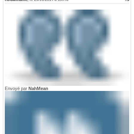
Envoyé par
NahMean