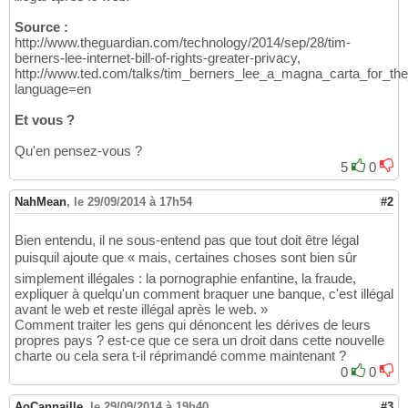
Source :
http://www.theguardian.com/technology/2014/sep/28/tim-
berners-lee-internet-bill-of-rights-greater-privacy,
http://www.ted.com/talks/tim_berners_lee_a_magna_carta_for_the
language=en
Et vous ?
Qu'en pensez-vous ?
5
0
NahMean
,
le 29/09/2014 à 17h54
#2
Bien entendu, il ne sous-entend pas que tout doit être légal
puisquil ajoute que « mais, certaines choses sont bien sûr
simplement illégales : la pornographie enfantine, la fraude,
expliquer à quelqu'un comment braquer une banque, c'est illégal
avant le web et reste illégal après le web. »
Comment traiter les gens qui dénoncent les dérives de leurs
propres pays ? est-ce que ce sera un droit dans cette nouvelle
charte ou cela sera t-il réprimandé comme maintenant ?
0
0
AoCannaille
,
le 29/09/2014 à 19h40
#3