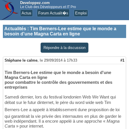
Developpez.com
Le Club des Développeurs et IT Pro
Actus
Forum Actualit�s
Emploi
Actualités
:
Tim Berners-Lee estime que le monde a
besoin d'une Magna Carta en ligne
Répondre à la discussion
Stéphane le calme
,
le 29/09/2014 à 17h33
#1
Tim Berners-Lee estime que le monde a besoin d'une
Magna Carta en ligne
pour combattre le contrôle des gouvernements et des
entreprises
Samedi dernier, lors du festival londonien Web We Want qui
débat sur le futur dinternet, le père du word wide web Tim
Berners-Lee a appelé à létablissement dune proposition de loi
qui garantirait la vie privée des internautes en plus de garder le
web indépendant. Il a encore appelé à une approche «
Magna
Carta
» pour internet.