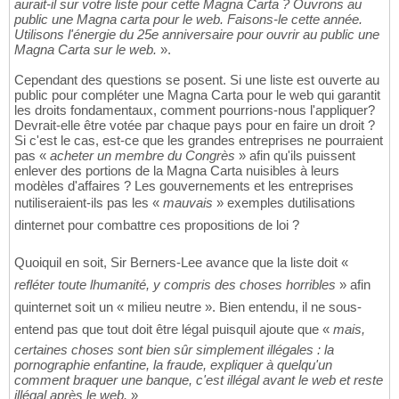
aurait-il sur votre liste pour cette Magna Carta ? Ouvrons au
public une Magna carta pour le web. Faisons-le cette année.
Utilisons l'énergie du 25e anniversaire pour ouvrir au public une
Magna Carta sur le web.
».
Cependant des questions se posent. Si une liste est ouverte au
public pour compléter une Magna Carta pour le web qui garantit
les droits fondamentaux, comment pourrions-nous l'appliquer?
Devrait-elle être votée par chaque pays pour en faire un droit ?
Si c'est le cas, est-ce que les grandes entreprises ne pourraient
pas «
acheter un membre du Congrès
» afin qu'ils puissent
enlever des portions de la Magna Carta nuisibles à leurs
modèles d'affaires ? Les gouvernements et les entreprises
nutiliseraient-ils pas les «
mauvais
» exemples dutilisations
dinternet pour combattre ces propositions de loi ?
Quoiquil en soit, Sir Berners-Lee avance que la liste doit «
refléter toute lhumanité, y compris des choses horribles
» afin
quinternet soit un « milieu neutre ». Bien entendu, il ne sous-
entend pas que tout doit être légal puisquil ajoute que «
mais,
certaines choses sont bien sûr simplement illégales : la
pornographie enfantine, la fraude, expliquer à quelqu'un
comment braquer une banque, c'est illégal avant le web et reste
illégal après le web.
»