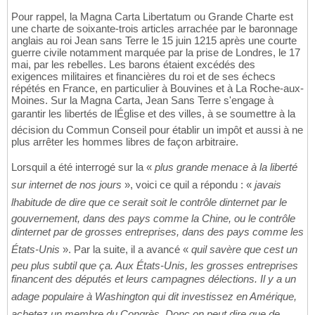
Pour rappel, la Magna Carta Libertatum ou Grande Charte est
une charte de soixante-trois articles arrachée par le baronnage
anglais au roi Jean sans Terre le 15 juin 1215 après une courte
guerre civile notamment marquée par la prise de Londres, le 17
mai, par les rebelles. Les barons étaient excédés des
exigences militaires et financières du roi et de ses échecs
répétés en France, en particulier à Bouvines et à La Roche-aux-
Moines. Sur la Magna Carta, Jean Sans Terre s'engage à
garantir les libertés de lÉglise et des villes, à se soumettre à la
décision du Commun Conseil pour établir un impôt et aussi à ne
plus arrêter les hommes libres de façon arbitraire.
Lorsquil a été interrogé sur la «
plus grande menace à la liberté
sur internet de nos jours
», voici ce quil a répondu : «
javais
lhabitude de dire que ce serait soit le contrôle dinternet par le
gouvernement, dans des pays comme la Chine, ou le contrôle
dinternet par de grosses entreprises, dans des pays comme les
États-Unis
». Par la suite, il a avancé «
quil savère que cest un
peu plus subtil que ça. Aux États-Unis, les grosses entreprises
financent des députés et leurs campagnes délections. Il y a un
adage populaire à Washington qui dit investissez en Amérique,
achetez un membre du Congrès. Donc on peut dire que de