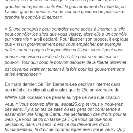
grandes entreprises contrôlent le gouvernement de toute façon.
La plus grande menace est de voir une quelconque puissance
prendre le contrôle dInternet
».
«
Si une entreprise peut contrôler votre accès à internet, si elle
peut contrôler les sites que vous visitez, alors elle a un contrôle
sur votre vie
» a-t-il déclaré. Pour illustrer son propos, il explique
que «
si un gouvernement peut vous empêcher par exemple
daller sur des pages de lopposition politique, alors il peut vous
donner une vision biaisée de la réalité pour se maintenir au
pouvoir. Tout dun coup le pouvoir dabuser de la liberté dinternet
est devenue vraiment tentant à la fois pour les gouvernements
et les entreprises
»
En mars dernier, Sir Tim Berners-Lee décrivait internet dans
son idéal et expliquait quil voulait que le 25e anniversaire du
WWW soit loccasion de penser au type de web que chacun
veut. «
Vous pouvez aller au webat25.org et vous y trouverez
des liens. Il y a un tas de sites où les gens ont commencé à
assembler une Magna Carta, une déclaration des droits pour le
web. Ça vous dit qu'on fasse ça ? Ça vous dit que nous
décidions, dans un sens, c'est ce qui devient les droits
fondamentaux, le droit de communiquer avec qui je veux. Qu'y