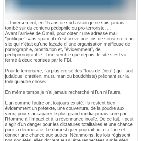
... Inversement, en 15 ans de surf assidu je ne suis jamais
tombé sur du contenu pédophile ou pro-terroriste. ...
Avant l'arrivée de Gmail, pour obtenir une adresse mail
"publique" sans spam, il m'est arrivé une fois de souscrire à un
site qui n'était qu'une façade d' une organisation maffieuse de
pornographie, prostitution et, "évidemment", de
pédopornographie. Il me semble que depuis, le site s'est vu
fermé à deux reprises par le FBI.
Pour le terrorisme, j'ai plus croisé des "fous de Dieu" ( qu'il soit
judaïque, chrétien, musulman ou bouddhiste) prêchant sur la
toile qu'autre chose.
En même temps je n'ai jamais recherché ni l'un ni l'autre.
L'un comme l'autre ont toujours existé. Ils restent bien
évidemment un prétexte, une couverture, de la poudre aux
yeux, pour s'accaparer le plus grand media jamais créé par
l'Homme à l'impact et à la résonnance inouïe. De ce fait, il peut
s'agir d'un danger pour les dictatures totalitaires et une chance
pour la démocratie. Le domestiquer pourrait nuire à l'une et
donner une chance aux autres. Néanmoins, les lois régissent
nos sociétés, elles doivent aussi être respectées sur le Web.