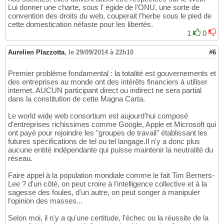
Lui donner une charte, sous l' égide de l'ONU, une sorte de
convention des droits du web, couperait l'herbe sous le pied de
cette domestication néfaste pour les libertés.
1
0
Aurelien Plazzotta
,
le 29/09/2014 à 22h10
#6
Premier problème fondamental : la totalité est gouvernements et
des entreprises au monde ont des intérêts financiers à utiliser
internet. AUCUN participant direct ou indirect ne sera partial
dans la constitution de cette Magna Carta.
Le world wide web consortium est aujourd'hui composé
d'entreprises richissimes comme Google, Apple et Microsoft qui
ont payé pour rejoindre les "groupes de travail" établissant les
futures spécifications de tel ou tel langage.Il n'y a donc plus
aucune entité indépendante qui puisse maintenir la neutralité du
réseau.
Faire appel à la population mondiale comme le fait Tim Berners-
Lee ? d'un côté, on peut croire à l'intelligence collective et à la
sagesse des foules, d'un autre, on peut songer à manipuler
l'opinion des masses...
Selon moi, il n'y a qu'une certitude, l'échec ou la réussite de la