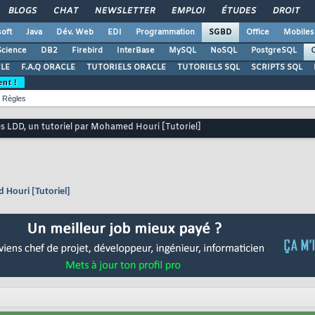
BLOGS
CHAT
NEWSLETTER
EMPLOI
ÉTUDES
DROIT
oft
Java
Dév. Web
EDI
Programmation
SGBD
Office
Mobiles
Science
DB2
Firebird
InterBase
MySQL
NoSQL
PostgreSQL
O
LE
F.A.Q ORACLE
TUTORIELS ORACLE
TUTORIELS SQL
SCRIPTS SQL
ent !
Règles
s LDD, un tutoriel par Mohamed Houri [Tutoriel]
 Houri [Tutoriel]