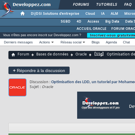
FORUMS
TUTORIELS
FAQ
DI/DSI Solutions d'entreprise
Cloud
IA
ALM
Micros
SGBD
4D
Access
Big Data
Data 
ACCUEIL ORACLE
FORUM ORAC
Vous n'êtes pas encore inscrit sur Developpez.com ?
Inscrivez-vous gratuitem
Derniers messages
Actions
Réseau social
Blogs
Agenda
Chat
Forum
Bases de données
Oracle
[11g]
Optimisation de
+
Répondre à la discussion
Discussion :
Optimisation des LDD, un tutoriel par Mohamed
Sujet :
Oracle