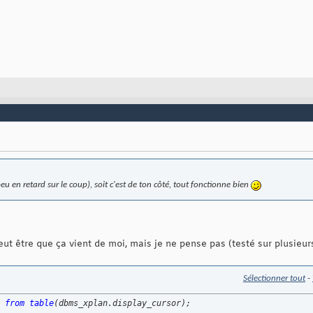
 peu en retard sur le coup), soit c'est de ton côté, tout fonctionne bien
peut être que ça vient de moi, mais je ne pense pas (testé sur plusie
Sélectionner tout
-
 
from
table
(
dbms_xplan.display_cursor
)
;