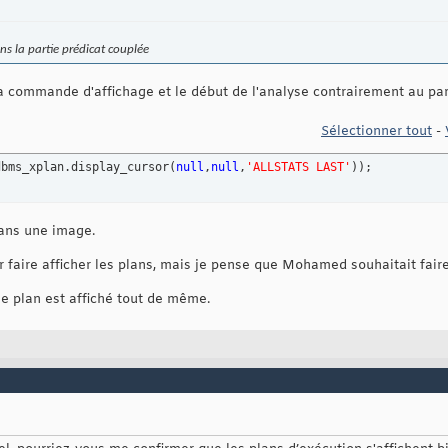
ns la partie prédicat couplée
 la commande d'affichage et le début de l'analyse contrairement au p
Sélectionner tout
-
dbms_xplan.display_cursor
(
null
,
null
,
'ALLSTATS LAST'
)
)
;
dans une image.
faire afficher les plans, mais je pense que Mohamed souhaitait faire 
le plan est affiché tout de même.