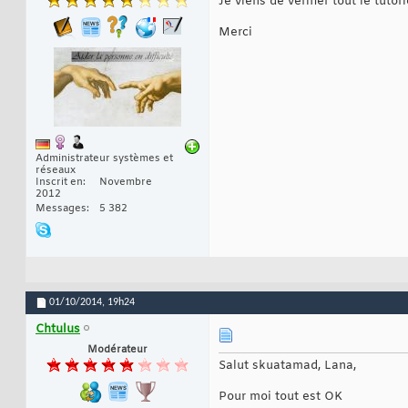
Je viens de vérifier tout le tuto
Merci
Administrateur systèmes et
réseaux
Inscrit en
Novembre
2012
Messages
5 382
01/10/2014,
19h24
Chtulus
Modérateur
Salut skuatamad, Lana,
Pour moi tout est OK