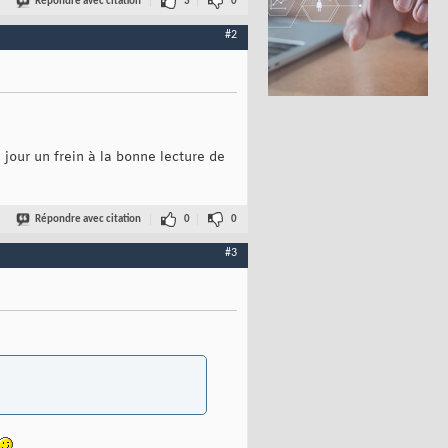
Répondre avec citation
3
0
#2
our un frein à la bonne lecture de
Répondre avec citation
0
0
#3