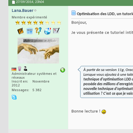
27/09/2014,
23h04
Lana.Bauer
Optimisation des LDD, un tutor
Membre expérimenté
Bonjour,
Je vous présente ce tutoriel intit
À partir de sa version 11g, Ora
Administrateur systèmes et
Lorsque vous ajoutez à une tab
réseaux
technique d'optimisation LDD a 
Inscrit en
Novembre
possède des millions d'enregist
2012
nouvelle technique d'optimisa
Messages
5 382
utilisation ? C'est ce que je vai
Bonne lecture !