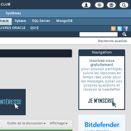
CLUB
Systèmes
racle
Sybase
SQL-Server
MongoDB
LIVRES ORACLE
QUIZ
Recherche avancée
Navigation
Inscrivez-vous
gratuitement
pour pouvoir participer,
suivre les réponses en
temps réel, voter pour
les messages, poser vos
propres questions et
recevoir la newsletter
Outils de la discussion
Affichage