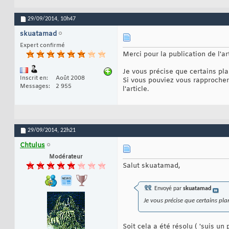
29/09/2014,
10h47
skuatamad
Expert confirmé
Merci pour la publication de l'a
Je vous précise que certains pla
Inscrit en
Août 2008
Si vous pouviez vous rapprocher
Messages
2 955
l'article.
29/09/2014,
22h21
Chtulus
Modérateur
Salut skuatamad,
Envoyé par
skuatamad
Je vous précise que certains pla
Soit cela a été résolu ( 'suis un