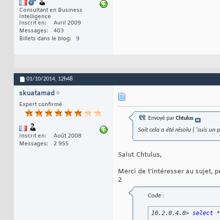
Consultant en Business
Intelligence
Inscrit en
Avril 2009
Messages
403
Billets dans le blog
9
01/10/2014,
12h48
skuatamad
Expert confirmé
Envoyé par
Chtulus
Soit cela a été résolu ( 'suis un
Inscrit en
Août 2008
Messages
2 955
Salut Chtulus,
Merci de t'intéresser au sujet, 
2
Code :
10.2.0.4.0> 
select
 *